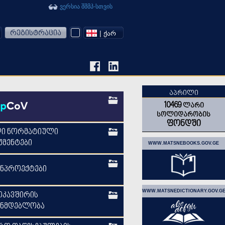
ვერსია შშმპ-სთვის
რეგისტრაცია
| ᲥᲐᲠ
ᲐᲞᲠᲘᲚᲘ
10469
ლარი
სოლიდარობის
ფონდში
ლი ნორმატიული
მენტები
WWW.MATSNEBOOKS.GOV.GE
ნპროექტები
WWW.MATSNEDICTIONARY.GOV.G
ოკავშირის
ონმდებლობა