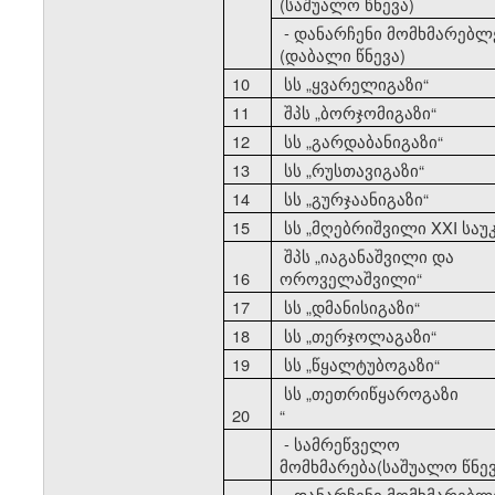
(საშუალო წნევა)
- დანარჩენი მომხმარებლ
(დაბალი წნევა)
10
სს
„
ყვარელიგაზი
“
11
შპს
„
ბორჯომიგაზი
“
12
სს
„
გარდაბანიგაზი
“
13
სს
„
რუსთავიგაზი
“
14
სს
„
გურჯაანიგაზი
“
15
სს
„
მღებრიშვილი XXI საუ
შპს
„
იაგანაშვილი და
16
ოროველაშვილი
“
17
სს
„
დმანისიგაზი
“
18
სს
„
თერჯოლაგაზი
“
19
სს
„
წყალტუბოგაზი
“
სს
„
თეთრიწყაროგაზი
20
“
- სამრეწველო
მომხმარება(საშუალო წნევ
- დანარჩენი მომხმარებლ