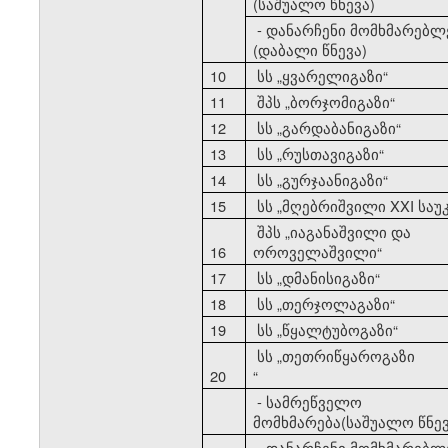
(საშუალო წნევა)
- დანარჩენი მომხმარებლ
(დაბალი წნევა)
10
სს
„
ყვარელიგაზი
“
11
შპს
„
ბორჯომიგაზი
“
12
სს
„
გარდაბანიგაზი
“
13
სს
„
რუსთავიგაზი
“
14
სს
„
გურჯაანიგაზი
“
15
სს
„
მღებრიშვილი XXI საუ
შპს
„
იაგანაშვილი და
16
ოროველაშვილი
“
17
სს
„
დმანისიგაზი
“
18
სს
„
თერჯოლაგაზი
“
19
სს
„
წყალტუბოგაზი
“
სს
„
თეთრიწყაროგაზი
20
“
- სამრეწველო
მომხმარება(საშუალო წნევ
- დანარჩენი მომხმარებლ