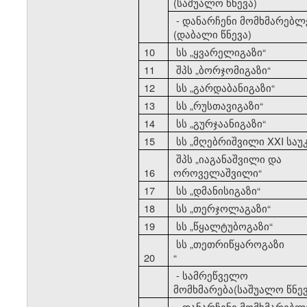
(საშუალო წნევა)
- დანარჩენი მომხმარებლ
(დაბალი წნევა)
10
სს
„
ყვარელიგაზი
“
11
შპს
„
ბორჯომიგაზი
“
12
სს
„
გარდაბანიგაზი
“
13
სს
„
რუსთავიგაზი
“
14
სს
„
გურჯაანიგაზი
“
15
სს
„
მღებრიშვილი XXI საუ
შპს
„
იაგანაშვილი და
16
ოროველაშვილი
“
17
სს
„
დმანისიგაზი
“
18
სს
„
თერჯოლაგაზი
“
19
სს
„
წყალტუბოგაზი
“
სს
„
თეთრიწყაროგაზი
20
“
- სამრეწველო
მომხმარება(საშუალო წნევ
- დანარჩენი მომხმარებლ