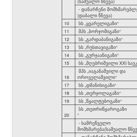
(საშუალო წნევა)
- დანარჩენი მომხმარებლ
(დაბალი წნევა)
10
სს
„
ყვარელიგაზი
“
11
შპს
„
ბორჯომიგაზი
“
12
სს
„
გარდაბანიგაზი
“
13
სს
„
რუსთავიგაზი
“
14
სს
„
გურჯაანიგაზი
“
15
სს
„
მღებრიშვილი XXI საუ
შპს
„
იაგანაშვილი და
16
ოროველაშვილი
“
17
სს
„
დმანისიგაზი
“
18
სს
„
თერჯოლაგაზი
“
19
სს
„
წყალტუბოგაზი
“
სს
„
თეთრიწყაროგაზი
20
“
- სამრეწველო
მომხმარება(საშუალო წნევ
- დანარჩენი მომხმარებლ