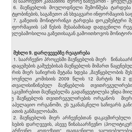
ბ) საარჩევნო კამპანიის მეორე ნახევარში - ყოველკ
6. მაუწყებლის მოულოდნელი შემოწმება ტარდება კ
შეტყობინების, საგაზეთო ან სხვაგვარი ინფორმაციის სა
7. გაზეთის მონიტორინგი ტარდება დოკუმენტური შ
ინფორმაციის (ამ წესის შესაბამისად დადგენილი რე
უფლებამოსილია გაზეთისაგან გამოითხოვოს მონიტორი
მუხლი 9.
დარღვევებზე რეაგირება
1. საარჩევნო პროცესში მაუწყებლის მიერ წინასაარ
გადაცემების გაშუქებისას მაუწყებლის მიმართ წაყენე
პირის მიერ საჩივრის შეტანა ხდება „მაუწყებლობის შ
ეროვნული კომისიის 2009 წლის 12 მარტის №2 და
გათვალისიწინებულ მაუწყებლის თვითრეგულირებ
დაკავშირებით მაუწყებელმა გადაწყვეტილება უნდა მიიღო
თუ მაუწყებლის თვითრეგულირების ორგანოს მიერ 
სააპელაციო ორგანოში, ეს უკანასკნელი საჩივარს გა
საათის განმავლობაში.
2. მაუწყებლის მიერ არჩევნებთან დაკავშირებული
წესების დარღვევის, ასევე წინასაარჩევნო (პოლიტი
საარჩევნო კოდექსით“ დადგენილი ვალდებულებებ