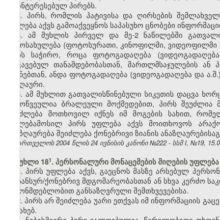
დაინტერესებულ პირებს.
4. პირს, რომლის პატივისა და ღირსების შემლახველ
უფლება აქვს გამოაქვეყნოს საპასუხო ცნობები ინფორმაციი
5. ამ მუხლის პირველ და მე-2 ნაწილებში გათვალ
გამოსახულება (ფოტოსურათი, კინოფილმი, ვიდეოფილმი და 
არის საჭირო, როცა ფოტოგადაღება (ვიდეოგადაღება 
დაკავებულ თანამდებობასთან, მართლმსაჯულების ან 
მიზნებთან, ანდა ფოტოგადაღება (ვიდეოგადაღება და ა.შ.
საზღაური.
6. ამ მუხლით გათვალისწინებული სიკეთის დაცვა ხო
გამოწვეულია ბრალეული მოქმედებით, პირს შეუძლია მო
შეიძლება მოთხოვილ იქნეს იმ მოგების სახით, რომე
უფლებამოსილ პირს უფლება აქვს მოითხოვოს არაქონ
ანაზღაურება შეიძლება ქონებრივი ზიანის ანაზღაურებისა
საქართველოს 2004 წლის 24 ივნისის კანონი №222 - სსმ I, №19, 15.07
​1
მუხლი 18
. პერსონალური მონაცემების მიღების უფლება
1. პირს უფლება აქვს, გაეცნოს მასზე არსებულ პერსო
ფინანსურ/ქონებრივ მდგომარეობასთან ან სხვა კერძო საკ
კანონმდებლობით განსაზღვრული შემთხვევებისა.
2. პირს არ შეიძლება უარი ეთქვას იმ ინფორმაციის გაც
შესახებ.
3. ნებისმიერი პირი ვალდებულია, წერილობითი თხოვნ