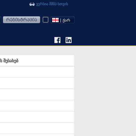
ვერსია შშმპ-სთვის
რეგისტრაცია
| ᲥᲐᲠ
 შესახებ