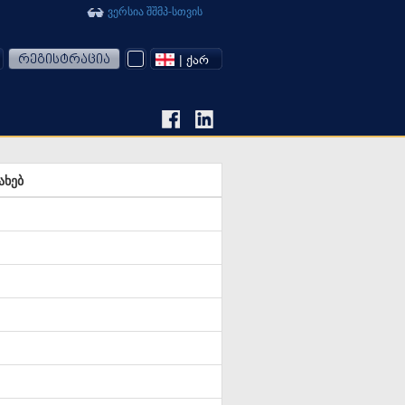
ვერსია შშმპ-სთვის
რეგისტრაცია
| ᲥᲐᲠ
ახებ