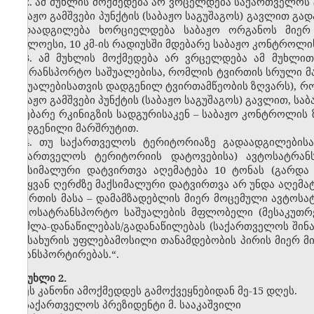
2. ამ მუხლის მოქმედება არ ვრცელდება საქართველოს
საბაჟო გამშვები პუნქტის (საბაჟო საგუშაგოს) გავლით 
გადაადგილება ხორციელდება საბაჟო ორგანოს მიერ
უახლოესი, 10 კმ
-
ის რადიუსში მდებარე საბაჟო კონტროლის
3. ამ მუხლის მოქმედება არ ვრცელდება ამ მუხლი
სატრანსპორტო საშუალებისა, რომლის ტვირთის სრული მ
საშუალებისათვის დადგენილ ტვირთამწეობის ზღვარს), 
საბაჟო გამშვები პუნქტის (საბაჟო საგუშაგოს) გავლით, ს
მდებარე რკინიგზის სადგურისაკენ – საბაჟო კონტროლის
დადგენილი მარშრუტით.
4. თუ საქართველოს ტერიტორიაზე გადაადგილებისას
საქართველოს ტერიტორიის დატოვებისა) ავტოსატრან
მაქსიმალური დატვირთვა აღემატება 10 ტონას (გარდა
წამყვან ღერძზე მაქსიმალური დატვირთვა არ უნდა აღემატე
ტვირთის მასა – დამამზადებლის მიერ მოცემული ავტოს
ავტოსატრანსპორტო საშუალების მფლობელი (მესაკუთრე
დაშლა
-
დანაწილებას/გადანაწილებას (საქართველოს შინაგ
სამსახურის უფლებამოსილი თანამდებობის პირის მიერ მ
ტრანსპორტირებას.“.
მუხლი 2.
ეს კანონი ამოქმედდეს გამოქვეყნებიდან მე
-
15 დღეს.
საქართველოს პრეზიდენტი მ. სააკაშვილი