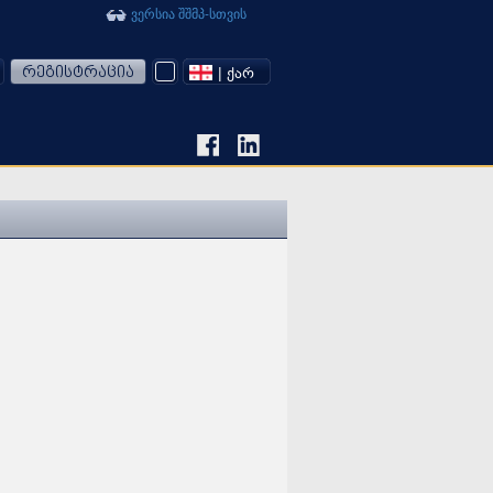
ვერსია შშმპ-სთვის
რეგისტრაცია
| ᲥᲐᲠ