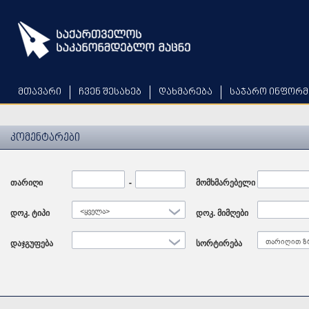
Skip
to
main
content
მთავარი
ჩვენ შესახებ
დახმარება
საჯარო ინფორმ
კომენტარები
თარიღი
Date
-
Date
მომხმარებელი
დოკ. ტიპი
<ყველა>
დოკ. მიმღები
დაჯგუფება
სორტირება
თარიღით ზ