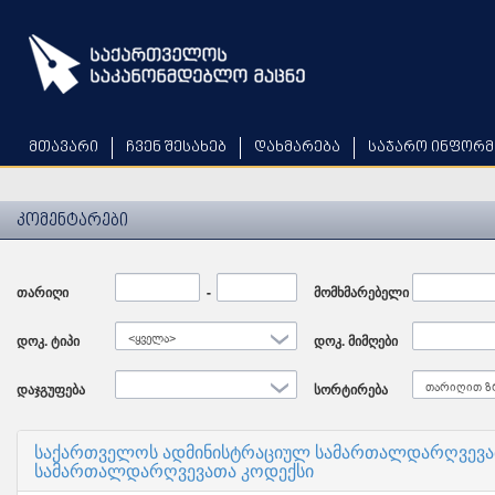
Skip
to
main
content
მთავარი
ჩვენ შესახებ
დახმარება
საჯარო ინფორმ
კომენტარები
თარიღი
Date
-
Date
მომხმარებელი
დოკ. ტიპი
<ყველა>
დოკ. მიმღები
დაჯგუფება
სორტირება
თარიღით ზ
საქართველოს ადმინისტრაციულ სამართალდარღვევათ
სამართალდარღვევათა კოდექსი