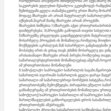
რაოდენობას არავიტარი მნიშვნელობა არ აქვს,მხარე 
საკუთრების უფლებით შესაძლოა ეკუთვნოდეს რამდენიმე
შემთხვევაში,ყველა თანამესაკუთრე ერთი მხარე-მოსარჩ
მოდავე მხარეები არ არიან მატერიალურ-სამართლებრივ
იქნებიან,მაგრამ მაინც მხარეები არიან პროცესში.
მხარეების ნიშნებია:1)მხარეებს აქვთ ურთიერთსაპირის
დაინტერესება; 3)პროცესში გამოდიან თავისი სახელით
5)მხარეებზე ვრცელდება გადაწყვეტილების მატერიალურ
მოსარჩელე პროცესის ის მონაწილეა,რომელიც მოიტხოვს
მოქმედების აკრძალვას.მან სასარჩელო განცხადებაში უ
მოპასუხე არის ის ვისაც თავს ესხმის მოსარცელე და ვინ
არასათანადო მხარეები არიან პირები,რომლებიც თავ
სამართალურტიერთობის მონაწილეებად,ამგრამ,როგორც 
ამ ურთიერთობათა მონაწილენი
5.სამოქალაქო საპროცესო სამართლის საგანი,წყაროები
სამართლის თეორიაში სამართლის ყველა დარგი მატე
სამართალი იმ სამართლებრივი ნორმების სისტემაა,რ
ურთიერთობებზე ზემოქმედება პირადპისი,უშუალო სამ
განსაზღვრვანე ამ ურთიერთობების მონაწილეთა ურთი
სამოქლაოქ საპროცესო სამართალი იმ საპროცესო სამა
მართლმსაჯულების განხორციელების დროს სასამართლო
ურთიერთობებს აწესრიგებს.
სამოქალაქო პროცესი სასამართლოს საქმიანობაა მარ