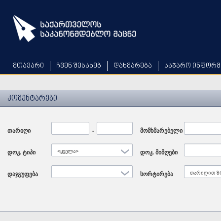
Skip
to
main
content
მთავარი
ჩვენ შესახებ
დახმარება
საჯარო ინფორმ
კომენტარები
თარიღი
Date
-
Date
მომხმარებელი
დოკ. ტიპი
<ყველა>
დოკ. მიმღები
დაჯგუფება
სორტირება
თარიღით ზ