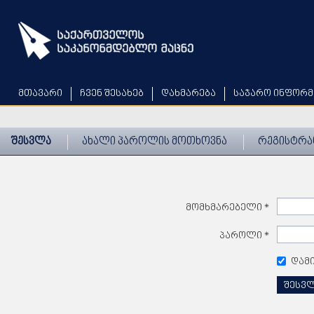
Skip
to
main
content
მთავარი
ჩვენ შესახებ
დახმარება
საჯარო ინფორმ
შესვლა
ახალი პაროლის მოთხოვნა
რეგისტრა
მომხმარებელი
*
პაროლი
*
დამ
შესვ