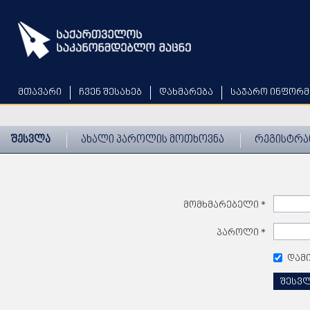
Skip
to
main
content
მთავარი
ჩვენ შესახებ
დახმარება
საჯარო ინფორმ
შესვლა
ახალი პაროლის მოთხოვნა
რეგისტრა
მომხმარებელი
*
პაროლი
*
დამ
შესვ