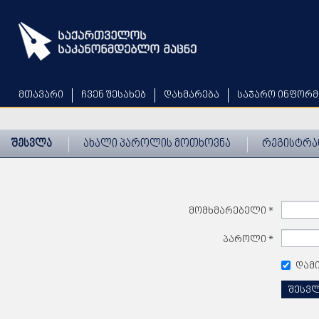
Skip
to
main
content
მთავარი
ჩვენ შესახებ
დახმარება
საჯარო ინფორმ
შესვლა
ახალი პაროლის მოთხოვნა
რეგისტრა
მომხმარებელი
*
პაროლი
*
დამ
შესვ