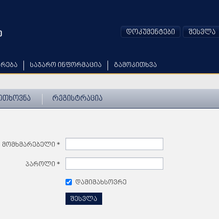
დოკუმენტები
შესვლა
არება
საჯარო ინფორმაცია
გამოკითხვა
ოთხოვნა
რეგისტრაცია
მომხმარებელი
*
პაროლი
*
დამიმახსოვრე
შესვლა