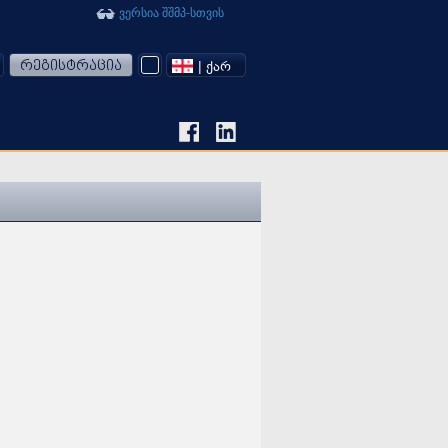
ვერსია შშმპ-სთვის
რეგისტრაცია
| ᲥᲐᲠ