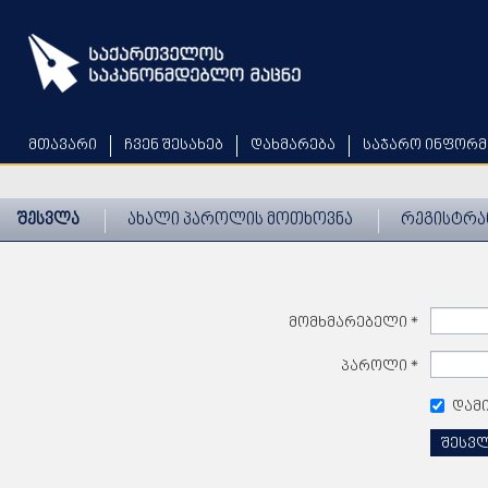
Skip
to
main
content
მთავარი
ჩვენ შესახებ
დახმარება
საჯარო ინფორმ
შესვლა
ახალი პაროლის მოთხოვნა
რეგისტრა
მომხმარებელი
*
პაროლი
*
დამ
შესვ