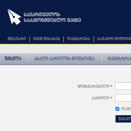
Skip
to
main
content
მთავარი
ჩვენ შესახებ
დახმარება
საჯარო ინფორმ
შესვლა
ახალი პაროლის მოთხოვნა
რეგისტრა
მომხმარებელი
*
პაროლი
*
დამ
შესვ