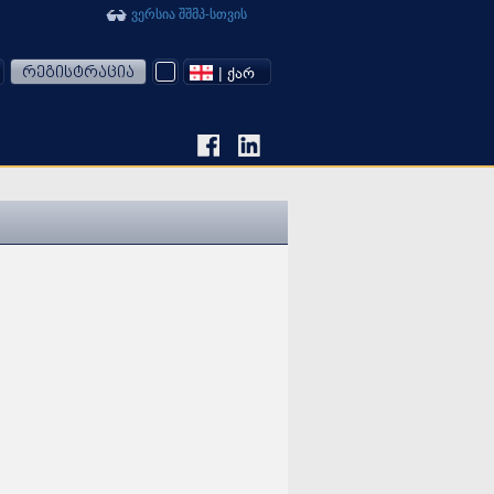
ვერსია შშმპ-სთვის
რეგისტრაცია
| ᲥᲐᲠ