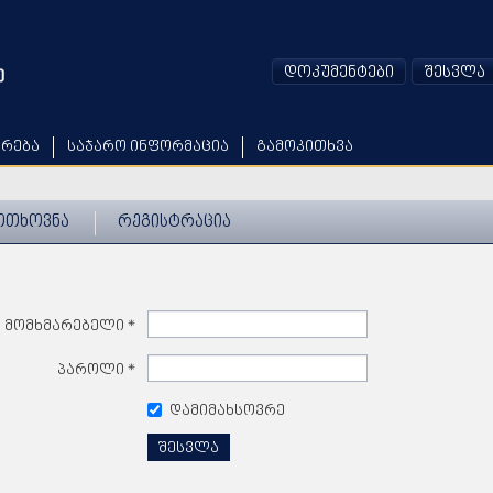
დოკუმენტები
შესვლა
არება
საჯარო ინფორმაცია
გამოკითხვა
ოთხოვნა
რეგისტრაცია
მომხმარებელი
*
პაროლი
*
დამიმახსოვრე
შესვლა