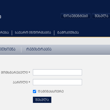
დოკუმენტები
შესვლა
არება
საჯარო ინფორმაცია
გამოკითხვა
ოთხოვნა
რეგისტრაცია
მომხმარებელი
*
პაროლი
*
დამიმახსოვრე
შესვლა