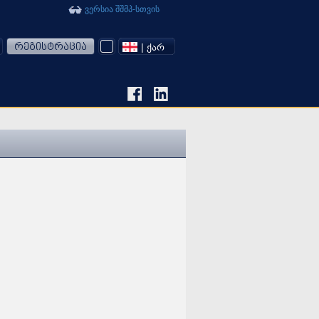
ვერსია შშმპ-სთვის
რეგისტრაცია
| ᲥᲐᲠ