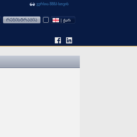
ვერსია შშმპ-სთვის
რეგისტრაცია
| ᲥᲐᲠ