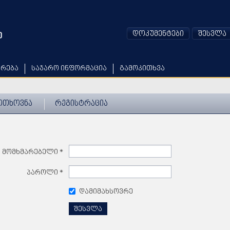
დოკუმენტები
შესვლა
არება
საჯარო ინფორმაცია
გამოკითხვა
ოთხოვნა
რეგისტრაცია
მომხმარებელი
*
პაროლი
*
დამიმახსოვრე
შესვლა