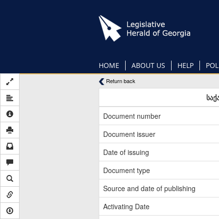
Skip
to
main
content
HOME
ABOUT US
HELP
POL
Return back
საქ
Document number
Document issuer
Date of issuing
Document type
Source and date of publishing
Activating Date