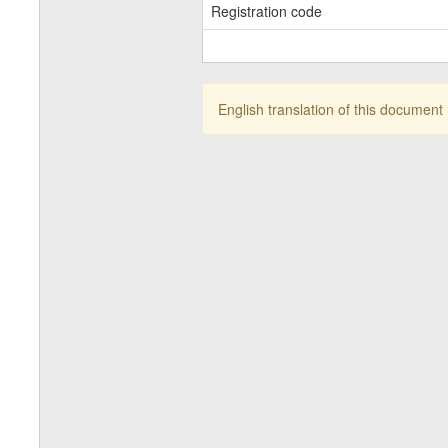
Registration code
English translation of this document