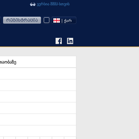
ვერსია შშმპ-სთვის
რეგისტრაცია
| ᲥᲐᲠ
თაობაზე