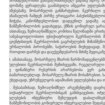
კანონმდებლობით გათვალისწინებულ ვადაზე ადრე. მო
სხდომაზე ყურადღება გაამახვილა ამგვარი უფლებამო
დაწესებაზე. მოსარჩელის განმარტებით, მკურნალი 
დანაშაულის ჩამდენ პირზე ერთგვარი პასუხისმგებლო
მინიჭება, კანონმდებლობით დადგენილ ვადაზე ა
მიზანშეწონილობის გადახედვა, ქმნის გონივრულ ვარ
ამასთანავე, ზემოაღნიშნული კომისია წელიწადში ერთხ
არანებაყოფლობითი ფსიქიატრიული მკურნალობის შე
პაციენტისთვის მკურნალობის გაგრძელების მიზანშეწ
მკურნალობის პირობებში, საჭიროების მიუხედავად,
პერიოდით დარჩეს და დაექვემდებაროს მძიმე მედიკამე
10. ამასთანავე, მოსარჩელე მხარის წარმომადგენლებმა
იძულებითი მკურნალობის შემთხვევაში, რეგულარული
თუ ფინანსური რესურსის არარსებობა ვერ გახ
გასამართლებლად. მოსარჩელე მხარის მოსაზრებით, ს
მიუხედავად, უზრუნველყოს ადამიანის უფლებებისა და თ
11. შესაბამისად, ზემოაღნიშნულ არგუმენტებზე და
ფსიქიატრიული მკურნალობისგან განსხვავებით, იძ
უფლებების ინტენსიური შეზღუდვის დაბალანსე
მიზანშეწონილობის გონივრული ინტერვალებით შეფასებ