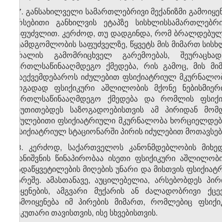
17. განსახილველი სამართლებრივი მექანიზმი გამოიყე
არსებითი განხილვის ეტაპზე სისხლისსამართლებრი
საფუძვლით. კერძოდ, თუ დადგინდა, რომ ბრალდებული
შუამდგომლობის საფუძველზე, წყვეტს მის მიმართ სის
ბრალის გამომრიცხველ გარემოებას, შეურაცხ
მართლსაწინააღმდეგო ქმედება, რის გამოც, მის მი
დაექვემდებაროს იძულებით ფსიქიატრიულ მკურნალობას
ზოგადად ფსიქიკური აშლილობის მქონე ნებისმიერ
მართლსაწინააღმდეგო ქმედება და რომლის ფსიქიკ
მიუთითებდეს საზოგადოებისთვის ამ პირიდან მომ
იძულებითი ფსიქიატრიული მკურნალობა ხორციელდება
ფსიქიატრიულ სტაციონარში პირის იძულებით მოთავსების
18. კერძოდ, საქართველოს კანონმდებლობის მიხე
დანიშვნის წინაპირობაა ისეთი ფსიქიკური აშლილობ
გადაწყვეტილების მიღების უნარი და მისთვის ფსიქიატ
გარეშე. ამასთანავე, აუცილებელია, არსებობდეს პირ
მიყენების, ამგვარი მუქარის ან ძალადობრივი ქც
გამოიყენება იმ პირების მიმართ, რომლებიც ფსი
საკუთარი თავისთვის, ისე სხვებისთვის.