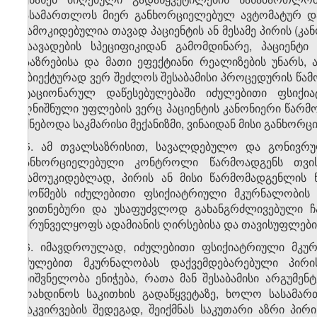
სასამართლოს მიერ განხორციელებულ ავტომატურ დ
დამოკიდებულია თავად პაციენტის ან მესამე პირის (კა
დაავადების სპეციფიკიდან გამომდინარე, პაციენ
გააზრებისა და მათი ეფექტიანი რეალიზების უნარს, 
ობიექტურად ვერ შეძლოს შესაბამისი პროცედურის წამო
სტაციონარულ დაწესებულებაში იძულებითი ფსიქია
აღნიშნული უფლების ვერც პაციენტის კანონიერი წარმო
იქნებოდა საკმარისი მექანიზმი, ვინაიდან მისი განხო
35. ამ თვალსაზრისით, სავალდებულო და გონივრ
განხორციელებული კონტროლი წარმოადგენს თვის
დამოუკიდებლად, პირის ან მისი წარმომადგენლის ნ
ამოწმებს იძულებითი ფსიქიატრიული მკურნალობის 
თვითნებური და უსაფუძვლოდ გახანგრძლივებული ჩა
უზრუნველყოფს ადამიანის ღირსებისა და თავისუფლებ
36. იმავდროულად, იძულებითი ფსიქიატრიული მკურ
იძულებით მკურნალობას დაქვემდებარებული პირი
მნიშვნელობა ენიჭება, რათა მან შესაბამისი არგუმენ
მოახდინოს საკითხის გადაწყვეტაზე, ხოლო სასამარ
დაკვირვების შედეგად, შეიქმნას საკუთარი აზრი პირი