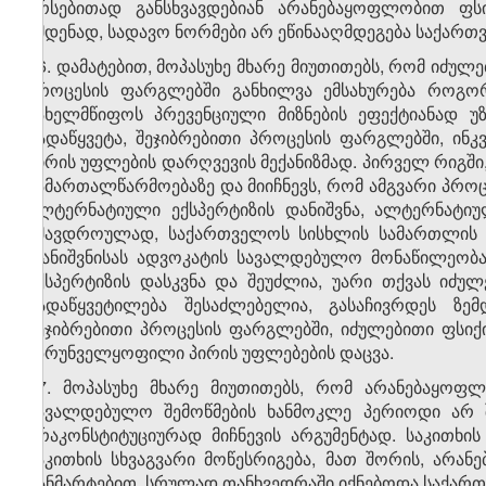
არსებითად განსხვავდებიან არანებაყოფლობით ფს
ამდენად, სადავო ნორმები არ ეწინააღმდეგება საქართვ
16. დამატებით, მოპასუხე მხარე მიუთითებს, რომ იძუ
პროცესის ფარგლებში განხილვა ემსახურება როგორც
სახელმწიფოს პრევენციული მიზნების ეფექტიანად უ
გადაწყვეტა, შეჯიბრებითი პროცესის ფარგლებში, ინ
პირის უფლების დარღვევის მექანიზმად. პირველ რიგში
სამართალწარმოებაზე და მიიჩნევს, რომ ამგვარი პროც
ალტერნატიული ექსპერტიზის დანიშვნა, ალტერნატიუ
ამავდროულად, საქართველოს სისხლის სამართლის ს
დანიშვნისას ადვოკატის სავალდებულო მონაწილეობა
ექსპერტიზის დასკვნა და შეუძლია, უარი თქვას იძ
გადაწყვეტილება შესაძლებელია, გასაჩივრდეს ზემდ
შეჯიბრებითი პროცესის ფარგლებში, იძულებითი ფსიქ
უზრუნველყოფილი პირის უფლებების დაცვა.
17. მოპასუხე მხარე მიუთითებს, რომ არანებაყოფ
სავალდებულო შემოწმების ხანმოკლე პერიოდი არ შ
არაკონსტიტუციურად მიჩნევის არგუმენტად. საკითხის
საკითხის სხვაგვარი მოწესრიგება, მათ შორის, არა
განმარტებით, სრულად თანხვედრაში იქნებოდა საქარ