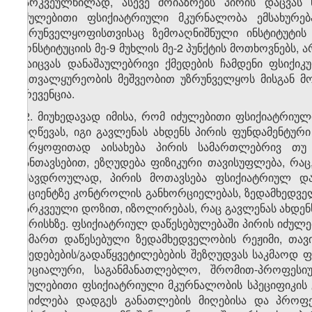
გარკვეულწილად, ასევე მოიაზრებს პირის დაცვას ს
იძულებითი ფსიქიატრიული მკურნალობა ემსახურებ
უზრუნველყოფისთვისაც ზემოაღნიშნული ინსტიტუტი
კონსტიტუციის მე-9 მუხლის მე-2 პუნქტის მოთხოვნებს, 
დაიცვას დანაშაულებრივი ქმედების ჩამდენი ფსიქი
მეთვალყურეობის მეშვეობით უზრუნველყოს მისგან მომ
პრევენცია.
22. მიუხედავად იმისა, რომ იძულებითი ფსიქიატრიულ
მიღწევას, იგი გავლენას ახდენს პირის ფუნდამენტუ
უარყოფითად აისახება პირის სამართლებრივ თუ 
განთავსებით, ეზღუდება ფიზიკური თავისუფლება, რაც
იმავდროულად, პირის მოთავსება ფსიქიატრიულ და
პაციენტზე კონტროლის განხორციელებას, ზედამხედველ
გარკვეული დოზით, იზოლირებას, რაც გავლენას ახდენ
ხარისხზე. ფსიქიატრიულ დაწესებულებაში პირის იძულე
მიმართ დაწესებული ზედამხედველობის რეჟიმი, თავი
ქმედებების/გადაწყვეტილებების შეზღუდვას საკმაოდ 
სოციალური, საგანმანათლებლო, შრომით-პროფესიუ
იძულებითი ფსიქიატრიული მკურნალობის სპეციფიკის 
შეიძლება დადგეს განათლების მიღებისა და პროფე