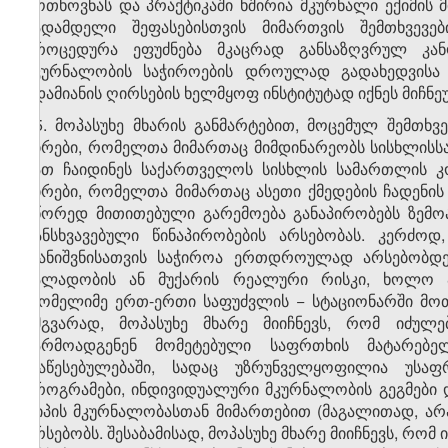
მოთხოვნას და პრაქტიკაში ხშირია მკურნალი ექიმის 
ვადამდელი შეფასებისთვის მიმართვის შემთხვევებ
პროცედურა ეფუძნება მკაცრად განსაზღვრულ კანო
მკურნალობის საჭიროების დროულად გადახედვისა დ
ადამიანის ღირსების ხელმყოფ ინსტიტუტად იქნეს მიჩნე
15. მოპასუხე მხარის განმარტებით, მოცემულ შემთხვ
პირები, რომელთა მიმართაც მიმდინარეობს სისხლისს
მათ ჩაიდინეს საქართველოს სისხლის სამართლის კ
პირები, რომელთა მიმართაც ასეთი ქმედების ჩადენის 
სწორედ მითითებული გარემოება განაპირობებს ზემო
განსხვავებული წინაპირობების არსებობას. კერძოდ
დანიშვნისათვის საჭიროა ერთდროულად არსებობდე
ძალადობის ან მუქარის რეალური რისკი, ხოლო ა
რომელიმე ერთ-ერთი საფუძვლის − სტაციონარში მოთა
ამგვარად, მოპასუხე მხარე მიიჩნევს, რომ იძულ
წარმოადგენენ მომეტებული საფრთხის მატარებე
დაწესებულებაში, სადაც უზრუნველყოფილია უსაფრ
პროგრამები, ინდივიდუალური მკურნალობის გეგმები დ
ტიპის მკურნალობასთან მიმართებით (მაგალითად, ა
არსებობს. შესაბამისად, მოპასუხე მხარე მიიჩნევს, რ