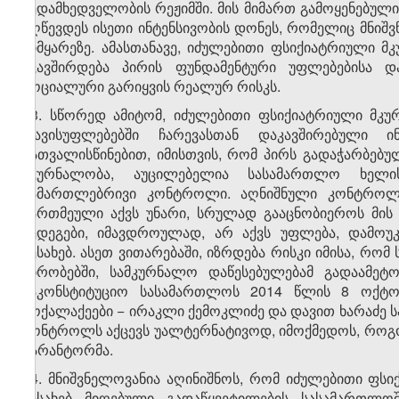
ზედამხედველობის რეჟიმში. მის მიმართ გამოყენებული
აღწევდეს ისეთი ინტენსივობის დონეს, რომელიც მნიშ
სიმყარეზე. ამასთანავე, იძულებითი ფსიქიატრიული მ
უკავშირდება პირის ფუნდამენტური უფლებებისა და
სოციალური გარიყვის რეალურ რისკს.
33. სწორედ ამიტომ, იძულებითი ფსიქიატრიული მკურ
თავისუფლებებში ჩარევასთან დაკავშირებული 
გათვალისწინებით, იმისთვის, რომ პირს გადაჭარბებ
მკურნალობა, აუცილებელია სასამართლო ხელის
სამართლებრივი კონტროლი. აღნიშნული კონტროლი 
წართმეული აქვს უნარი, სრულად გააცნობიეროს მის
შედეგები, იმავდროულად, არ აქვს უფლება, დამოუ
შესახებ. ასეთ ვითარებაში, იზრდება რისკი იმისა, 
პირობებში, სამკურნალო დაწესებულებამ გადაამეტო
საკონსტიტუციო სასამართლოს 2014 წლის 8 ოქტომ
მოქალაქეები − ირაკლი ქემოკლიძე და დავით ხარაძე ს
კონტროლს აქცევს უალტერნატივოდ, იმოქმედოს, როგ
გარანტორმა.
34. მნიშვნელოვანია აღინიშნოს, რომ იძულებითი ფს
შესახებ მიღებული გადაწყვეტილების სასამართლოშ