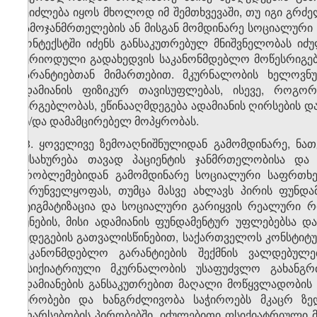
შეიძლება იყოს მხოლოდ იმ შემთხვევაში, თუ იგი გრ
გამოჯანმრთელების ან მისგან მომდინარე სოციალური 
კონტექსტში იძენს განსაკუთრებულ მნიშვნელობას ი
პერიოდული გადახედვის საკანონმდებლო მოწესრიგება
გარანტიებთან მიმართებით. მკურნალობის ხელოვნ
ადამიანის ფიზიკურ თავისუფლებას, ისევე, როგო
სარგებლობას, ეწინააღმდეგება ადამიანის ღირსების და
ან/და დამამცირებელ მოპყრობას.
28. ყოველივე ზემოაღნიშნულიდან გამომდინარე, ნა
ემსახურება თავად პაციენტის ჯანმრთელობისა და 
პრობლემებიდან გამომდინარე სოციალური საფრთხეე
უზრუნველყოფას, თუმცა მასვე ახლავს პირის ფუნდა
სტიგმატიზაცია და სოციალური გარიყვის რეალური რ
ბუნების, მისი ადამიანის ფუნდამენტურ უფლებებსა დ
შედეგების გათვალისწინებით, საქართველოს კონსტიტუ
საკანონმდებლო გარანტიების შექმნის ვალდებულ
ფსიქიატრიული მკურნალობის უსაფუძვლო გახანგრძ
ადამიანების განსაკუთრებით მაღალი მოწყვლადობის
პირობები და ხანგრძლივობა საჭიროებს მკაცრ ზედ
არარსებობის პირობებში, იძულებითი ფსიქიატრიული 