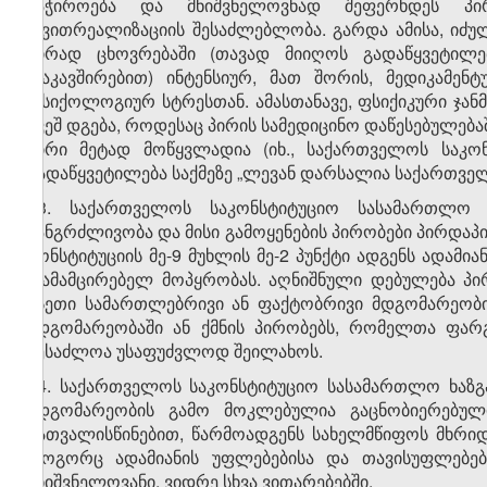
საჭიროება და მნიშვნელოვნად შეფერხდეს პირ
თვითრეალიზაციის შესაძლებლობა. გარდა ამისა, იძ
პირად ცხოვრებაში (თავად მიიღოს გადაწყვეტილ
დაკავშირებით) ინტენსიურ, მათ შორის, მედიკამენ
ფსიქოლოგიურ სტრესთან. ამასთანავე, ფსიქიკური ჯ
ქვეშ დგება, როდესაც პირის სამედიცინო დაწესებულებ
პირი მეტად მოწყვლადია (იხ., საქართველოს საკ
გადაწყვეტილება საქმეზე „ლევან დარსალია საქართველო
23. საქართველოს საკონსტიტუციო სასამართლო 
ხანგრძლივობა და მისი გამოყენების პირობები პირდაპი
კონსტიტუციის მე-9 მუხლის მე-2 პუნქტი ადგენს ადამ
დამამცირებელ მოპყრობას. აღნიშნული დებულება პი
ისეთი სამართლებრივი ან ფაქტობრივი მდგომარეობის
მდგომარეობაში ან ქმნის პირობებს, რომელთა ფარ
შესაძლოა უსაფუძვლოდ შეილახოს.
24. საქართველოს საკონსტიტუციო სასამართლო ხაზგა
მდგომარეობის გამო მოკლებულია გაცნობიერებული
გათვალისწინებით, წარმოადგენს სახელმწიფოს მხრიდა
როგორც ადამიანის უფლებებისა და თავისუფლებები
მნიშვნელოვანი, ვიდრე სხვა ვითარებებში.