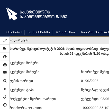
Skip
to
main
content
მთავარი
ჩვენ შესახებ
დახმარება
საჯარო ინფორმ
უკან დაბრუნება
„ჩხოროწყუს მუნიციპალიტეტის 2026 წლის ადგილობრივი ბიუჯეტ
წლის 26 დეკემბრის №20 დად
დოკუმენტის ნომერი
11
დოკუმენტის მიმღები
ჩხოროწყუს მუნი
მიღების თარიღი
01/06/2026
დოკუმენტის ტიპი
მუნიციპალიტეტი
გამოქვეყნების წყარო, თარიღი
ვებგვერდი, 03/0
სარეგისტრაციო კოდი
190020020.35.10