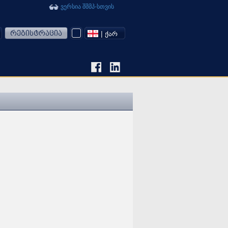
ვერსია შშმპ-სთვის
რეგისტრაცია
| ᲥᲐᲠ