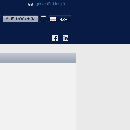
ვერსია შშმპ-სთვის
რეგისტრაცია
| ᲥᲐᲠ