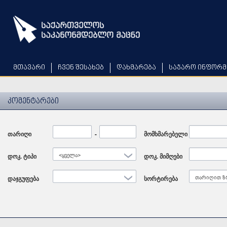
Skip
to
main
content
მთავარი
ჩვენ შესახებ
დახმარება
საჯარო ინფორმ
კომენტარები
თარიღი
Date
-
Date
მომხმარებელი
დოკ. ტიპი
<ყველა>
დოკ. მიმღები
დაჯგუფება
სორტირება
თარიღით ზ