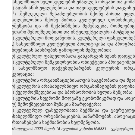
სახელმწიფო ხელისუფლების უმაღლეს ორგანოთა კომპეტ
ა) ადამიანის უფლებებისა და თავისუფლებების დაცვის
​1
ა
) „შეზღუდული შესაძლებლობის მქონე პირთა უფლებ
შესაძლებლობის მქონე პირთა კულტურულ ღონისძიებებ
ხელშეწყობა და იმ მექანიზმების შემუშავება, რომლე
საკუთარი შემოქმედებითი და ინტელექტუალური პოტენციალ
ბ) კულტურული მოღვაწეობის, კულტურული ფასეულობებ
გ) სახელმწიფო კულტურული პოლიტიკისა და პროგრამებ
ფონდებიდან სახსრების გამოყოფის მეშვეობით;
დ) კულტურულ ფასეულობათა განკარგვის წესის დადგენ
ე) კულტურული მემკვიდრეობის ობიექტების პრივატიზები
ვ) სახელმწიფო დაქვემდებარების კულტურის ორგან
ლიკვიდაცია;
ზ) კულტურის ორგანიზაციებისათვის ნაგებობათა და შენ
თ) კულტურის არასახელმწიფო ორგანიზაციების დაფინა
ი) ქველმოქმედებისა და სპონსორობის ხელის შეწყობა;
კ) კულტურის სფეროში მოღვაწე ეკონომიკურად და სოც
ლ) შემოქმედებითი მუშაკის მხარდაჭერა;
მ) კულტურულ ფასეულობათა შექმნისა და გავრცელე
არასახელმწიფო ორგანიზაციების, საწარმოების, ასოციაცი
გაერთიანებების საქმიანობის ხელშეწყობა.
საქართველოს 2020 წლის 14 ივლისის კანონი №6831 – ვებგვერდი, 2