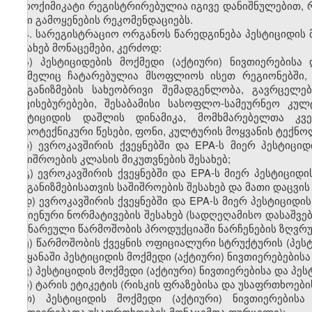
აგროქიმიკატი რეგისტრირებულია იგივე დანიშნულებით,
მისი გამოყენების რეკომენდაციებს.
4. სარეგისტრაციო ორგანოს წარედგინება პესტიციდის მ
შესახებ მონაცემები, კერძოდ:
ა) პესტიციდების მოქმედი (აქტიური) ნივთიერებისა
რომელიც ჩატარებულია მსოფლიოს ისეთ რეგიონებში, ს
ორგანიზმების სახეობრივი შემადგენლობა, გავრცელებ
თავისებურებები, შესაბამისი სასოფლო-სამეურნეო კულ
პესტიციდის დაშლის დინამიკა, მომხმარებელთა კვე
აგროტექნიკური წესები, ფონი, კულტურის მოყვანის ტექნო
ბ) ევროკავშირის ქვეყნებში და EPA-ს მიერ პესტიციდ
საშიშროების კლასის მიკუთვნების შესახებ;
გ) ევროკავშირის ქვეყნებში და EPA-ს მიერ პესტიციდ
ორგანიზმებისათვის საშიშროების შესახებ და მათი დაცვის
დ) ევროკავშირის ქვეყნებში და EPA-ს მიერ პესტიციდი
ჰიგიენური ნორმატივების შესახებ (სადღეღამისო დასაშვებ
მცენარეული წარმოშობის პროდუქციაში ნარჩენების ზღვრუ
ე) წარმოშობის ქვეყნის ოფიციალური სტრუქტურის (პეს
ქვეყანაში პესტიციდის მოქმედი (აქტიური) ნივთიერებებისა
ვ) პესტიციდის მოქმედი (აქტიური) ნივთიერებისა და პე
ზ) ტარის ეტიკეტის (რისკის ფრაზებისა და უსაფრთხოებ
თ) პესტიციდის მოქმედი (აქტიური) ნივთიერებისა
ნივთიერებათა უსაფრთხოების მონაცემთა ფურცელი);