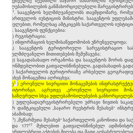
საფუძველზე შექმნილი საჯარო სამართლის იურიდიულ
უფლებამოსილების განმახორციელებელი მარეგისტრირებ
​1
1
. სააგენტოს ხელმძღვანელობს თავმჯდომარე, რომე
საქართველოს იუსტიციის მინისტრი. სააგენტოს უფლებამ
დებულებით, რომელსაც ამტკიცებს საქართველოს იუსტიციი
2. სააგენტოს ფუნქციებია:
ა) რეგისტრაცია;
ბ) ინფორმაციის ხელმისაწვდომობის უზრუნველყოფა;
გ) სააგენტოს ტერიტორიული სარეგისტრაციო სა
სახელმძღვანელო მითითებების შემუშავება;
დ) საგადასახადო ორგანოსა და სააგენტოს შორის დ
კანონმდებლობით გათვალისწინებული, გადასახადის გადა
ე) საქართველოს ტერიტორიაზე არსებული გეოგრაფიულ
შესახებ მონაცემთა აღრიცხვა;
1
ე
) ეროვნული სივრცითი მონაცემების ინფრასტრუქტუ
[
მონიტორინგი, აგრეთვე „ეროვნული სივრცითი მონა
განსაზღვრული სხვა უფლებამოსილებების განხორციელებ
ვ) უფლებადაურეგისტრირებელი უძრავი ნივთის საკა
მიერ დამტკიცებული „საჯარო რეესტრის შესახებ“ ინსტრ
შესაბამისად;
​1
ვ
) „მეწარმეთა შესახებ“ საქართველოს კანონითა და
16
​17
და 177
მუხლებით გათვალისწინებულ ადმინისტრა
სამართლებრივი აქტების მიღება და მათი აღსასრულებლად