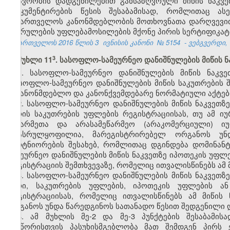
მთავრობის დადგენილებით განსაზღვრული მიწის ნაკვე
დოკუმენტირების წესის შესაბამისად, რომლითაც ასე
საქართველოს კანონმდებლობის მოთხოვნათა დარღვევით 
შესრულების უფლებამოსილების მქონე პირის სერტიფიკატის
საქართველოს 2016 წლის 3
ივნისის კანონი
№
5154
- ვებგვერდი, 
​3
მუხლი 11
. სასოფლო-სამეურნეო დანიშნულების მიწის 
1. სასოფლო-სამეურნეო დანიშნულების მიწის ნაკვე
„სასოფლო-სამეურნეო დანიშნულების მიწის საკუთრების 
საკანონმდებლო და კანონქვემდებარე ნორმატიული აქტე
2. სასოფლო-სამეურნეო დანიშნულების მიწის ნაკვე
პირის საკუთრების უფლების რეგისტრაციისას, თუ ამ იუ
მეწარმეთა და არასამეწარმეო (არაკომერციული) ი
არასრულყოფილია, მარეგისტრირებელ ორგანოს უნ
პარტნიორების შესახებ, რომლითაც დგინდება დომინა
სამეურნეო დანიშნულების მიწის ნაკვეთზე იპოთეკის უფლ
რეგისტრაციის შემთხვევაზე, რომელიც ითვალისწინებს ამ 
3. სასოფლო-სამეურნეო დანიშნულების მიწის ნაკვეთზ
პირი, საკუთრების უფლების, იპოთეკის უფლების ა
რეგისტრაციისას, რომელიც ითვალისწინებს ამ მიწის
ორგანოს უნდა წარედგინოს სათანადო წესით შედგენილი დ
4. ამ მუხლის მე-2 და მე-3 პუნქტების შესაბამი
სისწორისთვის პასუხისმგებლობა მათ შემდგენ პირს 