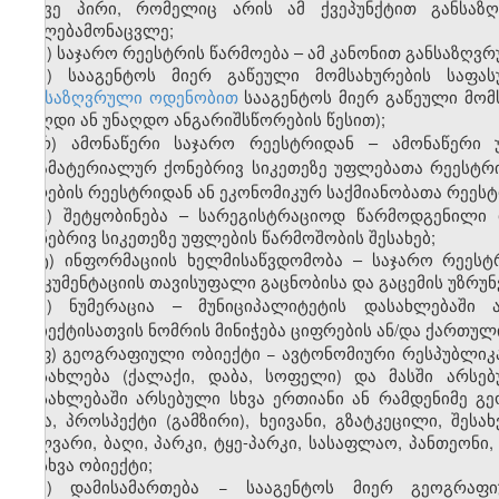
ასევე პირი, რომელიც არის ამ ქვეპუნქტით განსაზღ
უფლებამონაცვლე;
პ) საჯარო რეესტრის წარმოება – ამ კანონით განსაზღვ
ჟ) სააგენტოს მიერ გაწეული მომსახურების საფ
განსაზღვრული
ოდენობით
სააგენტოს მიერ გაწეული მომ
(ნაღდი ან უნაღდო ანგარიშსწორების წესით);
რ) ამონაწერი საჯარო რეესტრიდან – ამონაწერი 
არამატერიალურ ქონებრივ სიკეთეზე უფლებათა რეესტრი
პირების რეესტრიდან ან ეკონომიკურ საქმიანობათა რეეს
ს) შეტყობინება – სარეგისტრაციოდ წარმოდგენილი
ქონებრივ სიკეთეზე უფლების წარმოშობის შესახებ;
ტ) ინფორმაციის ხელმისაწვდომობა – საჯარო რეეს
დოკუმენტაციის თავისუფალი გაცნობისა და გაცემის უზრუ
უ) ნუმერაცია – მუნიციპალიტეტის დასახლებაში 
ობიექტისათვის ნომრის მინიჭება ციფრების ან/და ქართული
ფ) გეოგრაფიული ობიექტი − ავტონომიური რესპუბლიკა
დასახლება (ქალაქი, დაბა, სოფელი) და მასში არსე
დასახლებაში არსებული სხვა ერთიანი ან რამდენიმე გ
ქუჩა, პროსპექტი (გამზირი), ხეივანი, გზატკეცილი, შესა
ბულვარი, ბაღი, პარკი, ტყე-პარკი, სასაფლაო, პანთეონი,
ან სხვა ობიექტი;
ქ) დამისამართება − სააგენტოს მიერ გეოგრაფი