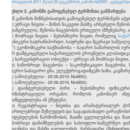
საქართველოს 2011 წლის 20 დეკემბრის კანონი №5565 - ვებგვერდი,
მუხლი 2. კანონში გამოყენებულ ტერმინთა განმარტება
ამ კანონის მიზნებისათვის გამოყენებულ ტერმინებს აქვ
ა) უძრავი ნივთი – მიწის ნაკვეთი მასზე არსებული შენობ
ან დანგრეული), შენობა-ნაგებობის ერთეული (მშენებარე, 
ბ) მოძრავი ნივთი – ნებისმიერი ნივთი, რომელიც
საქა
მექანიკური სატრანსპორტო, საფრენი და მცურავი საშუალე
​1
ბ
) ეკონომიკური საქმიანობა – საჯარო სამართლის იუ
მიერ დამტკიცებული საქართველოს ეროვნული კლასიფიკატ
გ) სარეგისტრაციო ობიექტი – უძრავი ან მოძრავი ნივთი
დ) ხაზობრივი ნაგებობა – საკომუნიკაციო ნაგებობა, 
საჰაერო-საბაგირო გზა, ელექტროგადამცემი ხაზი, კავშირგ
ე) (ამოღებულია - 25.06.2019, №4850);
ვ) (ამოღებულია - 25.06.2019, №4850);
ზ) დაინტერესებული პირი – ნებისმიერი ფიზიკურ
ადმინისტრაციული ორგანო, რომლის კანონიერ ინტ
გადაწყვეტილება ან ქმედება;
თ) რეგისტრაცია – ნივთსა და არამატერიალურ ქონ
სამართლებრივი შეზღუდვის და საგადასახადო გირავნობის
ვალდებულების წარმოშობის, მათში ცვლილებისა და მათი 
მიზნობრივი დანიშნულების და სასოფლო-სამეურნეო დან
დადგენისა და მასში ცვლილების, ქარსაფარი (მინდორდ