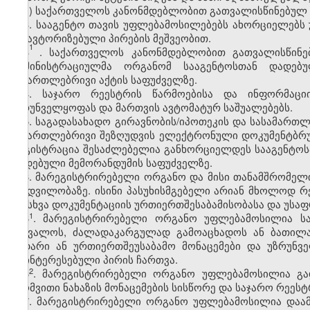
ზ) საქართველოს კანონმდებლობით გათვალისწინებულ
3. სააგენტო თავის უფლებამოსილებებს ახორციელებს
და ავტორიზებული პირების მეშვეობით.
1
3
. საქართველოს კანონმდებლობით გათვალისწინე
ადმინისტრაციულმა ორგანომ სააგენტოსთან დადებ
სამართლებრივი აქტის საფუძველზე.
4. საჯარო რეესტრის წარმოებისა და ინფორმაცი
უზრუნველყოფას და მართვის ავტომატურ საშუალებებს.
5. საგადასახადო გირავნობის/იპოთეკის და სასამართ
სამართლებრივი შეზღუდვის ელექტრონული დოკუმენტბრუნ
რეგისტრაცია შესაძლებელია განხორციელდეს სააგენტოს
დადებული მემორანდუმის საფუძველზე.
6. მარეგისტრირებელი ორგანო და მისი თანამშრომელი
ნამდვილობაზე. ისინი პასუხისმგებელი არიან მხოლოდ 
თუ სხვა დოკუმენტაციის ურთიერთშესაბამისობასა და უსა
​1
6
. მარეგისტრირებელი ორგანო უფლებამოსილია ს
შეცვალოს, ძალადაკარგულად გამოაცხადოს ან ბათილა
მცდარი ან ურთიერთშეუსაბამო მონაცემები და უზრუნვ
დაინტერესებული პირის ჩართვა.
​2
6
. მარეგისტრირებელი ორგანო უფლებამოსილია გად
აზომვითი ნახაზის მონაცემების სისწორე და საჯარო რეეს
7. მარეგისტრირებელი ორგანო უფლებამოსილია დაამ