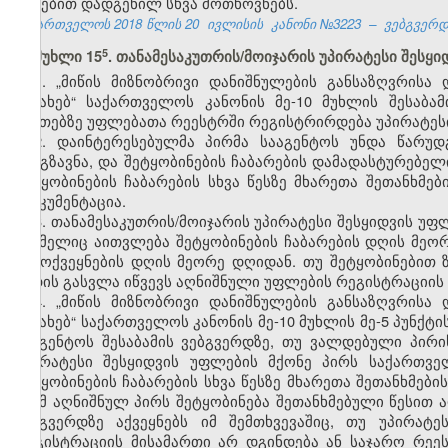
აქტებით დადგენილ სხვა მოთხოვნებს.
საქართველოს 2018 წლის 20
ივლისის
კანონი №3223
–
ვებგვერდი
​5
მუხლი 15
. თანამესაკუთრის/მოიჯარის უპირატესი შესყ
1. „მიწის მიზნობრივი დანიშნულების განსაზღვრის
შესახებ“ საქართველოს კანონის მე-10 მუხლის შესაბამ
ნივთებზე უფლებათა რეესტრში რეგისტრირდება უპირატესი
2. დაინტერესებულმა პირმა სააგენტოს უნდა წარუ
გაიგზავნა, და შეტყობინების ჩაბარების დამადასტურებე
შეტყობინების ჩაბარების სხვა წესზე მხარეთა შეთანხმე
დოკუმენტაცია.
3. თანამესაკუთრის/მოიჯარის უპირატესი შესყიდვის უფ
რომელიც აითვლება შეტყობინების ჩაბარების დღის მეორ
გამოქვეყნების დღის მეორე დღიდან. თუ შეტყობინებით 
ვადის გასვლა იწვევს აღნიშნული უფლების რეგისტრაციის 
4. „მიწის მიზნობრივი დანიშნულების განსაზღვრის
შესახებ“ საქართველოს კანონის მე-10 მუხლის მე-5 პუნქტ
სააგენტოს შესაბამის ვებგვერდზე, თუ ვალდებული პირ
უპირატესი შესყიდვის უფლების მქონე პირს საქართვ
შეტყობინების ჩაბარების სხვა წესზე მხარეთა შეთანხმებ
რომ აღნიშნულ პირს შეტყობინება შეთანხმებული წესით 
ვებგვერდზე აქვეყნებს იმ შემთხვევაშიც, თუ უპირა
რეგისტრაციის მისამართი არ დგინდება ან საჯარო რეე