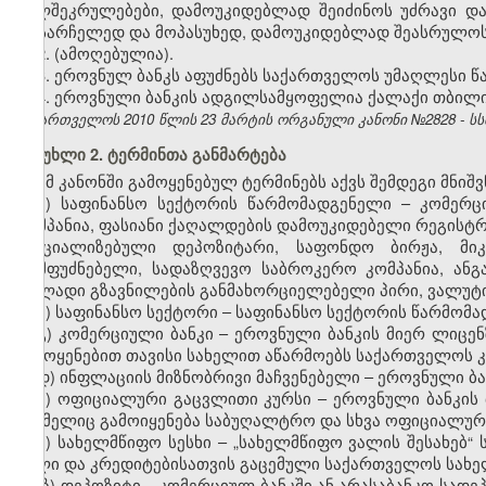
ხელშეკრულებები, დამოუკიდებლად შეიძინოს უძრავი და
მოსარჩელედ და მოპასუხედ, დამოუკიდებლად შეასრულოს 
2. (ამოღებულია).
3. ეროვნულ ბანკს აფუძნებს საქართველოს უმაღლესი 
4. ეროვნული ბანკის ადგილსამყოფელია ქალაქი თბილი
საქართველოს 2010 წლის 23 მარტის ორგანული კანონი №2828 - სსმ I,
მუხლი 2. ტერმინთა განმარტება
ამ კანონში გამოყენებულ ტერმინებს აქვს შემდეგი მნიშ
ა) საფინანსო სექტორის წარმომადგენელი – კომერც
კომპანია, ფასიანი ქაღალდების დამოუკიდებელი რეგისტრ
სპეციალიზებული დეპოზიტარი, საფონდო ბირჟა, მიკ
დამფუძნებელი, სადაზღვევო საბროკერო კომპანია, ან
ფულადი გზავნილების განმახორციელებელი პირი, ვალუტ
ბ) საფინანსო სექტორი – საფინანსო სექტორის წარმო
გ) კომერციული ბანკი – ეროვნული ბანკის მიერ ლიცე
გამოყენებით თავისი სახელით აწარმოებს საქართველოს 
დ) ინფლაციის მიზნობრივი მაჩვენებელი – ეროვნული ბა
ე) ოფიციალური გაცვლითი კურსი – ეროვნული ბანკის 
რომელიც გამოიყენება საბუღალტრო და სხვა ოფიციალური
ვ) სახელმწიფო სესხი – „სახელმწიფო ვალის შესახე
ვალი და კრედიტებისათვის გაცემული საქართველოს სახე
ზ) დეპოზიტი – კომერციულ ბანკში ან არასაბანკო სადე