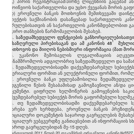
გ) პირის რეგისტრაციამ/პირზე ლიცენზიის გაცემამ ა
გამოიწვიოს საქართველოსა და უცხო ქვეყანას შორის გაფ
დ) ეროვნული ბანკის მოთხოვნის შემთხვევაში დაინ
სუბიექტის საქმიანობის დასაწყებად საქართველოს კ
შესრულებისათვის ან საქართველოს კანონმდებლობით გათ
საჭირო თანხების წარმომავლობის შესახებ.
4. საზედამხედველო ფუნქციების განხორციელებისათვ
1
განსაზღვრული პირებისაგან და ამ კანონის 48
მუხლით
მოითხოვოს და მიიღოს ნებისმიერი ინფორმაცია (მათ შორ
5. უკანონო შემოსავლის ლეგალიზაციის აღკვე
ითანამშრომლოს ადგილობრივ საზედამხედველო და სამა
6. ზედამხედველობისადმი დაქვემდებარებულ სუბიექტ
მატერიალური ფორმით ან ელექტრონული ფორმით, რომლე
7. ეროვნული ბანკი უფლებამოსილია ზედამხედველო
დადგენილი წესის შესაბამისად გამოგზავნილი ან/და
დოკუმენტი. ციფრული ხელმოწერის გამოყენების საკ
დაქვემდებარებულ სუბიექტს შორის გაფორმებული ხელშე
8. თუ ზედამხედველობისადმი დაქვემდებარებული ს
ჩაბარება ვერ ხერხდება, ეროვნული ბანკის პრეზიდენ
ოფიციალური დოკუმენტის საჯაროდ გავრცელების შესახე
ოფიციალურ ვებგვერდზე განთავსებით ან ინფორმაციის სხ
საჯაროდ გავრცელებიდან მე-15 დღეს.
საქართველოს 2011 წლის 20 დეკემბრის ორგანული კანონი №5527 - 