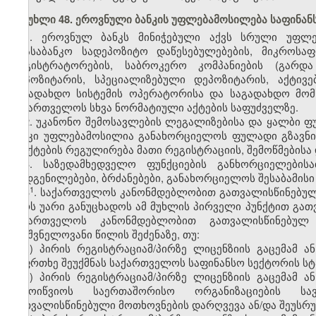
მუხლი 48. ეროვნული ბანკის უფლებამოსილება საფინა
1. ეროვნულ ბანკს მინიჭებული აქვს სრული უფლებ
არასაბანკო სადეპოზიტო დაწესებულებების, მიკროსა
რეგისტრატორების, საბროკერო კომპანიების (გარდ
დეპოზიტარის, სპეციალიზებული დეპოზიტარის, აქტივე
საგადახდო სისტემის ოპერატორისა და საგადახდო მომ
საქართველოს სხვა ნორმატიული აქტების საფუძველზე.
2. უკანონო შემოსავლების ლეგალიზებისა და ყალბი ფ
ბანკი უფლებამოსილია განახორციელოს ფულადი გზავნ
პუნქტების რეგულირება მათი რეგისტრაციის, შემოწმებისა
3. საზედამხედველო ფუნქციების განხორციელების
დადგენილებები, ბრძანებები, განახორციელოს შესაბამისი 
​1
3
. საქართველოს კანონმდებლობით გათვალისწინებულ
პირს უარი განუცხადოს ამ მუხლის პირველი პუნქტით გათ
საქართველოს კანონმდებლობით გათვალისწინებულ 
მნიშვნელოვანი წილის შეძენაზე, თუ:
ა) პირის რეგისტრაციამ/პირზე ლიცენზიის გაცემამ ა
საფრთხე შეუქმნას საქართველოს საფინანსო სექტორის ს
ბ) პირის რეგისტრაციამ/პირზე ლიცენზიის გაცემამ ა
გამოიწვიოს საერთაშორისო ორგანიზაციების სა
გათვალისწინებული მოთხოვნების დარღვევა ან/და შეუს