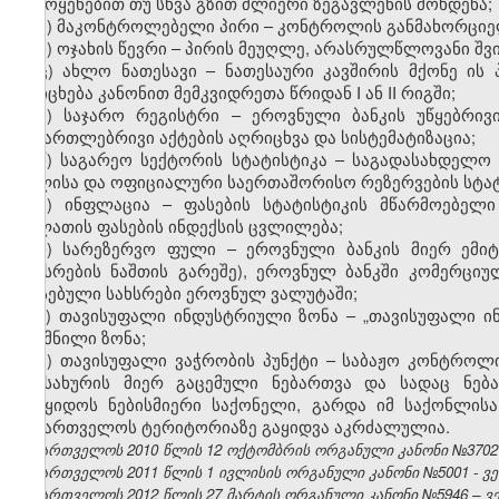
გამოყენებით თუ სხვა გზით ძლიერი ზეგავლენის მოხდენა;
შ) მაკონტროლებელი პირი – კონტროლის განმახორციე
ჩ) ოჯახის წევრი – პირის მეუღლე, არასრულწლოვანი შვ
ც) ახლო ნათესავი – ნათესაური კავშირის მქონე ის
ირიცხება კანონით მემკვიდრეთა წრიდან I ან II რიგში;
ძ) საჯარო რეგისტრი – ეროვნული ბანკის უწყებრი
სამართლებრივი აქტების აღრიცხვა და სისტემატიზაცია;
წ) საგარეო სექტორის სტატისტიკა – საგადასახდელო
ვალისა და ოფიციალური საერთაშორისო რეზერვების სტატ
ჭ) ინფლაცია – ფასების სტატისტიკის მწარმოებელ
კალათის ფასების ინდექსის ცვლილება;
ხ) სარეზერვო ფული – ეროვნული ბანკის მიერ ემი
სახსრების ნაშთის გარეშე), ეროვნულ ბანკში კომერციულ
არსებული სახსრები ეროვნულ ვალუტაში;
ჯ) თავისუფალი ინდუსტრიული ზონა – „თავისუფალი ინ
შექმნილი ზონა;
ჰ)
თავისუფალი
ვაჭრობის პუნქტი –
საბაჟო
კონტროლი
სამსახურის მიერ გაცემული ნებართვა და სადაც ნებ
გაიყიდოს ნებისმიერი საქონელი, გარდა იმ საქონლის
საქართველოს ტერიტორიაზე გაყიდვა აკრძალულია.
საქართველოს 2010 წლის 12 ოქტომბრის ორგანული კანონი №3702 - სსმ
საქართველოს 2011 წლის 1 ივლისის ორგანული კანონი №5001 - ვებ
საქართველოს 2012 წლის 27 მარტის ორგანული კანონი №5946 – ვებ