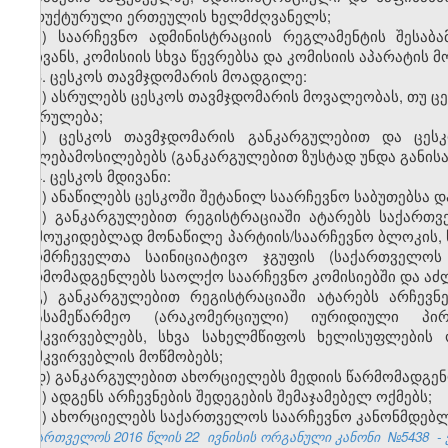
სტრუქტურული ერთეულის ხელმძღვანელს;
მ) საარჩევნო ადმინისტრაციის რეგლამენტის შესაბ
მდივანს, კომისიის სხვა წევრებსა და კომისიის აპარატის მ
3. ცესკოს თავმჯდომარის მოადგილე:
ა) ასრულებს ცესკოს თავმჯდომარის მოვალეობას, თუ ცე
შესრულება;
ბ) ცესკოს თავმჯდომარის განკარგულებით და ცეს
უფლებამოსილებებს (განკარგულებით ზუსტად უნდა განის
4. ცესკოს მდივანი:
ა) ანაწილებს ცესკოში შეტანილ საარჩევნო საბუთებსა 
ბ) განკარგულებით რეგისტრაციაში ატარებს საქართ
დამოუკიდებლად მონაწილე პარტიის/საარჩევნო ბლოკის, 
ამომრჩეველთა საინიციატივო ჯგუფის (საქართველოს
წარმომადგენლებს საოლქო საარჩევნო კომისიებში და აძლ
გ) განკარგულებით რეგისტრაციაში ატარებს არჩევნე
არასამეწარმეო (არაკომერციული) იურიდიული პი
დამკვირვებლებს, სხვა სახელმწიფოს ხელისუფლების
დამკვირვებლის მოწმობებს;
დ) განკარგულებით ახორციელებს მედიის წარმომადგენ
ე) ადგენს არჩევნების შედეგების შემაჯამებელ ოქმებს;
ვ) ახორციელებს საქართველოს საარჩევნო კანონმდებლ
საქართველოს 2016 წლის 22
ივნისის ორგანული კანონი
№5438
-