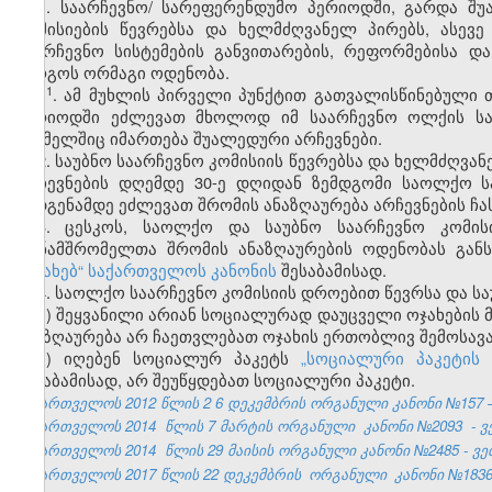
1. საარჩევნო
/
სარეფერენდუმო
პერიოდში
,
გარდა
შუ
კომისიების
წევრებსა
და
ხელმძღვანელ
პირებს
,
ასევე
საარჩევნო
სისტემების
განვითარების
,
რეფორმებისა
და
სარგოს
ორმაგი
ოდენობა
.
​1
1
. ამ
მუხლის
პირველი
პუნქტით
გათვალისწინებული
პერიოდში
ეძლევათ
მხოლოდ
იმ
საარჩევნო
ოლქის
ს
რომელშიც
იმართება
შუალედური
არჩევნები
.
2. საუბნო საარჩევნო კომისიის წევრებსა და ხელმძღვა
არჩევნების დღემდე 30-ე დღიდან ზემდგომი საოლქო სა
შედგენამდე ეძლევათ შრომის ანაზღაურება არჩევნების 
3. ცესკოს, საოლქო და საუბნო საარჩევნო კომი
თანამშრომელთა შრომის ანაზღაურების ოდენობას გან
შესახებ“ საქართველოს კანონის
შესაბამისად.
4. საოლქო საარჩევნო კომისიის დროებით წევრსა და სა
ა) შეყვანილი არიან სოციალურად დაუცველი ოჯახების მ
ანაზღაურება არ ჩაეთვლებათ ოჯახის ერთობლივ შემოსავა
ბ) იღებენ სოციალურ პაკეტს
„სოციალური პაკეტის
შესაბამისად, არ შეუწყდებათ სოციალური პაკეტი.
საქართველოს 2012 წლის
2
6
დეკემბრის ორგანული კანონი №157
საქართველოს 2014
წლის 7 მარტის ორგანული
კანონი №2093
- 
საქართველოს 2014
წლის
29
მაისის ორგანული კანონი №2485 - ვებ
საქართველოს 2017 წლის 22 დეკემბრის
ორგანული
კანონი №1836 