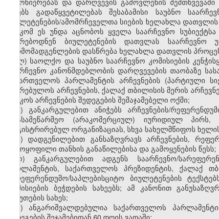
კანონიერებას და დარღვევის გამოვლენის შემთხვევაშ
იღებს გადაწყვეტილებას შესაბამისი საუბნო საარჩე
ბიულეტენების/ამომრჩეველთა სიების ხელახლა დათვლის 
ცესკომ ეს უნდა აცნობოს ყველა საარჩევნო სუბიექტს
ესწრებოდნენ ბიულეტენების დათვლას საარჩევნო უ
წარმომადგენლების დასწრება ხელახლა დათვლის პროცეს
ლ) საოლქო და საუბნო საარჩევნო კომისიების კენჭის
საარჩევნო კანონმდებლობის დარღვევების თაობაზე სა
საქართველოს პარლამენტის არჩევნების (პარტიული სი
საკრებულოს არჩევნების, ქალაქ თბილისის მერის არჩევნე
ცესკოს არჩევნების შედეგების შემაჯამებელი ოქმი;
მ) განკარგულებით ანიჭებს არჩევნების/რეფერენდუ
არასამეწარმეო (არაკომერციულ) იურიდიულ პირს, 
რეგისტრირებულ ორგანიზაციას, სხვა სახელმწიფოს ხელი
ნ) დადგენილებით განსაზღვრავს არჩევნების, რეფე
გამოყოფილი თანხის განაწილებისა და გამოყენების წესს;
ო) განკარგულებით ადგენს საარჩევნო/სარეფერე
პარლამენტის, საქართველოს პრეზიდენტის, ქალაქ თბ
სარეფერენდუმო/საპლებისციტო ბიულეტენების ტექსტებ
კომისიების ბეჭდების სახეებს; ამ კანონით განუსაზღ
საბუთების სახეს;
პ) ანგარიშვალდებულია საქართველოს პარლამენტის
შედეგების შეჯამებიდან 60 დღის ვადაში;