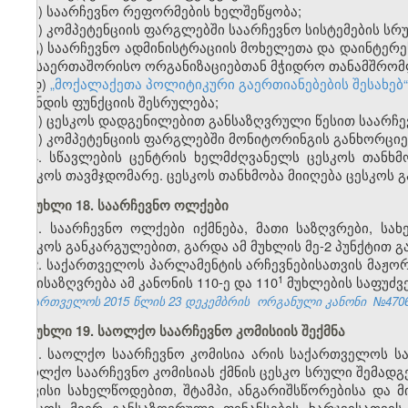
ა) საარჩევნო რეფორმების ხელშეწყობა;
ბ) კომპეტენციის ფარგლებში საარჩევნო სისტემების სრ
გ) საარჩევნო ადმინისტრაციის მოხელეთა და დაინტერ
და საერთაშორისო ორგანიზაციებთან მჭიდრო თანამშრომ
დ)
„მოქალაქეთა პოლიტიკური გაერთიანებების შესახებ
ფონდის ფუნქციის შესრულება;
ე) ცესკოს დადგენილებით განსაზღვრული წესით საარჩე
ვ) კომპეტენციის ფარგლებში მონიტორინგის განხორცი
4. სწავლების ცენტრის ხელმძღვანელს ცესკოს თანხმ
ცესკოს თავმჯდომარე. ცესკოს თანხმობა მიიღება ცესკოს 
მუხლი 18. საარჩევნო ოლქები
1. საარჩევნო ოლქები იქმნება, მათი საზღვრები, სა
ცესკოს განკარგულებით, გარდა ამ მუხლის მე-2 პუნქტით 
2. საქართველოს პარლამენტის არჩევნებისათვის მაჟორ
​1
განისაზღვრება ამ კანონის 110-ე და 110
მუხლების საფუძვ
საქართველოს 2015 წლის 23 დეკემბრის
ორგანული კანონი
№470
მუხლი 19. საოლქო საარჩევნო კომისიის შექმნა
1. საოლქო საარჩევნო კომისია არის საქართველოს ს
საოლქო საარჩევნო კომისიას ქმნის ცესკო სრული შემადგ
თავისი სახელწოდებით, შტამპი, ანგარიშსწორებისა და მ
ცესკოს მიერ განსაზღვრული ფინანსების ხარჯვისათვის