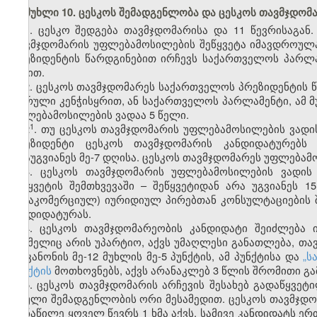
მუხლი 10. ცესკოს შემადგენლობა და ცესკოს თავმჯდომა
1. ცესკო შედგება თავმჯდომარისა და 11 წევრისაგან
თავმჯდომარის უფლებამოსილების შეწყვეტა იმავდროულად
პრეზიდენტის წარდგინებით ირჩევს საქართველოს პარლა
წესით.
2. ცესკოს თავმჯდომარეს საქართველოს პრეზიდენტის 
ფარული კენჭისყრით, ან საქართველოს პარლამენტი, ამ 
უფლებამოსილების ვადაა 5 წელი.
​1
2
. თუ ცესკოს თავმჯდომარის უფლებამოსილების ვადი
პრეზიდენტი ცესკოს თავმჯდომარის კანდიდატურებს 
არაუგვიანეს მე-7 დღისა. ცესკოს თავმჯდომარეს უფლებამ
3. ცესკოს თავმჯდომარის უფლებამოსილების ვადის
შეწყვეტის შემთხვევაში – შეწყვეტიდან არა უგვიანეს
(არაკომერციულ) იურიდიულ პირებთან კონსულტაციების შ
კანდიდატურას.
4. ცესკოს თავმჯდომარეობის კანდიდატი შეიძლება 
რომელიც არის უპარტიო, აქვს უმაღლესი განათლება, თ
ამ კანონის მე-12 მუხლის მე-5 პუნქტის, ამ პუნქტისა და
„ს
პუნქტის
მოთხოვნებს, აქვს არანაკლებ 3 წლის შრომითი გ
5. ცესკოს თავმჯდომარის არჩევის შესახებ გადაწყვეტ
სრული შემადგენლობის ორი მესამედით. ცესკოს თავმჯდომ
მონაწილე ყოველ წევრს 1 ხმა აქვს. სამივე კანდიდატს ე