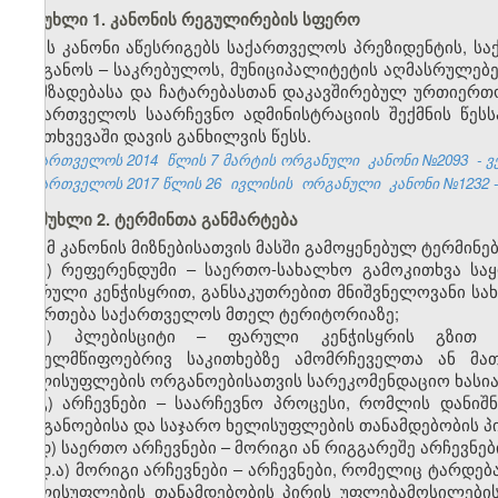
მუხლი 1. კანონის რეგულირების სფერო
ეს კანონი აწესრიგებს საქართველოს პრეზიდენტის, 
ორგანოს – საკრებულოს, მუნიციპალიტეტის აღმასრულებე
მომზადებასა და ჩატარებასთან დაკავშირებულ ურთიერთო
საქართველოს საარჩევნო ადმინისტრაციის შექმნის წეს
შემთხვევაში დავის განხილვის წესს.
საქართველოს 2014
წლის 7 მარტის ორგანული
კანონი №2093
- 
საქართველოს 2017 წლის 26
ივლისის
ორგანული
კანონი №1232 -
მუხლი 2. ტერმინთა განმარტება
ამ კანონის მიზნებისათვის მასში გამოყენებულ ტერმინებ
ა) რეფერენდუმი – საერთო-სახალხო გამოკითხვა სა
ფარული კენჭისყრით, განსაკუთრებით მნიშვნელოვანი ს
იმართება საქართველოს მთელ ტერიტორიაზე;
ბ) პლებისციტი – ფარული კენჭისყრის გზით ს
სახელმწიფოებრივ საკითხებზე ამომრჩეველთა ან მა
ხელისუფლების ორგანოებისათვის სარეკომენდაციო ხასია
გ) არჩევნები – საარჩევნო პროცესი, რომლის დანი
ორგანოებისა და საჯარო ხელისუფლების თანამდებობის პი
დ) საერთო არჩევნები – მორიგი ან რიგგარეშე არჩევნებ
დ.ა) მორიგი არჩევნები – არჩევნები, რომელიც ტარდ
ხელისუფლების თანამდებობის პირის უფლებამოსილების