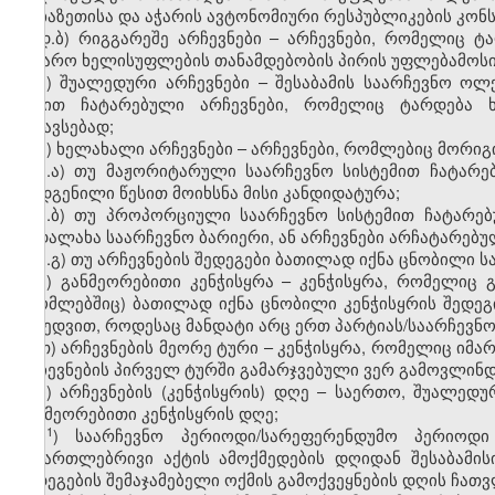
აფხაზეთისა და აჭარის ავტონომიური რესპუბლიკების კონ
დ.ბ) რიგგარეშე არჩევნები – არჩევნები, რომელიც
საჯარო ხელისუფლების თანამდებობის პირის უფლებამოსილ
ე) შუალედური არჩევნები – შესაბამის საარჩევნო ო
წესით ჩატარებული არჩევნები, რომელიც ტარდება 
შესავსებად;
ვ) ხელახალი არჩევნები – არჩევნები, რომლებიც მორი
ვ.ა) თუ მაჟორიტარული საარჩევნო სისტემით ჩატარ
დადგენილი წესით მოიხსნა მისი კანდიდატურა;
ვ.ბ) თუ პროპორციული საარჩევნო სისტემით ჩატარებ
გადალახა საარჩევნო ბარიერი, ან არჩევნები არჩატარებუ
ვ.გ) თუ არჩევნების შედეგები ბათილად იქნა ცნობილი
ზ) განმეორებითი კენჭისყრა – კენჭისყრა, რომელიც გ
(რომლებშიც) ბათილად იქნა ცნობილი კენჭისყრის შედეგ
მიხედვით, როდესაც მანდატი არც ერთ პარტიას/საარჩევნო
თ) არჩევნების მეორე ტური – კენჭისყრა, რომელიც იმა
არჩევნების პირველ ტურში გამარჯვებული ვერ გამოვლინდ
ი) არჩევნების (კენჭისყრის) დღე – საერთო, შუალედუ
განმეორებითი კენჭისყრის დღე;
​1
ი
) საარჩევნო პერიოდი/სარეფერენდუმო პერიოდი 
სამართლებრივი აქტის ამოქმედების დღიდან შესაბამის
შედეგების შემაჯამებელი ოქმის გამოქვეყნების დღის ჩათ