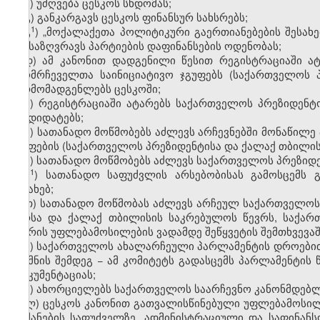
ბ) უძღვება ცესკოს სხდომას;
გ) განკარგავს ცესკოს ფინანსურ სახსრებს;
​1
გ
) „მოქალაქეთა პოლიტიკური გაერთიანებების შესა
განსაზღვრავს პარტიების დაფინანსების ოდენობას;
დ) ამ კანონით დადგენილი წესით რეგისტრაციაში ატ
ამომრჩეველთა საინიციატივო ჯგუფებს (საქართველოს პ
წარმომადგენლებს ცესკოში;
ე) რეგისტრაციაში ატარებს საქართველოს პრეზიდენტ
კანდიდატებს;
ვ) სათანადო მოწმობებს აძლევს არჩევნებში მონაწილე
ჯგუფების (საქართველოს პრეზიდენტისა და ქალაქ თბილის
ზ) სათანადო მოწმობებს აძლევს საქართველოს პრეზიდე
​1
ზ
) სათანადო საფუძვლის არსებობისას გამოსცემს გ
შესახებ;
თ) სათანადო მოწმობას აძლევს არჩეულ საქართველოს
მერსა და ქალაქ თბილისის საკრებულოს წევრს, საქა
წევრის უფლებამოსილების ვადამდე შეწყვეტის შემთხვევაშ
ი) საქართველოს ახალარჩეული პარლამენტის დროებით
შექმნის შემდეგ − ამ კომიტეტს გადასცემს პარლამენტი
დოკუმენტაციას;
კ) ახორციელებს საქართველოს საარჩევნო კანონმდებლ
ლ) ცესკოს კანონით გათვალისწინებული უფლებამოსილე
ბრძანების საფუძველზე, ადმინისტრაციული და საფინან