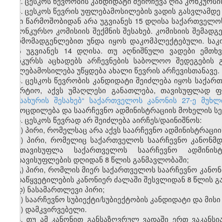
2. ცესკოს წევრობის კანდიდატი შეირჩევა ღია კონკურსი
3. ცესკოს წევრის უფლებამოსილების ვადის გასვლამდე 
მისი წარმოშობიდან არა უგვიანეს 15 დღისა საქართველო
საკონკურსო კომისიის შექმნის შესახებ. კომისიის შემა
წარმომადგენლებით უნდა იყოს დაკომპლექტებული. საკო
არა უგვიანეს 14 დღისა. თუ აღნიშნული ვადები ემთხ
კონკურსს აცხადებს არჩევნების საბოლოო შედეგების 
უფლებამოსილება უწყდება ახალი წევრის არჩევისთანავე.
4. ცესკოს წევრობის კანდიდატი შეიძლება იყოს საქარ
უპარტიო, აქვს უმაღლესი განათლება, თავისუფლად 
სამსახურის შესახებ“ საქართველოს კანონის 27-ე მუხლი
გამოცდილება და საარჩევნო ადმინისტრაციის მოხელის ს
5. ცესკოს წევრად არ
შეიძლება აირჩეს/დაინიშნოს:
ა) პირი, რომელსაც არა აქვს საარჩევნო ადმინისტრაცი
ბ) პირი, რომელიც საქართველოს საარჩევნო კანონმ
გაათავისუფლა საქართველოს საარჩევნო ადმინისტ
გათავისუფლების დღიდან 8 წლის განმავლობაში;
გ) პირი, რომლის მიერ საქართველოს საარჩევნო კან
გადაწყვეტილების კანონიერ ძალაში შესვლიდან 8 წლის გ
დ) ნასამართლევი პირი;
ე) საარჩევნო სუბიექტი/სუბიექტობის კანდიდატი და მის
ვ) დამკვირვებელი.
6. თუ ამ კანონით განსაზღვრულ ვადაში ერთ ვაკანსი