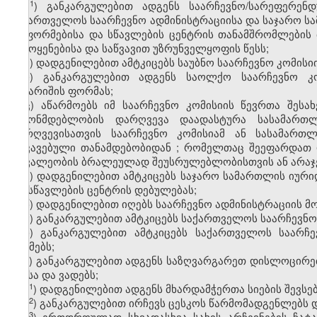
​1
ყ
) განკარგულებით ადგენს საარჩევნო/სარეფერენ
საქართველოს საარჩევნო ადმინისტრაციისა და საჯარო სა
რეფორმებისა და სწავლების ცენტრის თანამშრომლების 
გამოყენებისა და საწვავით უზრუნველყოფის წესს;
შ) დადგენილებით ამტკიცებს საუბნო საარჩევნო კომისიი
ჩ) განკარგულებით ადგენს საოლქო საარჩევნო კომ
ანგარიშის ფორმას;
ც)
აწარმოებს
იმ
საარჩევნო
კომისიის
წევრთა
შესა
კანონმდებლობის
დარღვევა
დაადასტურა
სასამართ
დარღვევისათვის
საარჩევნო
კომისიამ
ან
სასამართ
დაკავებული
თანამდებობიდან
;
რომელთაც
შეეფარდათ
მოვალეობის
ბრალეულად
შეუსრულებლობისთვის
ან
არა
ძ) დადგენილებით ამტკიცებს საჯარო სამართლის იურიდ
და სწავლების ცენტრის დებულებას;
წ) დადგენილებით იღებს საარჩევნო ადმინისტრაციის მ
ჭ) განკარგულებით ამტკიცებს საქართველოს საარჩევნო
ხ) განკარგულებით ამტკიცებს საქართველოს საარჩ
გეგმებს;
ჯ) განკარგულებით ადგენს საზღვარგარეთ დისლოცირე
წესსა და ვადებს;
​1
ჯ
) დადგენილებით ადგენს მხარდამჭერთა სიების შევსებ
​2
ჯ
) განკარგულებით ირჩევს ცესკოს წარმომადგენლებს 
​3
ჯ
) ერთდროულად სხვადასხვა სახის არჩევნების ჩატა