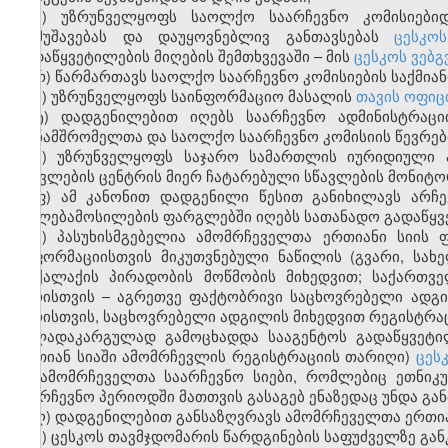
ჟ) უზრუნველყოფს საოლქო საარჩევნო კომისიებიდა
დამუშავებას და დაუყოვნებლივ განთავსებას
ცესკო
გადაწყვეტილების მიღების შემთხვევაში – მის
ცესკოს ვებ
რ) წარმართავს საოლქო საარჩევნო კომისიების საქმიან
ს) უზრუნველყოფს საინფორმაციო მასალის
თავის ოფიც
ტ) დადგენილებით იღებს საარჩევნო ადმინისტრაცი
თანამშრომელთა და საოლქო საარჩევნო კომისიის წევრები
უ) უზრუნველყოფს საჯარო სამართლის იურიდიული პ
სწავლების ცენტრის მიერ ჩატარებული სწავლების მონიტო
ფ) ამ კანონით დადგენილი წესით განიხილავს არჩე
უფლებამოსილების ფარგლებში იღებს სათანადო გადაწყვ
ქ) პასუხისმგებელია ამომრჩეველთა ერთიანი სიის 
ინფორმაციისთვის მიკუთვნებული ნაწილის (გვარი, სა
მოქალაქის პირადობის მოწმობის მიხედვით; საქართ
პირისთვის – აგრეთვე ფაქტობრივი საცხოვრებელი ადგი
პირისთვის, საცხოვრებელი ადგილის მიხედვით რეგისტრა
ძალადაკარგულად გამოცხადდა სააგენტოს გადაწყვეტი
ერთიან სიაში ამომრჩევლის რეგისტრაციის თარიღი)
ცეს
იმ ამომრჩეველთა საარჩევნო სიები, რომლებიც ეთნიკუ
საარჩევნო პერიოდში მათთვის გასაგებ ენაზედაც უნდა გა
ღ) დადგენილებით განსაზღვრავს ამომრჩეველთა ერთიან
ყ) ცესკოს თავმჯდომარის წარდგინების საფუძველზე გან