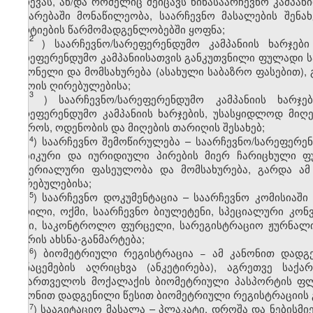
არჩევას, ან/და რომელიც შეიცავს წინასაარჩევნო კამპანი
ჩატარებაში მონაწილეობა, საარჩევნო მასალების შენა
პარტიების წარმომადგენლობებში ყოფნა;
2
ჰ
) საარჩევნო/სარეფერენდუმო კამპანიის ხარჯებ
სარეფერენდუმო კამპანიისათვის განკუთვნილი ფულადი ს
საქონელი და მომსახურება (ასახული საბაზრო ფასებით)
დროის ღირებულებისა;
3
ჰ
) საარჩევნო/სარეფერენდუმო კამპანიის ხარჯ
სარეფერენდუმო კამპანიის ხარჯების, უსასყიდლოდ მიღ
წყაროს, ოდენობის და მიღების თარიღის შესახებ;
​4
ჰ
) საარჩევნო შემოწირულება – საარჩევნო/სარეფერენ
ფიზიკური და იურიდიული პირების მიერ ჩარიცხული ფ
მატერიალური ფასეულობა და მომსახურება, გარდა ა
ღირებულებისა;
​5
ჰ
) საარჩევნო დოკუმენტაცია – საარჩევნო კომისიაში
წერილი, ოქმი, საარჩევნო ბიულეტენი, სპეციალური კო
აქტი, საკონტროლო ფურცელი, სარეგისტრაციო ჟურნალი,
წევრის ახსნა-განმარტება;
​6
ჰ
) ბიომეტრიული რეგისტრაცია − ამ კანონით დად
მონაცემების აღრიცხვა (ანკეტირება), აგრეთვე სა
საქართველოს მოქალაქის ბიომეტრიული პასპორტის ფლობ
კანონით დადგენილი წესით ბიომეტრიული რეგისტრაციის 
​7
ჰ
) სააგიტაციო მასალა – პლაკატი, დროშა და ნებისმი