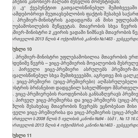
განაჩენის კანონიერ ძალაში შესვლის მომენტიდან;
დ) „ვ“ ქვეპუნქტით გათვალისწინებულ შემთხვევაშ
თანამდებობრივი შეუთავსებლობის ფაქტის შესახებ საქა
3. პრემიერ-მინისტრის გადადგომა ან მისი უფლებამ
უფლებამოსილების შეწყვეტას. მთავრობის სხვა წევრი
პრემიერ-მინისტრი 2 კვირის ვადაში ნიშნავს მთავრობის წე
საქართველოს 2013 წლის 4 ოქტომბრის კანონი №1463 - ვებგვერდი, 
მუხლი 10
1. პრემიერ-მინისტრი უფლებამოსილია მთავრობის ერთ
რამდენიმე წევრს – ვიცე-პრემიერის მოვალეობის შესრულე
2. პირველი ვიცე-პრემიერი ასრულებს პრემიერ-
გათვალისწინებულ სხვა შემთხვევებში, აგრეთვე მის ცალკ
3. ვიცე-პრემიერი (ვიცე-პრემიერები) აღმასრულებე
მინისტრის ბრძანებით დადგენილ სახელმწიფო მმართველ
4. ვიცე-პრემიერების რაოდენობას განსაზღვრავს პრემი
5. პირველ ვიცე-პრემიერსა და ვიცე-პრემიერს (ვიცე-პ
რომლის შესახებაც მთავრობის წევრებს ეცნობებათ მისი 
პირველი ვიცე-პრემიერისა და ვიცე-პრემიერის (ვიცე-პრემი
საქართველო
ს
2008
წლის
5
ივლისის
კანონი
№94 - სსმ
I
,
№
13
16.0
საქართველოს 2013 წლის 4 ოქტომბრის კანონი №1463 - ვებგვერდი, 
მუხლი 11