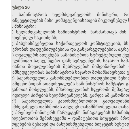
მუხლი 20
1. სამინისტროს ხელმძღვანელობს მინისტრი, რ
გადაწყვეტილებას მისი კომპეტენციისათვის მიკუთვნებულ 
2. მინისტრი:
ა) ხელმძღვანელობს სამინისტროს, წარმართავს მის
მიკუთვნებულ საკითხებს;
ბ) პასუხისმგებელია საქართველოს კონსტიტუციის, ს
მთავრობის დადგენილებებისა და განკარგულებების, აგრე
გ) თვალყურს ადევნებს სამინისტროს სტრუქტურული ქვ
სახელმწიფო საქვეუწყებო დაწესებულებების, საჯარო ს
თავიანთი მოვალეობების შესრულების მიმდინარეობას
ზედამხედველობას სამინისტროს საჯარო მოსამსახურეთა გ
დ) საქართველოს კანონმდებლობით დადგენილი წესით,
თანამდებობიდან ათავისუფლებს სამინისტროს საშტატო 
ორგანოთა მოხელეებს, მმართველობის სფეროში შემავალ
იურიდიული პირების ხელმძღვანელებს, გარდა ამ კანონით
​1
დ
) საქართველოს კანონმდებლობით გათვალისწი
ხელმძღვანელს თანხმობას აძლევს თანამშრომელთა თანამ
ე) პრემიერ-მინისტრს წარუდგენს წინადადებას სამინი
აუცილებლობის შემთხვევაში – დამატებითი ბიუჯეტის პრო
გამოყენების შესახებ და პასუხისმგებელია ბიუჯეტის ზუსტ