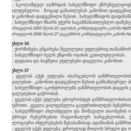
3. სკოლამდელ
აღზრდას
სახელმწიფო
უზრუნველყოფ
სავალდებულოა
.
ზოგად
განათლებას
კანონით
დადგენი
აქვთ
კანონით
დადგენილი
წესით
,
სახელმწიფოს
დაფინან
4.
სახელმწიფო
მხარს
უჭერს
საგანმანათლებლო
დაწეს
საქართველოს 2003 წლის 23 ივლისის კონსტიტუციური კანონი №2597-ს
საქართველოს 2006 წლის 27 დეკემბრის კონსტიტუციური კანონი №4135
მუხლი 36
1.
ქორწინება
ემყარება
მეუღლეთა
უფლებრივ
თანასწორ
2.
სახელმწიფო
ხელს
უწყობს
ოჯახის
კეთილდღეობას
.
3.
დედათა
და
ბავშვთა
უფლებები
დაცულია
კანონით
.
მუხლი 37
1.
ყველას
აქვს
უფლება
ისარგებლოს
ჯანმრთელობი
საშუალებით
.
კანონით
დადგენილი
წესით
განსაზღვრულ
პ
2.
სახელმწიფო
აკონტროლებს
ჯანმრთელობის
დაცვის
საშუალებებით
ვაჭრობას
.
3.
ყველას
აქვს
უფლება
ცხოვრობდეს
ჯანმრთელობისათ
გარემოთი
.
ყველა
ვალდებულია
გაუფრთხილდეს
ბუნებრი
4. სახელმწიფო ახლანდელი და მომავალი თაობების ი
ბუნებრივი რესურსებით რაციონალურ სარგებლობას, ქ
ეკოლოგიური ინტერესების შესაბამისად ადამიანის ჯანმ
5. ყველას აქვს უფლება, დროულად მიიღოს სრული და ო