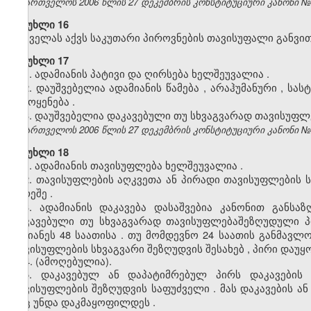
საქართველოს 2006 წლის 27 დეკემბრის კონსტიტუციური კანონი №4137
მუხლი 16
ყველას
აქვს
საკუთარი
პიროვნების
თავისუფალი
განვი
მუხლი 17
1.
ადამიანის
პატივი
და
ღირსება
ხელშეუვალია
.
2.
დაუშვებელია
ადამიანის
წამება
,
არაჰუმანური
,
სასტ
გამოყენება
.
3.
დაუშვებელია
დაკავებული
თუ
სხვაგვარად
თავისუფლ
საქართველოს 2006 წლის 27 დეკემბრის კონსტიტუციური კანონი №4137
მუხლი 18
1.
ადამიანის
თავისუფლება
ხელშეუვალია
.
2.
თავისუფლების
აღკვეთა
ან
პირადი
თავისუფლების
გარეშე
.
3.
ადამიანის
დაკავება
დასაშვებია
კანონით
განსა
დაკავებული
თუ
სხვაგვარად
თავისუფლებაშეზღუდული
უგვიანეს
48
საათისა
.
თუ
მომდევნო
24
საათის
განმავლო
თავისუფლების
სხვაგვარი
შეზღუდვის
შესახებ
,
პირი
დაუყ
4. (ამოღებულია).
5.
დაკავებულ
ან
დაპატიმრებულ
პირს
დაკავების
თავისუფლების
შეზღუდვის
საფუძველი
.
მას
დაკავების
ან
რაც
უნდა
დაკმაყოფილდეს
.