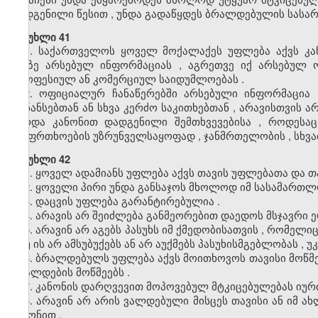
დადგენილი
წესით
,
უნდა
გადაწყდეს
ბრალდებულის
სასა
მუხლი 41
1.
საქართველოს
ყოველ
მოქალაქეს
უფლება
აქვს
კა
მასზე
არსებულ
ინფორმაციას
,
აგრეთვე
იქ
არსებულ
პროფესიულ
ან
კომერციულ
საიდუმლოებას
.
2.
ოფიციალურ
ჩანაწერებში
არსებული
ინფორმაცია
ფინანსებთან
ან
სხვა
კერძო
საკითხებთან
,
არავისთვის
ა
გარდა
კანონით
დადგენილი
შემთხვევებისა
,
როდესაც
უსაფრთხოების
უზრუნველსაყოფად
,
ჯანმრთელობის
,
სხვ
მუხლი 42
1.
ყოველ
ადამიანს
უფლება
აქვს
თავის
უფლებათა
და
თ
2.
ყოველი
პირი
უნდა
განსაჯოს
მხოლოდ
იმ
სასამართლ
3.
დაცვის
უფლება
გარანტირებულია
.
4.
არავის
არ
შეიძლება
განმეორებით
დაედოს
მსჯავრი
ე
5.
არავინ
არ
აგებს
პასუხს
იმ
ქმედობისათვის
,
რომელი
,
თუ
ის
არ
ამსუბუქებს
ან
არ
აუქმებს
პასუხისმგებლობას
,
უ
6.
ბრალდებულს
უფლება
აქვს
მოითხოვოს
თავისი
მოწმ
ბრალდების
მოწმეებს
.
7.
კანონის
დარღვევით
მოპოვებულ
მტკიცებულებას
იურ
8.
არავინ
არ
არის
ვალდებული
მისცეს
თავისი
ან
იმ
ახ
კანონით
.