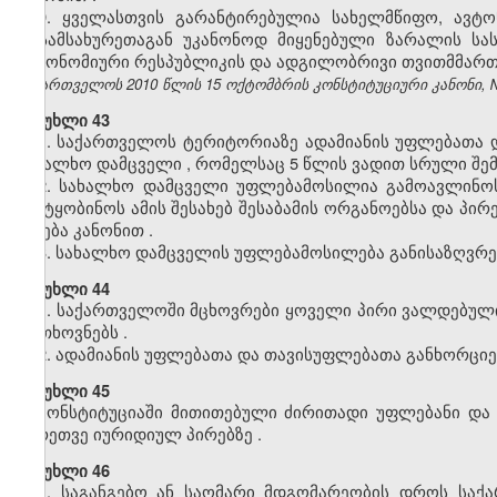
9. ყველასთვის გარანტირებულია სახელმწიფო, ავტ
მოსამსახურეთაგან უკანონოდ მიყენებული ზარალის სა
ავტონომიური რესპუბლიკის და ადგილობრივი თვითმმართ
საქართველოს 2010 წლის 15 ოქტომბრის კონსტიტუციური კანონი, №371
მუხლი 43
1.
საქართველოს
ტერიტორიაზე
ადამიანის
უფლებათა
სახალხო
დამცველი
,
რომელსაც
5
წლის
ვადით
სრული
შე
2.
სახალხო
დამცველი
უფლებამოსილია
გამოავლინო
შეატყობინოს
ამის
შესახებ
შესაბამის
ორგანოებსა
და
პირ
ისჯება
კანონით
.
3.
სახალხო
დამცველის
უფლებამოსილება
განისაზღვრე
მუხლი 44
1.
საქართველოში
მცხოვრები
ყოველი
პირი
ვალდებულ
მოთხოვნებს
.
2.
ადამიანის
უფლებათა
და
თავისუფლებათა
განხორცი
მუხლი 45
კონსტიტუციაში
მითითებული
ძირითადი
უფლებანი
და
აგრეთვე
იურიდიულ
პირებზე
.
მუხლი 46
1.
საგანგებო
ან
საომარი
მდგომარეობის
დროს
საქ