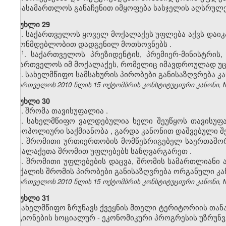
ან
სასამართლოს
განაჩენით
იმყოფება
სასჯელის
აღსრულე
მუხლი 29
1.
საქართველოს
ყოველ
მოქალაქეს
უფლება
აქვს
დაიკ
კანონმდებლობით
დადგენილ
მოთხოვნებს
.
​1
1
.
საქართველოს პრეზიდენტის, პრემიერ-მინისტრის
საქართველოს იმ მოქალაქეს, რომელიც იმავდროულად უცხ
2.
სახელმწიფო
სამსახურის
პირობები
განისაზღვრება
კ
საქართველოს 2010 წლის 15 ოქტომბრის კონსტიტუციური კანონი, №371
მუხლი 30
1.
შრომა
თავისუფალია
.
2.
სახელმწიფო
ვალდებულია
ხელი
შეუწყოს
თავისუფ
მონოპოლიური
საქმიანობა
,
გარდა
კანონით
დაშვებული
შ
3.
შრომითი
ურთიერთობის
მომწესრიგებელ
საერთაშო
მოქალაქეთა
შრომით
უფლებებს
საზღვარგარეთ
.
4. შრომითი უფლებების დაცვა, შრომის სამართლიანი 
და ქალის შრომის პირობები განისაზღვრება ორგანული კა
საქართველოს 2010 წლის 15 ოქტომბრის კონსტიტუციური კანონი, №371
მუხლი 31
სახელმწიფო
ზრუნავს
ქვეყნის
მთელი
ტერიტორიის
თან
რეგიონების
სოციალურ
-
ეკონომიკური
პროგრესის
უზრუნ