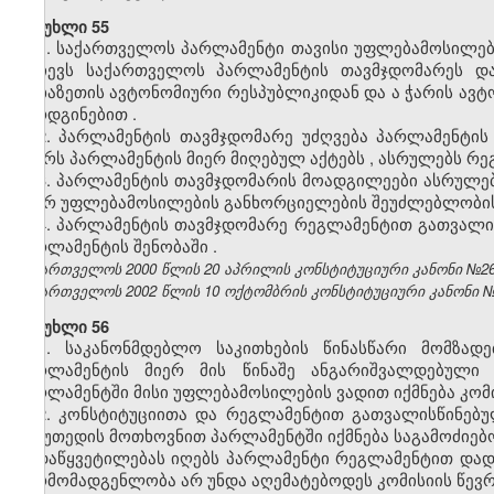
მუხლი 55
1.
საქართველოს
პარლამენტი
თავისი
უფლებამოსილებ
ირჩევს
საქართველოს
პარლამენტის
თავმჯდომარეს
დ
აფხაზეთის
ავტონომიური
რესპუბლიკიდან
და
ა
ჭარის
ავტ
წარდგინებით
.
2.
პარლამენტის
თავმჯდომარე
უძღვება
პარლამენტის
აწერს
პარლამენტის
მიერ
მიღებულ
აქტებს
,
ასრულებს
რე
3.
პარლამენტის
თავმჯდომარის
მოადგილეები
ასრულე
მიერ
უფლებამოსილების
განხორციელების
შეუძლებლობი
4.
პარლამენტის
თავმჯდომარე
რეგლამენტით
გათვალი
პარლამენტის
შენობაში
.
საქართველოს 2000 წლის 20 აპრილის კონსტიტუციური კანონი №260-სს
საქართველოს 2002 წლის 10 ოქტომბრის კონსტიტუციური კანონი №1
მუხლი 56
1.
საკანონმდებლო
საკითხების
წინასწარი
მომზადე
პარლამენტის
მიერ
მის
წინაშე
ანგარიშვალდებული
პარლამენტში
მისი
უფლებამოსილების
ვადით
იქმნება
კომ
2. კონსტიტუციითა და რეგლამენტით გათვალისწინებუ
მეხუთედის მოთხოვნით პარლამენტში იქმნება საგამოძიებო 
გადაწყვეტილებას იღებს პარლამენტი რეგლამენტით დად
წარმომადგენლობა არ უნდა აღემატებოდეს კომისიის წევ