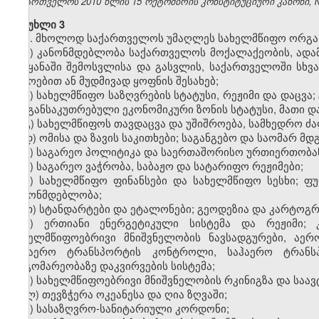
საქართველოს 2010 წლის 15 ოქტომბრის კონსტიტუციური კანონი, №371
მუხლი 3
1. მხოლოდ საქართველოს უმაღლეს სახელმწიფო ორგან
ა) კანონმდებლობა საქართველოს მოქალაქეობის, ადამ
ქვეყანაში შემოსვლისა და გასვლის, საქართველოში სხ
დროებით ან მუდმივად ყოფნის შესახებ;
ბ) სახელმწიფო საზღვრების სტატუსი, რეჟიმი და დაცვა
და განსაკუთრებული ეკონომიკური ზონის სტატუსი, მათი და
გ) სახელმწიფოს თავდაცვა და უშიშროება, სამხედრო ძ
დ) ომისა და ზავის საკითხები; საგანგებო და საომარ 
ე) საგარეო პოლიტიკა და საერთაშორისო ურთიერთობა
ვ) საგარეო ვაჭრობა, საბაჟო და სატარიფო რეჟიმები;
ზ) სახელმწიფო ფინანსები და სახელმწიფო სესხი; ფ
კანონმდებლობა;
თ) სტანდარტები და ეტალონები; გეოდეზია და კარტოგრ
ი) ერთიანი ენერგეტიკული სისტემა და რეჟიმი; 
სახელმწიფოებრივი მნიშვნელობის ნავსადგურები, აე
საჰაერო ტრანსპორტის კონტროლი, საჰაერო ტრანსპ
მდგომარეობაზე დაკვირვების სისტემა;
კ) სახელმწიფოებრივი მნიშვნელობის რკინიგზა და საა
ლ) თევზჭერა ოკეანესა და ღია ზღვაში;
მ) სასაზღვრო-სანიტარიული კორდონი;