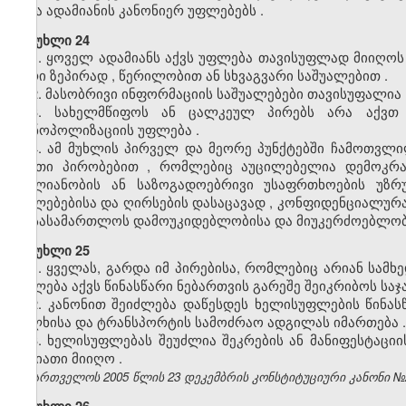
სხვა
ადამიანის
კანონიერ
უფლებებს
.
მუხლი 24
1.
ყოველ
ადამიანს
აქვს
უფლება
თავისუფლად
მიიღოს
აზრი
ზეპირად
,
წერილობით
ან
სხვაგვარი
საშუალებით
.
2.
მასობრივი
ინფორმაციის
საშუალებები
თავისუფალია
3.
სახელმწიფოს
ან
ცალკეულ
პირებს
არა
აქვთ
მონოპოლიზაციის
უფლება
.
4.
ამ
მუხლის
პირველ
და
მეორე
პუნქტებში
ჩამოთვლ
ისეთი
პირობებით
,
რომლებიც
აუცილებელია
დემოკრ
მთლიანობის
ან
საზოგადოებრივი
უსაფრთხოების
უზრ
უფლებებისა
და
ღირსების
დასაცავად
,
კონფიდენციალურ
ან
სასამართლოს
დამოუკიდებლობისა
და
მიუკერძოებლო
მუხლი 25
1. ყველას, გარდა იმ პირებისა, რომლებიც არიან სამხ
უფლება აქვს წინასწარი ნებართვის გარეშე შეიკრიბოს სა
2.
კანონით
შეიძლება
დაწესდეს
ხელისუფლების
წინას
ხალხისა
და
ტრანსპორტის
სამოძრაო
ადგილას
იმართება
.
3.
ხელისუფლებას
შეუძლია
შეკრების
ან
მანიფესტაციი
ხასიათი
მიიღო
.
საქართველოს 2005 წლის 23 დეკემბრის კონსტიტუციური კანონი №2494