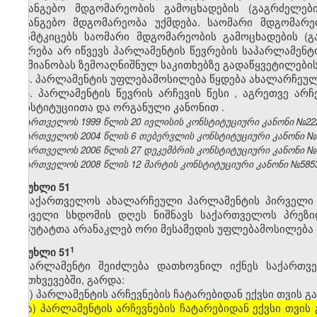
საგანგებო მდგომარეობის გამოცხადების (გაგრძელები
საგანგებო მდგომარეობა უქმდება. საომარი მდგომარე
დაამტკიცებს საომარი მდგომარეობის გამოცხადების (გ
შეკრება არ იწვევს პარლამენტის წევრების საპარლამენტ
საქმიანობას ზემოაღნიშნულ საკითხებზე გადაწყვეტილების
4.
პარლამენტის
უფლებამოსილება
წყდება
ახალარჩეუ
5.
პარლამენტის
წევრის
არჩევის
წესი
,
აგრეთვე
არჩ
კონსტიტუციითა
და
ორგანული
კანონით
.
საქართველოს 1999 წლის 20 ივლისის კონსტიტუციური კანონი №2221-სს
საქართველოს 2004 წლის 6 თებერვლის კონსტიტუციური კანონი №3272
საქართველოს 2006 წლის 27 დეკემბრის კონსტიტუციური კანონი №4133
საქართველოს 2008 წლის 12 მარტის კონსტიტუციური კანონი №5853-სს
მუხლი 51
საქართველოს
ახალარჩეული
პარლამენტის
პირველი
პირველი
სხდომის
დღეს
ნიშნავს
საქართველოს
პრეზი
დეპუტატთა
არანაკლებ
ორი
მესამედის
უფლებამოსილება
​1
მუხლი 51
პარლამენტი შეიძლება დათხოვნილ იქნეს საქართვ
შემთხვევებში, გარდა:
ა) პარლამენტის არჩევნების ჩატარებიდან ექვსი თვის გ
[ა) პარლამენტის არჩევნების ჩატარებიდან ექვსი თვის