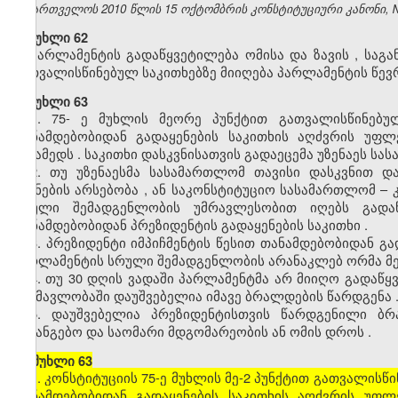
საქართველოს 2010 წლის 15 ოქტომბრის კონსტიტუციური კანონი, №371
მუხლი 62
პარლამენტის
გადაწყვეტილება
ომისა
და
ზავის
,
საგა
გათვალისწინებულ
საკითხებზე
მიიღება
პარლამენტის
წევ
მუხლი 63
1. 75-
ე
მუხლის
მეორე
პუნქტით
გათვალისწინებუ
თანამდებობიდან
გადაყენების
საკითხის
აღძვრის
უფლ
მესამედს
.
საკითხი
დასკვნისათვის
გადაეცემა
უზენაეს
სას
2.
თუ
უზენაესმა
სასამართლომ
თავისი
დასკვნით
დ
ნიშნების
არსებობა
,
ან
საკონსტიტუციო
სასამართლომ
–
სრული
შემადგენლობის
უმრავლესობით
იღებს
გადა
თანამდებობიდან
პრეზიდენტის
გადაყენების
საკითხი
.
3.
პრეზიდენტი
იმპიჩმენტის
წესით
თანამდებობიდან
გა
პარლამენტის
სრული
შემადგენლობის
არანაკლებ
ორმა
მ
4.
თუ
30
დღის
ვადაში
პარლამენტმა
არ
მიიღო
გადაწყ
განმავლობაში
დაუშვებელია
იმავე
ბრალდების
წარდგენა
5.
დაუშვებელია
პრეზიდენტისთვის
წარდგენილი
ბრ
საგანგებო
და
საომარი
მდგომარეობის
ან
ომის
დროს
.
[
მუხლი 63
1. კონსტიტუციის 75-ე მუხლის მე-2 პუნქტით გათვალის
თანამდებობიდან გადაყენების საკითხის აღძვრის უფ