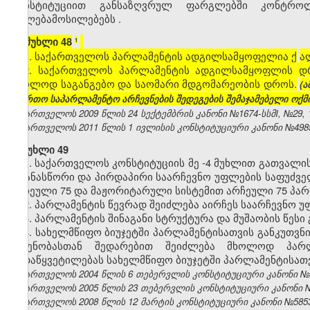
კონსტიტუციით
განსაზღვრულ
ფარგლებში
კონტრო
უფლებამოსილებებს
.
[
მუხლი 48
1
1. საქართველოს პარლამენტის ადგილსამყოფელია ქ
ა
2. საქართველოს პარლამენტის ადგილსამყოფლის დრო
მხოლოდ საგანგებო და საომარი მდგომარეობის დროს.
(
საერთო საპარლამენტო არჩევნების შედეგების შემაჯამებელი ოქმი
საქართველოს 2009 წლის 24 სექტემბრის კანონი №1674-სსმI, №29, 12
საქართველოს 2011 წლის 1 ივლისის კონსტიტუციური კანონი №4985 -
მუხლი 49
1. საქართველოს
კონსტიტუციის
მე
-4
მუხლით
გათვალი
,
თანასწორი
და
პირდაპირი
საარჩევნო
უფლების საფუძვე
არჩეული
75
და
მაჟორიტარული
სისტემით
არჩეული
75
პარ
2.
პარლამენტის
წევრად
შეიძლება
აირჩეს
საარჩევნო
უ
3.
პარლამენტის
შინაგანი
სტრუქტურა
და
მუშაობის
წესი
4. სახელმწიფო ბიუჯეტში პარლამენტისათვის განკუთვნი
ოდენობასთან შედარებით შეიძლება მხოლოდ პარლ
გადაწყვეტილებას სახელმწიფო ბიუჯეტში პარლამენტისათვ
საქართველოს 2004 წლის 6 თებერვლის კონსტიტუციური კანონი №3272
საქართველოს 2005 წლის 23 თებერვლის კონსტიტუციური კანონი №101
საქართველოს 2008 წლის 12 მარტის კონსტიტუციური კანონი №5853-სს