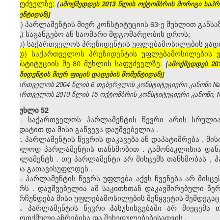
საფუძველზე;
(
ამოქმედდეს 2013 წლის ოქტომბრის მორიგი საპრ
მომენტიდან)]
ბ) პარლამენტის მიერ კონსტიტუციის 63-ე მუხლით გან
გ) საგანგებო ან საომარი მდგომარეობის დროს;
დ) საქართველოს პრეზიდენტის უფლებამოსილების ვადი
[დ) საქართველოს პრეზიდენტის უფლებამოსილების 
კონსტიტუციის მე-80 მუხლის საფუძველზე.
(
ამოქმედდეს 20
პრეზიდენტის მიერ ფიცის დადების მომენტიდან)]
საქართველოს 2004 წლის 6 თებერვლის კონსტიტუციური კანონი №3272
საქართველოს 2010 წლის 15 ოქტომბრის კონსტიტუციური კანონი, №371
მუხლი 52
1.
საქართველოს
პარლამენტის
წევრი
არის
სრული
მანდატით
და
მისი
გაწვევა
დაუშვებელია
.
2.
პარლამენტის
წევრის
დაკავება
ან
დაპატიმრება
,
მის
მხოლოდ
პარლამენტის
თანხმობით
.
გამონაკლისია
დან
პარლამენტს
.
თუ
პარლამენტი
არ
მისცემს
თანხმობას
,
პ
უნდა
გათავისუფლდეს
.
3.
პარლამენტის
წევრს
უფლება
აქვს
ჩვენება
არ
მისცე
წევრს
.
დაუშვებელია
ამ
საკითხთან
დაკავშირებული
წე
უნარჩუნდება
მისი
უფლებამოსილების
შეწყვეტის
შემდეგაც
4.
პარლამენტის
წევრი
პასუხისგებაში
არ
მიეცემა
თ
გამოთქმული
აზრებისა
და
შეხედულებებისათვის
.