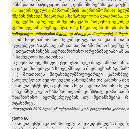
შეთანხმებათა
რატიფიცირებას
,
დენონსირებასა
და
გაუქმე
​1
[1
. საქართველოს პარლამენტს საერთაშორისო ხელშე
გაუქმების შესახებ მიმართავს საქართველოს მთავრობა, ხო
შემთხვევებში, აგრეთვე იმ შემთხვევაში, როდესაც ხელშე
– საქართველოს პრეზიდენტი, რაც საჭიროებს პრემიერ-მ
საპრეზიდენტო არჩევნების შედეგად არჩეული პრეზიდენტის მიერ 
2.
იმ
საერთაშორისო
ხელშეკრულებათა
და
შეთანხ
სავალდებულოა
აგრეთვე
ისეთი
საერთაშორისო
ხელშეკრ
ა
)
ითვალისწინებს
საერთაშორისო
ორგანიზაციაში
ან
ს
ბ
)
სამხედრო
ხასიათისაა
;
გ
)
ეხება
სახელმწიფოს
ტერიტორიულ
მთლიანობას
ან
ს
დ
)
დაკავშირებულია
სახელმწიფოს
მიერ
სესხის
აღებას
ე
)
მოითხოვს
შიდასახელმწიფოებრივი
კანონმდ
შესასრულებლად
აუცილებელი
კანონებისა
და
კანონის
ძა
3.
პარლამენტს
უნდა
ეცნობოს
სხვა
საერთაშორისო
ხელ
4.
საკონსტიტუციო
სასამართლოში
კონსტიტუციური
სარ
საერთაშორისო
ხელშეკრულების
თუ
შეთანხმების
რ
გამოტანამდე
.
საქართველოს 2010 წლის 15 ოქტომბრის კონსტიტუციური კანონი, №371
მუხლი 66
1.
პარლამენტში
კანონპროექტი
ან
დადგენილება
მიღე