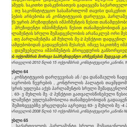
მესამედს. საკითხი დასკვნისათვის გადაეცემა საქართვე
2. თუ საკონსტიტუციო სასამართლომ თავისი დასკვნით
ნიშნების არსებობა ან კონსტიტუციის დარღვევა, პარლამე
კენჭს უყრის პრეზიდენტის იმპიჩმენტის წესით თანამდებობი
3. პრეზიდენტი იმპიჩმენტის წესით თანამდებობიდან გ
პარლამენტის სრული შემადგენლობის არანაკლებ ორი მეს
4. თუ პარლამენტმა ამ მუხლის მე-2 პუნქტით დადგენილ
თანამდებობიდან გადაყენების შესახებ, იმავე საკითხზე ი
5. დაუშვებელია იმპიჩმენტის პროცედურის განხორციე
წლის ოქტომბრის მორიგი საპრეზიდენტო არჩევნების შედეგად არჩ
საქართველოს 2010 წლის 15 ოქტომბრის კონსტიტუციური კანონი, №371
მუხლი 64
1. კონსტიტუციის
დარღვევისას
ან
/
და
დანაშაულის
ჩადე
,
მთავრობის
წევრების
,
კონტროლის
პალატის
თავმჯდომ
აღძვრის
უფლება
აქვს
პარლამენტის
სრული
შემადგენლობ
2. 63-
ე
მუხლის
მე
-2
პუნქტით
გათვალისწინებული
წესი
პარლამენტი
უფლებამოსილია
თანამდებობიდან
გადააყე
.
ამ
შემთხვევებზე
ვრცელდება
აგრეთვე
63-
ე
მუხლის
მე
-4
საქართველოს 2008 წლის 10 ოქტომბრის კონსტიტუციური კანონი №344-
მუხლი 65
1.
საქართველოს
პარლამენტი
სრული
შემადგენლობ