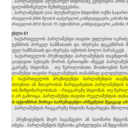
3. პარლამენტის პლენარულ სხდომაზე კენჭისყრა არის ღ
გათვალისწინებული შემთხვევებისა.
4. პარლამენტის ღია პლენარული სხდომის ოქმი საჯარო
საქართველოს 2004 წლის 6 თებერვლის კონსტიტუციური კანონი №3272
საქართველოს 2010 წლის 15 ოქტომბრის კონსტიტუციური კანონი, №371
მუხლი 61
1.
საქართველოს
პარლამენტი
თავისი
უფლებით
იკრიბ
სექტემბრის
პირველ
სამშაბათს
და
იხურება
დეკემბრის
მ
პირველ
სამშაბათს
და
იხურება
ივნისის
ბოლო
პარასკევს
.
2.
საქართველოს
პრეზიდენტი
პარლამენტის
თავმჯდომ
ინიციატივით
სესიებს
შორის
პერიოდში
იწვევს
პარლამენ
რიგგარეშე
სხდომას
.
თუ
წერილობითი
მოთხოვნის
წა
პარლამენტი
თავისი
რეგლამენტის
თანახმად
ვალდებული
[2. საქართველოს პრეზიდენტი პარლამენტის თავმ
მოთხოვნით ან მთავრობის წარდგინებით პარლამენტის ს
სესიის მიმდინარეობისას – რიგგარეშე სხდომას. თუ წერი
აქტი არ გამოიცა, პარლამენტი თავისი რეგლამენტის თანა
წლის ოქტომბრის მორიგი საპრეზიდენტო არჩევნების შედეგად არჩ
3.
პარლამენტის
რიგგარეშე
სხდომა
ჩატარდება
მხოლო
.
4.
პრეზიდენტის
მიერ
საგანგებო
ან
საომარი
მდგომ
იკრიბება
.
პარლამენტის
მუშაობა
გრძელდება
ამ
მდგომარ