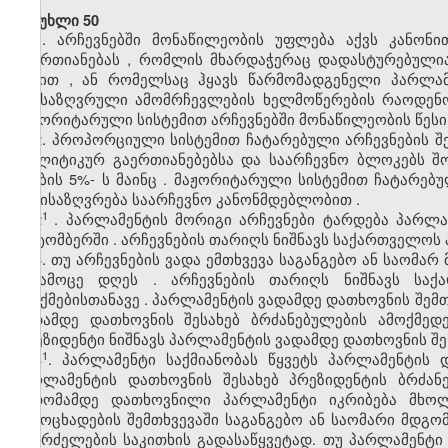
მუხლი 50
1. არჩევნებში
მონაწილეობის
უფლება
აქვს
კანონი
გაერთიანებას
,
რომლის
მხარდაჭერაც
დადასტურებული
წესით
,
ან
რომელსაც
ჰყავს
წარმომადგენელი
პარლამ
განსაზღვრული
ამომრჩევლების
ხელმოწერების
რაოდენ
მაჟორიტარული
სისტემით
არჩევნებში
მონაწილეობის
წესი
2. პროპორციული
სისტემით
ჩატარებული
არჩევნების
შ
პოლიტიკურ
გაერთიანებებსა
და
საარჩევნო
ბლოკებს
შ
ხმების
5%-
ს
მაინც
.
მაჟორიტარული
სისტემით
ჩატარებ
განისაზღვრება
საარჩევნო
კანონმდებლობით
.
1
2
.
პარლამენტის
მორიგი
არჩევნები
ტარდება
პარლა
ოქტომბერში
.
არჩევნების
თარიღს
ნიშნავს
საქართველოს
3. თუ
არჩევნების
ვადა
ემთხვევა
საგანგებო
ან
საომარ
მესამოცე
დღეს
.
არჩევნების
თარიღს
ნიშნავს
საქ
გაუქმებისთანავე
.
პარლამენტის
ვადამდე
დათხოვნის
შემთ
ვადამდე
დათხოვნის
შესახებ
ბრძანებულების
ამოქმედ
პრეზიდენტი
ნიშნავს
პარლამენტის
ვადამდე
დათხოვნის
შე
​1
3
. პარლამენტი საქმიანობას წყვეტს პარლამენტის 
პარლამენტის დათხოვნის შესახებ პრეზიდენტის ბრძა
სხდომამდე დათხოვნილი პარლამენტი იკრიბება მხოლ
გამოცხადების შემთხვევაში საგანგებო ან საომარი მდგო
გაგრძელების საკითხის გადასაწყვეტად. თუ პარლამენტი 