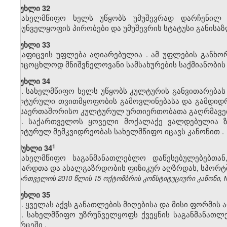
მუხლი 32
სახელმწიფო
ხელს
უწყობს
უმუშევრად
დარჩენილ
უზრუნველყოფის
პირობები
და
უმუშევრის
სტატუსი
განისაზ
მუხლი 33
გაფიცვის
უფლება
აღიარებულია
.
ამ
უფლების
განხო
სასიცოცხლოდ
მნიშვნელოვანი
სამსახურების
საქმიანობის
მუხლი 34
1.
სახელმწიფო
ხელს
უწყობს
კულტურის
განვითარებას
კულტურული
თვითმყოფობის
გამოვლინებასა
და
გამდიდ
და
საერთაშორისო
კულტურულ
ურთიერთობათა
გაღრმავე
2.
საქართველოს
ყოველი
მოქალაქე
ვალდებულია
კულტურულ
მემკვიდრეობას
სახელმწიფო
იცავს
კანონით
.
​1
მუხლი 34
სახელმწიფო საგანმანათლებლო დაწესებულებებთა
მოზარდთა და ახალგაზრდობის ფიზიკურ აღზრდას, სპორტშ
საქართველოს 2010 წლის 15 ოქტომბრის კონსტიტუციური კანონი, №371
მუხლი 35
1.
ყველას
აქვს
განათლების
მიღებისა
და
მისი
ფორმის
ა
2. სახელმწიფო
უზრუნველყოფს
ქვეყნის
საგანმანათ
სივრცეში
.