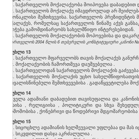
1.
საქართველოს
მოქალაქეობა
მოიპოვება
დაბადებით
2. საქართველოს მოქალაქე იმავდროულად არ შეიძლება
გამონაკლისი შემთხვევისა. საქართველოს პრეზიდენტის 
მოქალაქეს, რომელსაც საქართველოს წინაშე აქვს განს
მინიჭება გამომდინარეობს სახელმწიფო ინტერესებიდან.
3.
საქართველოს
მოქალაქეობის
მოპოვებისა
და
დაკარგ
საქართველოს 2004 წლის 6 თებერვლის კონსტიტუციური კანონი №3272
მუხლი 13
1.
საქართველო
მფარველობს
თავის
მოქალაქეს
განურ
2.
მოქალაქეობის
ჩამორთმევა
დაუშვებელია
.
3.
საქართველოდან
საქართველოს
მოქალაქის
გაძევება
4.
საქართველოს
მოქალაქის
უცხო
სახელმწიფოსათვი
გათვალისწინებული
შემთხვევებისა
.
გადაწყვეტილება
მოქ
მუხლი 14
ყველა
ადამიანი
დაბადებით
თავისუფალია
და
კანონი
სქესისა
,
რელიგიისა
,
პოლიტიკური
და
სხვა
შეხედულ
წარმოშობისა
,
ქონებრივი
და
წოდებრივი
მდგომარეობისა
მუხლი 15
1.
სიცოცხლე
ადამიანის
ხელშეუვალი
უფლებაა
და
მას
ი
2.
სიკვდილით
დასჯა
აკრძალულია
.