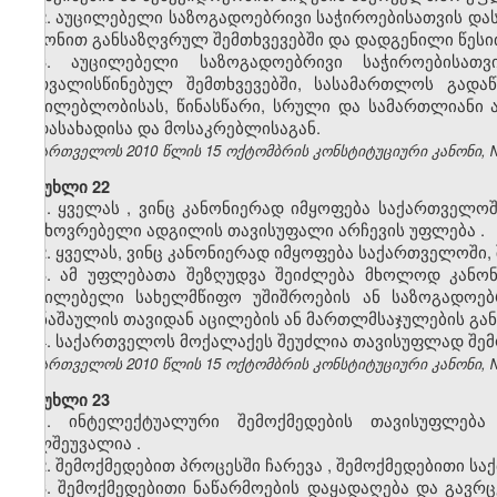
2. აუცილებელი საზოგადოებრივი საჭიროებისათვის დას
კანონით განსაზღვრულ შემთხვევებში და დადგენილი წესი
3. აუცილებელი საზოგადოებრივი საჭიროებისათვ
გათვალისწინებულ შემთხვევებში, სასამართლოს გად
აუცილებლობისას, წინასწარი, სრული და სამართლიანი ა
გადასახადისა და მოსაკრებლისაგან.
საქართველოს 2010 წლის 15 ოქტომბრის კონსტიტუციური კანონი, №371
მუხლი 22
1.
ყველას
,
ვინც
კანონიერად
იმყოფება
საქართველოშ
საცხოვრებელი
ადგილის
თავისუფალი
არჩევის
უფლება
.
2. ყველას, ვინც კანონიერად იმყოფება საქართველოში
3.
ამ
უფლებათა
შეზღუდვა
შეიძლება
მხოლოდ
კანო
აუცილებელი
სახელმწიფო
უშიშროების
ან
საზოგადოებ
დანაშაულის
თავიდან
აცილების
ან
მართლმსაჯულების
გა
4. საქართველოს მოქალაქეს შეუძლია თავისუფლად შე
საქართველოს 2010 წლის 15 ოქტომბრის კონსტიტუციური კანონი, №371
მუხლი 23
1.
ინტელექტუალური
შემოქმედების
თავისუფლება
ხელშეუვალია
.
2.
შემოქმედებით
პროცესში
ჩარევა
,
შემოქმედებითი
საქ
3.
შემოქმედებითი
ნაწარმოების
დაყადაღება
და
გავრც