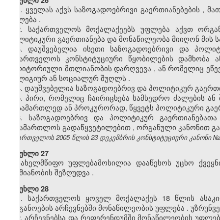
მუხლი 26
1.
ყველას
აქვს
საზოგადოებრივი
გაერთიანებების
,
მა
უფლება
.
2.
საქართველოს
მოქალაქეებს
უფლება
აქვთ
ორგა
პოლიტიკური
გაერთიანება
და
მონაწილეობა
მიიღონ
მის
ს
3.
დაუშვებელია
ისეთი
საზოგადოებრივი
და
პოლიტ
საქართველოს
კონსტიტუციური
წყობილების
დამხობა
ა
ტერიტორიული
მთლიანობის
დარღვევა
,
ან
რომელიც
ეწე
რელიგიურ
ან
სოციალურ
შუღლს
.
4.
დაუშვებელია
საზოგადოებრივ
და
პოლიტიკურ
გაერთ
5. პირი, რომელიც ჩაირიცხება სამხედრო ძალების ან 
მოსამართლედ ან პროკურორად, წყვეტს პოლიტიკური გაერ
6.
საზოგადოებრივ
და
პოლიტიკურ
გაერთიანებათა
სასამართლოს
გადაწყვეტილებით
,
ორგანული
კანონით
გ
საქართველოს 2005 წლის 23 დეკემბრის კონსტიტუციური კანონი №2494
მუხლი 27
სახელმწიფო
უფლებამოსილია
დააწესოს
უცხო
ქვეყნ
საქმიანობის
შეზღუდვა
.
მუხლი 28
1.
საქართველოს
ყოველ
მოქალაქეს
18
წლის
ასაკ
ორგანოების
არჩევნებში
მონაწილეობის
უფლება
.
უზრუნვ
2.
არჩევნებსა
და
რეფერენდუმში
მონაწილეობის
უფლებ