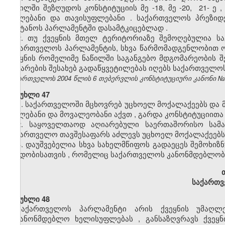
ნაწილში
შეზღუდოს
კონსტიტუციის
მე
-18,
მე
-20, 21-
ე
,
უფლებანი
და
თავისუფლებანი
.
საქართველოს
პრეზიდ
შეიტანოს
პარლამენტში
დასამტკიცებლად
.
2. თუ ქვეყნის მთელ ტერიტორიაზე შემოღებულია სა
საქართველოს პარლამენტის, სხვა წარმომადგენლობით ორ
ქვეყნის რომელიმე ნაწილში საგანგებო მდგომარეობის შე
ჩატარების შესახებ გადაწყვეტილებას იღებს საქართველო
საქართველოს 2004 წლის 6 თებერვლის კონსტიტუციური კანონი №3272
მუხლი 47
1.
საქართველოში
მცხოვრებ
უცხოელ
მოქალაქეებს
და
უფლებანი
და
მოვალეობანი
აქვთ
,
გარდა
კონსტიტუციითა
2.
საყოველთაოდ
აღიარებული
საერთაშორისო
სამ
საქართველო
თავშესაფარს
აძლევს
უცხოელ
მოქალაქეებს
3.
დაუშვებელია
სხვა
სახელმწიფოს
გადაეცეს
შემოხიზ
ქმედობისათვის
,
რომელიც
საქართველოს
კანონმდებლო
საქართვ
მუხლი 48
საქართველოს
პარლამენტი
არის
ქვეყნის
უმაღლ
საკანონმდებლო
ხელისუფლებას
,
განსაზღვრავს
ქვეყნ