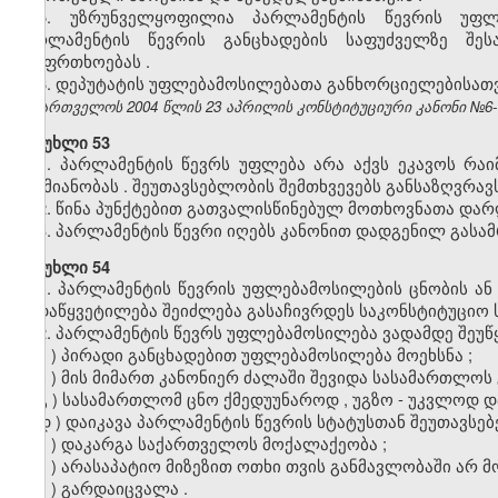
5.
უზრუნველყოფილია
პარლამენტის
წევრის
უფლ
პარლამენტის
წევრის
განცხადების
საფუძველზე
შეს
უსაფრთხოებას
.
6.
დეპუტატის
უფლებამოსილებათა
განხორციელებისათ
საქართველოს 2004 წლის 23 აპრილის კონსტიტუციური კანონი №6-სსმI
მუხლი 53
1.
პარლამენტის
წევრს
უფლება
არა
აქვს
ეკავოს
რაი
საქმიანობას
.
შეუთავსებლობის
შემთხვევებს
განსაზღვრავ
2.
წინა
პუნქტებით
გათვალისწინებულ
მოთხოვნათა
დარ
3.
პარლამენტის
წევრი
იღებს
კანონით
დადგენილ
გასა
მუხლი 54
1.
პარლამენტის
წევრის
უფლებამოსილების
ცნობის
ან
გადაწყვეტილება
შეიძლება
გასაჩივრდეს
საკონსტიტუციო
2.
პარლამენტის
წევრს
უფლებამოსილება
ვადამდე
შეუწ
ა
)
პირადი
განცხადებით
უფლებამოსილება
მოეხსნა
;
ბ
)
მის
მიმართ
კანონიერ
ძალაში
შევიდა
სასამართლოს
გ
)
სასამართლომ
ცნო
ქმედუუნაროდ
,
უგზო
-
უკვლოდ
დ
დ
)
დაიკავა
პარლამენტის
წევრის
სტატუსთან
შეუთავსე
ე
)
დაკარგა
საქართველოს
მოქალაქეობა
;
ვ
)
არასაპატიო
მიზეზით
ოთხი
თვის
განმავლობაში
არ
მ
ზ
)
გარდაიცვალა
.