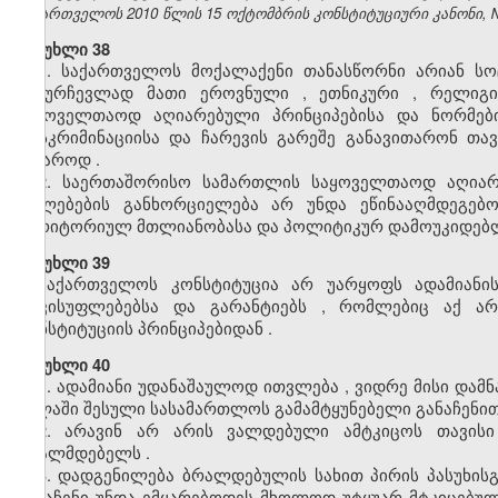
საქართველოს 2010 წლის 15 ოქტომბრის კონსტიტუციური კანონი, №371
მუხლი 38
1.
საქართველოს
მოქალაქენი
თანასწორნი
არიან
სო
განურჩევლად
მათი
ეროვნული
,
ეთნიკური
,
რელიგი
საყოველთაოდ
აღიარებული
პრინციპებისა
და
ნორმებ
დისკრიმინაციისა
და
ჩარევის
გარეშე
განავითარონ
თავ
საჯაროდ
.
2.
საერთაშორისო
სამართლის
საყოველთაოდ
აღია
უფლებების
განხორციელება
არ
უნდა
ეწინააღმდეგებ
ტერიტორიულ
მთლიანობასა
და
პოლიტიკურ
დამოუკიდებ
მუხლი 39
საქართველოს
კონსტიტუცია
არ
უარყოფს
ადამიანი
თავისუფლებებსა
და
გარანტიებს
,
რომლებიც
აქ
ა
კონსტიტუციის
პრინციპებიდან
.
მუხლი 40
1.
ადამიანი
უდანაშაულოდ
ითვლება
,
ვიდრე
მისი
დამნ
ძალაში
შესული
სასამართლოს
გამამტყუნებელი
განაჩენი
2.
არავინ
არ
არის
ვალდებული
ამტკიცოს
თავისი
ბრალმდებელს
.
3.
დადგენილება
ბრალდებულის
სახით
პირის
პასუხის
განაჩენი
უნდა
ემყარებოდეს
მხოლოდ
უტყუარ
მტკიცებულ