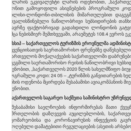
დოლარის ეკვივალენტი ლარის ოდენობით, „საქართვე
კანონით გამოყოფილი ასიგნებების პროგრამული კოდი
თბილისი-ლონდონი-თბილისის მიმართულებით დაგეგმი
გათვალისწინებული ნაწილობრივი სუბსიდირების თანხ
მგზავრზე ფაქტობრივად გადახდილი ლონდონის გატვიკ
თუმცა ნებისმიერ შემთხვევაში, არაუმეტეს 108.4 ევროს
​7
8
) სსიპ – საქართველოს ტურიზმის ეროვნულმა ადმინის
პრევენციისათვის საერთაშორისო ფრენებზე დაწესებული
საქართველოს მოქალაქეების საქართველოში დაბრუნები
დაგეგმილი საერთაშორისო რეისის ნაწილობრივი სუბსიდ
ოდენობით, „საქართველოს 2020 წლის სახელმწიფო ბიუჯე
პროგრამული კოდი: 24 05 – „ტურიზმის განვითარების ხ
თანხის ოდენობა მცირდება შესაბამისი ავიაკომპანიის მ
ოდენობით.
9. საქართველოს საგარეო საქმეთა სამინისტრო უზრუნვ
ა) შესაბამისი საელჩოების ინფორმირებას მათი ქვე
ჯანმრთელობის დაზღვევის აუცილებლობის, საქართვ
მდგომარეობისა და კორონავირუსის ინფექციის გავრ
შემოღებული დამატებითი რეგულაციების (ასეთის არსებობ