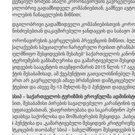
პრევენციულ ზომებს ახალი კორონავირუსის გავრცელება
ადგილობრივ გადამზიდველ კომპანიებთან, გამწევი ავ
მძღოლების ჩანაცვლების მიზნით;
ბ) ადგილობრივი გადამზიდველი კომპანიებისთვის კორო
ღონისძიებებთან დაკავშირებული ჯანდაცვის და საბაჟო პ
გ) კორონავირუსის გავრცელების პრევენციის მიზნით, 
მოქალაქეების სპეციალური ჩარტერული რეისით ტრანსპო
„სახელმწიფო შესყიდვების შესახებ“ საქართველოს კანონი
კრიტერიუმების განსაზღვრისა და გამარტივებული შესყიდვ
შესყიდვების სააგენტოს თავმჯდომარის 2015 წლის 17 აგვ
პუნქტის შესაბამისად, ამ ქვეპუნქტით გათვალისწინებუ
მიმართ არ გავრცელდეს ამავე ბრძანებით დამტკიცებული წ
პუნქტებით და ასევე მე-13 მუხლის მე-3 პუნქტით დადგენ
​2
8
.
სსიპ − საქართველოს ტურიზმის ეროვნულმა ადმინის
მიზნით, შესაბამისი პირების სავალდებულო კარანტინის 
დასუფთავებასთან, უსაფრთხოებასა და საკარანტინო პე
სხვადასხვა საქონლისა და მომსახურების შესყიდვა. „სახ
მე-4 პუნქტისა და „გამარტივებული შესყიდვის კრიტერიუმ
დამტკიცების თაობაზე“ სსიპ − სახელმწიფო შესყიდვების