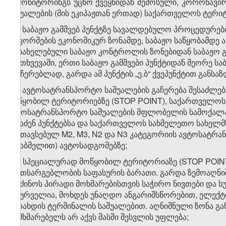
ე) მონიტორინგს უცხო ქვეყნიდან შემოსული, კორონავ
საშუალების (მის ეკიპაჟთან ერთად) საქართველოს ტერი
ე.ა) საბაჟო გამშვებ პუნქტზე სავალდებულო პროცედურე
გაფორმების ეკონომიკურ ზონამდე, საბაჟო საწყობამდე 
დასახელებული საბაჟო კონტროლის ზონებიდან საბაჟო 
შემთხვევაში, ერთი საბაჟო გამშვები პუნქტიდან მეორე ს
გაუჩერებლად, გარდა ამ პუნქტის „ე.ბ“ ქვეპუნქტით განს
ე.ბ) ავტოსატრანსპორტო საშუალების გაჩერება შესაძ
მოწყობილ ტერიტორიებზე (STOP POINT), საქართველოს
ავტოსატრანსპორტო საშუალების მფლობელის სამოქალა
შესაძენ პუნქტებსა და საქართველოს სახმელეთო სახელმწ
განთავსებულ M2, M3, N2 და N3 კატეგორიის ავტოსატრა
მისაბმელით) ავტოსადგომებზე;
ე.გ) სპეციალურად მოწყობილ ტერიტორიაზე (STOP POINT)
გზათსარგებლობის საფასურის ბარათი. გარდა ზემოაღნიშ
შეიძინოს პირადი მოხმარებისთვის საჭირო ნივთები და 
სასურველია, მოხდეს უნაღდო ანგარიშსწორებით, ელექტ
გადახდის ტერმინალის საშუალებით. აღნიშნული ზონა გა
მომხმარებელს არ აქვს მასში შესვლის უფლება;