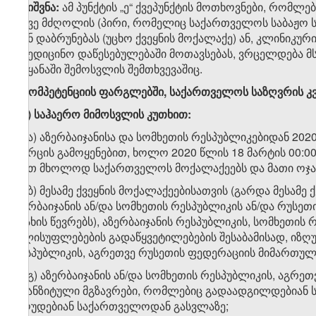
შენიშვნა:
ამ პუნქტის „ე“ ქვეპუნქტის მოთხოვნები, რომლ
ასევე მძღოლის (პირი, რომელიც საქართველოს საბაჟო 
უკან დაბრუნებას (უცხო ქვეყნის მოქალაქე) ან, კლინიკუ
სამედიცინო დაწესებულებაში მოთავსებას, ვრცელდება მ
ქვეყანაში შემოსვლის შემთხვევაშიც.
ვ
)
კომპეტენციის
ფარგლებში
,
საქართველოს
საზღვრის
კ
ვ
.
ა
)
საჰაერო
მიმოსვლის
კუთხით
:
ვ.ა.ა) აზერბაიჯანისა და სომხეთის რესპუბლიკებიდან 2
სივრცის გამოყენებით, ხოლო 2020 წლის 18 მარტის 00:
აქვთ მხოლოდ საქართველოს მოქალაქეებს და მათი ოჯახ
ვ.ა.ბ) მესამე ქვეყნის მოქალაქეებისათვის (გარდა მესამ
აზერბაიჯანის ან/და სომხეთის რესპუბლიკის ან/და რუს
ოჯახის წევრებს), აზერბაიჯანის რესპუბლიკის, სომხეთი
ხელისუფლებების გადაწყვეტილებების შესაბამისად, იზღ
რესპუბლიკის, აგრეთვე რუსეთის ფედერაციის მიმართულ
ვ.ა.გ) აზერბაიჯანის ან/და სომხეთის რესპუბლიკის, აგრ
ტრანზიტული მგზავრები, რომლებიც გადაადგილდებიან ს
იზღუდებიან საქართველოდან გასვლაზე;