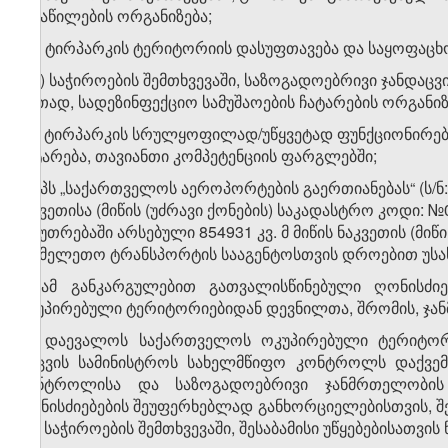
განაწილების ორგანიზება;
ა.გ) ტირპარკის ტერიტორიის დასუფთავება და საყოფაცხო
ა.დ) საჭიროების შემთხვევაში, საზოგადოებრივი ჯანდაცვ
ერთად, სადეზინფექციო სამუშაოების ჩატარების ორგანიზ
ა.ე) ტირპარკის სრულყოფილად/უწყვეტად ფუნქციონირე
გატარება, თავიანთი კომპეტენციის ფარგლებში;
ბ) შპს „საქართველოს აეროპორტების გაერთიანებას“ (ს/ნ: 
ნაკვეთისა (მიწის (უძრავი ქონების) საკადასტრო კოდი: №0
საკუთრებაში არსებული 854931 კვ. მ მიწის ნაკვეთის (მიწი
სახმელეთო ტრანსპორტის სააგენტოსთვის დროებით უსას
3. ამ განკარგულებით გათვალისწინებული ღონისძ
ოკუპირებული ტერიტორიებიდან დევნილთა, შრომის, ჯა
​1
3
. დაევალოს საქართველოს ოკუპირებული ტერიტორ
დაცვის სამინისტროს სახელმწიფო კონტროლს დაქვემ
კონტროლისა და საზოგადოებრივი ჯანმრთელობის
ღონისძიებების შეუფერხებლად განხორციელებისთვის, შ
და, საჭიროების შემთხვევაში, შესაბამისი უწყებებისათვის 