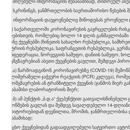
ბ.ა) მიღებული ინფორმაციის შესაბამისად, თითოეულ ასე
ბ.ბ) სკრინინგს, ჯანმრთელობის საერთაშორისო წესების შ
ბ.გ) ინფორმაციის დაუყოვნებლივ მიწოდებას ეროვნული 
ბ.დ) საქართველოში კორონავირუსის გავრცელების რისკ
პირებისთვის, რომლებიც ბოლო 14 დღის განმავლობაში 
მქონე ქვეყნებში (ჩინეთის სახალხო რესპუბლიკა, სამხრ
ავსტრიის რესპუბლიკა, საფრანგეთის რესპუბლიკა, გერმა
კონფედერაცია, ნორვეგიის სამეფო, დანიის სამეფო, ხოლო
მოემგზავრებიან ასეთი ქვეყნების გავლით, შემდეგი პირო
ბ.დ.ა) წარმოადგინონ კორონავირუსზე (COVID-19) შემოწ
პოლიმერაზული ჯაჭვური რეაქციის (PCR) კვლევა), რომე
გამომგზავრების ან ტრანზიტული ქვეყნის (ჯანმოს მიერ გ
შესაბამისი ლაბორატორიის მიერ;
ბ.დ.ბ) ამ პუნქტის „ბ.დ.ა“ ქვეპუნქტით გათვალისწინებუ
შემოწმების გავლას და შემდეგ სავალდებულო 14-დღია
ტერიტორიებიდან დევნილთა, შრომის, ჯანმრთელობისა დ
შესაბამისად;
გ) უცხო ქვეყნებიდან გადაადგილებული სატვირთო ავტოს