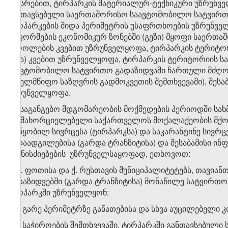
სახსრებით, ტირპარკის მატერიალურ-ტექნიკური უზრუნვე
განთავსებული საერთაშორისო საავტომობილო სატვირთ
ტირპარკების შიდა პერიმეტრის უსაფრთხოების უზრუნველყ
გაფორმების ეკონომიკურ ზონებში (გეზი) მყოფი საერ
მძღოლების კვებით უზრუნველყოფა, ტირპარკის ტერიტორ
სხვა) კვებით უზრუნველყოფა, ტირპარკის ტერიტორიის ს
საავტომობილო სატვირთო გადაზიდვაში ჩართული მძღ
სახელმწიფო საზღვრის გადმოკვეთის შემთხვევაში), შეს
უზრუნველყოფა.
​1
2
. საგანგებო მდგომარეობის მოქმედების პერიოდში ს
განმახორციელებელი საქართველოს მოქალაქეობის მქო
მოწყობილ სივრცესა (ტირპარკსა) და საკარანტინე სივრ
გადაადგილებისა (გარდა ტრანზიტისა) და შესაბამისი ი
ღონისძიებების უზრუნველსაყოფად, ეთხოვოთ:
ა) ქ. ფოთისა და ქ. რუსთავის მუნიციპალიტეტებს, თავი
გადაზიდვებში (გარდა ტრანზიტისა) მონაწილე სატვირთ
ტირპარკში უზრუნველყონ:
ა.ა) გარე პერიმეტრზე განათებისა და სხვა აუცილებელი კ
ა.ბ) საჭიროების შემთხვევაში, ტირპარკში განთავსებულ