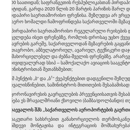
16:00 საათიდან; საფრანგეთის რესპუბლიკასთან პირდაპ
მარტიდან, გარდა 2020 წლის 20 მარტის პარიზის შარ
პირდაპირი საერთაშორისო ფრენისა. შეზღუდვა არ ვრცე
საჰაერო ხომალდი ჩამოფრინდება საქართველოში მგზავრე
​1
ბ
) პირდაპირი საერთაშორისო რეგულარული რეისების დრ
ვრცელდება ისეთ ფრენებზე, რომლის დროსაც უცხო ქვე
მგზავრების გარეშე, საქართველოდან მგზავრების გაყვან
სამთავრობო, ამბულატორიულ, ავარიულ, ტექნიკური დაჯდ
განმახორციელებელ და ძებნა-შველის ფრენებზე. არარე
ინდივიდუალურად სსიპ – სამოქალაქო ავიაციის სააგენტ
სამინისტროსთან შეთანხმებით;
​1
გ) ამ პუნქტის „ბ“ და „ბ
“ ქვეპუნქტებით დადგენილი შეზღუ
გათვალისწინებით, სამინისტროს მითითების შესაბამისად
დ) კორონავირუსის გავრცელების პრევენციისათვის შესაბ
(იქნება ეს მრავალშრიანი ქსოვილი (ბამბა/დოლბანდი) თუ
8. დაევალოს შპს „საქართველოს აეროპორტების გაერთიან
ა) საკუთარი სახსრებით განახორციელოს თერმოსკანე
თანმდევი მონტაჟისა და ინტეგრაციის მომსახურე