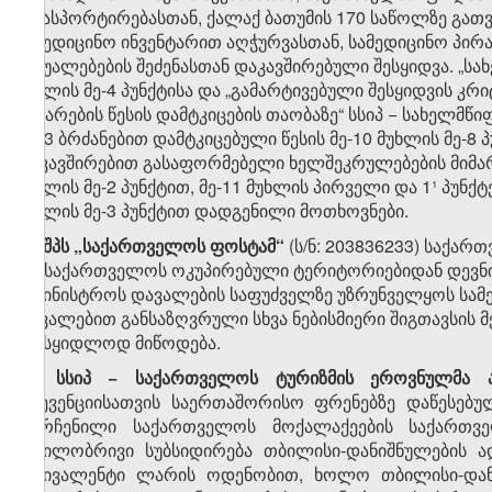
ტრასპორტირებასთან, ქალაქ ბათუმის 170 საწოლზე გ
სამედიცინო ინვენტარით აღჭურვასთან, სამედიცინო პირა
საშუალებების შეძენასთან დაკავშირებული შესყიდვა. „სა
მუხლის მე-4 პუნქტისა და „გამარტივებული შესყიდვის კრ
ჩატარების წესის დამტკიცების თაობაზე“ სსიპ − სახელმწ
№13 ბრძანებით დამტკიცებული წესის მე-10 მუხლის მე-8 
დაკავშირებით გასაფორმებელი ხელშეკრულებების მიმართ
მუხლის მე-2 პუნქტით, მე-11 მუხლის პირველი და 1¹ პუნქტ
მუხლის მე-3 პუნქტით დადგენილი მოთხოვნები.
​5
8
. შპს „საქართველოს ფოსტამ“
(ს/ნ: 203836233) საქარ
და საქართველოს ოკუპირებული ტერიტორიებიდან დევნი
სამინისტროს დავალების საფუძველზე უზრუნველყოს სამედ
დავალებით განსაზღვრული სხვა ნებისმიერი შიგთავსის 
უსასყიდლოდ მიწოდება.
​6
8
. სსიპ − საქართველოს ტურიზმის ეროვნულმა ად
პრევენციისათვის საერთაშორისო ფრენებზე დაწესებუ
დარჩენილი საქართველოს მოქალაქეების საქართველ
ნაწილობრივი სუბსიდირება თბილისი-დანიშნულების ა
ეკვივალენტი ლარის ოდენობით, ხოლო თბილისი-დანიშ