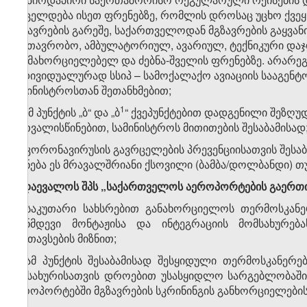
ვრცელდება ისეთ ფრენებზე, რომლის დროსაც უცხო ქვე
მგზავრების გარეშე, საქართველოდან მგზავრების გაყვან
სამთავრობო, ამბულატორიულ, ავარიულ, ტექნიკური დაჯდ
განმახორციელებელ და ძებნა-შველის ფრენებზე. არარე
ინდივიდუალურად სსიპ – სამოქალაქო ავიაციის სააგენტ
სამინისტროსთან შეთანხმებით;
​1
გ) ამ პუნქტის „ბ“ და „ბ
“ ქვეპუნქტებით დადგენილი შეზღუ
გათვალისწინებით, სამინისტროს მითითების შესაბამისად
დ) კორონავირუსის გავრცელების პრევენციისათვის შესაბ
(იქნება ეს მრავალშრიანი ქსოვილი (ბამბა/დოლბანდი) თუ
8. დაევალოს შპს „საქართველოს აეროპორტების გაერთიან
ა) საკუთარი სახსრებით განახორციელოს თერმოსკანე
თანმდევი მონტაჟისა და ინტეგრაციის მომსახურე
განთავსების მიზნით;
ბ) ამ პუნქტის შესაბამისად შესყიდული თერმოსკანერ
სამსახურისათვის დროებით უსასყიდლო სარგებლობაში
აეროპორტებში მგზავრების სკრინინგის განხორციელების