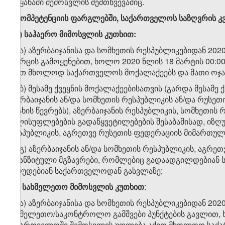
ქვეყანაში შემოსვლის შემთხვევაშიც.
ვ
)
კომპეტენციის
ფარგლებში
,
საქართველოს
საზღვრის
კ
ვ
.
ა
)
საჰაერო
მიმოსვლის
კუთხით
:
ვ.ა.ა) აზერბაიჯანისა და სომხეთის რესპუბლიკებიდან 2
სივრცის გამოყენებით, ხოლო 2020 წლის 18 მარტის 00:
აქვთ მხოლოდ საქართველოს მოქალაქეებს და მათი ოჯახ
ვ.ა.ბ) მესამე ქვეყნის მოქალაქეებისათვის (გარდა მესამ
აზერბაიჯანის ან/და სომხეთის რესპუბლიკის ან/და რუს
ოჯახის წევრებს), აზერბაიჯანის რესპუბლიკის, სომხეთი
ხელისუფლებების გადაწყვეტილებების შესაბამისად, იზღ
რესპუბლიკის, აგრეთვე რუსეთის ფედერაციის მიმართულ
ვ.ა.გ) აზერბაიჯანის ან/და სომხეთის რესპუბლიკის, აგრ
ტრანზიტული მგზავრები, რომლებიც გადაადგილდებიან ს
იზღუდებიან საქართველოდან გასვლაზე;
ვ
.
ბ
)
სახმელეთო
მიმოსვლის
კუთხით
:
ვ.ბ.ა) აზერბაიჯანისა და სომხეთის რესპუბლიკებიდან 20
სახმელეთო/საკონტროლო გამშვები პუნქტების გავლით, ხ
საქართველოში შემოსვლის უფლება აქვთ მხოლოდ საქარ