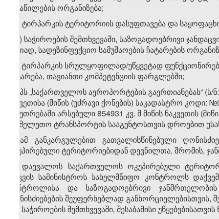
განაწილების ორგანიზება;
ა.გ) ტირპარკის ტერიტორიის დასუფთავება და საყოფაცხო
ა.დ) საჭიროების შემთხვევაში, საზოგადოებრივი ჯანდაცვ
ერთად, სადეზინფექციო სამუშაოების ჩატარების ორგანიზ
ა.ე) ტირპარკის სრულყოფილად/უწყვეტად ფუნქციონირე
გატარება, თავიანთი კომპეტენციის ფარგლებში;
ბ) შპს „საქართველოს აეროპორტების გაერთიანებას“ (ს/ნ: 
ნაკვეთისა (მიწის (უძრავი ქონების) საკადასტრო კოდი: №0
საკუთრებაში არსებული 854931 კვ. მ მიწის ნაკვეთის (მიწი
სახმელეთო ტრანსპორტის სააგენტოსთვის დროებით უსას
3. ამ განკარგულებით გათვალისწინებული ღონისძ
ოკუპირებული ტერიტორიებიდან დევნილთა, შრომის, ჯა
​1
3
. დაევალოს საქართველოს ოკუპირებული ტერიტორ
დაცვის სამინისტროს სახელმწიფო კონტროლს დაქვემ
კონტროლისა და საზოგადოებრივი ჯანმრთელობის
ღონისძიებების შეუფერხებლად განხორციელებისთვის, შ
და, საჭიროების შემთხვევაში, შესაბამისი უწყებებისათვის 