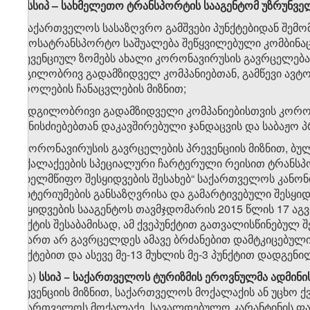
​1
8
. სსიპ – სახმელეთო ტრანსპორტის სააგენტომ უზრუნვე
ა) საქართველოს სასაზღვრო გამშვები პუნქტებიდან შემ
ავტოსატრანსპორტო საშუალება შეწყვილებული კომბინაც
პრევენციულ ზომებს ახალი კორონავირუსის გავრცელება
ადგილობრივ გადამზიდველ კომპანიებთან, გამწევი ავ
მძღოლების ჩანაცვლების მიზნით;
ბ) ადგილობრივი გადამზიდველი კომპანიებისთვის კორო
ღონისძიებებთან დაკავშირებული ჯანდაცვის და საბაჟო პ
გ) კორონავირუსის გავრცელების პრევენციის მიზნით, 
მოქალაქეების სპეციალური ჩარტერული რეისით ტრანსპო
„სახელმწიფო შესყიდვების შესახებ“ საქართველოს კანონი
კრიტერიუმების განსაზღვრისა და გამარტივებული შესყიდვ
შესყიდვების სააგენტოს თავმჯდომარის 2015 წლის 17 აგვ
პუნქტის შესაბამისად, ამ ქვეპუნქტით გათვალისწინებუ
მიმართ არ გავრცელდეს ამავე ბრძანებით დამტკიცებული წ
პუნქტებით და ასევე მე-13 მუხლის მე-3 პუნქტით დადგენ
​2
8
.
ა)
სსიპ − საქართველოს ტურიზმის ეროვნულმა ადმინი
პრევენციის მიზნით, საქართველოს მოქალაქის ან უცხო ქ
საქართველოს მოქალაქე, სავალდებულო კარანტინის ფარ