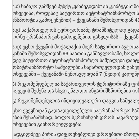
​1
დ
.ა.ბ) საბაჟო გამშვებ პუნქტ „ყაზბეგიდან“ ან „ყაზბეგ
შემთხვევისა, როდესაც სატვირთო ავტოსატრანსპორტო 
ტრანსპორტის გამოყენებით) – ქვეყანაში შემოსვლიდან 4
​1
დ​​
.ა.გ) საქართველოს ტერიტორიაზე ტრანზიტულად გა
საბორნე ტრანსპორტის გამოყენებით გასვლისას – ქვეყა
​1
დ​
.ა.დ) უცხო ქვეყნის მოქალაქის მიერ სატვირთო ავტოს
ქვეყანაში შემოსვლიდან 96 საათის განმავლობაში, ხოლ
შემდეგ სატვირთო ავტოსატრანსპორტო საშუალება დაიტ
ავტოსატრანსპორტო საშუალების საქართველოდან გასვლ
შემთხვევებში – ქვეყანაში შემოსვლიდან 7 (შვიდი) კალ
​1
დ
.ბ) რეკომენდებულია საქართველოს ტერიტორიაზე ფინან
დაზღვევის შეძენა და სხვა) უნაღდო ანგარიშსწორების (ო
​1
დ
.გ) რეკომენდებულია ინდივიდუალური დაცვის საშუალებე
ე) უცხო ქვეყნიდან გადაადგილებული სატრანსპორტო ს
წესების შესაბამისად, ხოლო სკრინინგის დროს სავარაუდ
შემთხვევებში განხორციელდება:
ე.ა) ადგილზევე პირის დაუყოვნებლივი დროებითი იზოლ