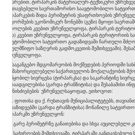
სახსრებით, ტირპარკის მატერიალურ-ტექნიკური უზრუნვე
განთავსებული საერთაშორისო საავტომობილო სატვირთ
ტირპარკების შიდა პერიმეტრის უსაფრთხოების უზრუნველყ
გაფორმების ეკონომიკურ ზონებში (გეზი) მყოფი საერ
მძღოლების კვებით უზრუნველყოფა, ტირპარკის ტერიტორ
სხვა) კვებით უზრუნველყოფა, ტირპარკის ტერიტორიის ს
საავტომობილო სატვირთო გადაზიდვაში ჩართული მძღ
სახელმწიფო საზღვრის გადმოკვეთის შემთხვევაში), შეს
უზრუნველყოფა.
​1
2
. საგანგებო მდგომარეობის მოქმედების პერიოდში ს
განმახორციელებელი საქართველოს მოქალაქეობის მქო
მოწყობილ სივრცესა (ტირპარკსა) და საკარანტინე სივრ
გადაადგილებისა (გარდა ტრანზიტისა) და შესაბამისი ი
ღონისძიებების უზრუნველსაყოფად, ეთხოვოთ:
ა) ქ. ფოთისა და ქ. რუსთავის მუნიციპალიტეტებს, თავი
გადაზიდვებში (გარდა ტრანზიტისა) მონაწილე სატვირთ
ტირპარკში უზრუნველყონ:
ა.ა) გარე პერიმეტრზე განათებისა და სხვა აუცილებელი კ
ა.ბ) საჭიროების შემთხვევაში, ტირპარკში განთავსებულ