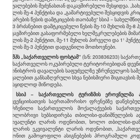
საშუალებების შეძენასთან დაკავშირებული შესყიდვა. „სა
მუხლის მე-4 პუნქტისა და „გამარტივებული შესყიდვის კრ
ჩატარების წესის დამტკიცების თაობაზე“ სსიპ − სახელმწ
№13 ბრძანებით დამტკიცებული წესის მე-10 მუხლის მე-8 
დაკავშირებით გასაფორმებელი ხელშეკრულებების მიმართ
მუხლის მე-2 პუნქტით, მე-11 მუხლის პირველი და 1¹ პუნქტ
მუხლის მე-3 პუნქტით დადგენილი მოთხოვნები.
​5
8
. შპს „საქართველოს ფოსტამ“
(ს/ნ: 203836233) საქარ
და საქართველოს ოკუპირებული ტერიტორიებიდან დევნი
სამინისტროს დავალების საფუძველზე უზრუნველყოს სამედ
დავალებით განსაზღვრული სხვა ნებისმიერი შიგთავსის 
უსასყიდლოდ მიწოდება.
​6
8
. სსიპ − საქართველოს ტურიზმის ეროვნულმა ად
პრევენციისათვის საერთაშორისო ფრენებზე დაწესებუ
დარჩენილი საქართველოს მოქალაქეების საქართველ
ნაწილობრივი სუბსიდირება თბილისი-დანიშნულების ა
ეკვივალენტი ლარის ოდენობით, ხოლო თბილისი-დანიშ
დოლარის ეკვივალენტი ლარის ოდენობით, „საქართვე
კანონით გამოყოფილი ასიგნებების პროგრამული კოდი