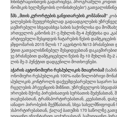
ადმინისტრაციისთვის გადარიცხვა, პროგრამული კოდით 
ეკონომიკის ხელშეწყობის ღონისძიებები“) გათვალისწინე
​3
8
. შპს „მთის კურორტების განვითარების კომპანიამ“
კობ
საშუალებების შეუფერხებლად გადაადგილების უზრუნვე
დაკავშირებული სხვადასხვა სახის საქონლისა და მომსახუ
საქართველოს კანონის 21-ე მუხლის მე-4 პუნქტისა და „გ
გამარტივებული შესყიდვის ჩატარების წესის დამტკიცების
თავმჯდომარის 2015 წლის 17 აგვისტოს №13 ბრძანებით დამ
პუნქტით გათვალისწინებულ შესყიდვებთან დაკავშირებ
ამავე ბრძანებით დამტკიცებული წესის მე-10 მუხლის მე-2 
მუხლის მე-3 პუნქტით დადგენილი მოთხოვნები.
​4
8
. აჭარის ავტონომიური რესპუბლიკის მთავრობამ
(სამი
ავტონომიური რესპუბლიკის 100%-იანი წილობრივი მონა
რესპუბლიკის კონტროლს დაქვემდებარებული საჯარო სამ
გავრცელების პრევენციის მიზნით, უზრუნველყოს სხვადასხ
საჭიროების მქონე პირებისათვის სურსათის შეძენასთან,
განთავსებასთან, ტრანსპორტირებასთან, კვებასთან, და
სათანადო პირობების შექმნასთან, სხვა სახელმწიფოდა
ტრასპორტირებასთან, ქალაქ ბათუმის 170 საწოლზე გ
სამედიცინო ინვენტარით აღჭურვასთან, სამედიცინო პირა