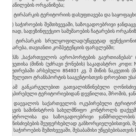
განაწილების ორგანიზება;
ა.გ) ტირპარკის ტერიტორიის დასუფთავება და საყოფაცხო
ა.დ) საჭიროების შემთხვევაში, საზოგადოებრივი ჯანდაც
ერთად, სადეზინფექციო სამუშაოების ჩატარების ორგანიზ
ა.ე) ტირპარკის სრულყოფილად/უწყვეტად ფუნქციონი
გატარება, თავიანთი კომპეტენციის ფარგლებში;
ბ) შპს „საქართველოს აეროპორტების გაერთიანებას“ (ს
ნაკვეთისა (მიწის (უძრავი ქონების) საკადასტრო კოდი: №
საკუთრებაში არსებული 854931 კვ. მ მიწის ნაკვეთის (მ
სახმელეთო ტრანსპორტის სააგენტოსთვის დროებით უსას
3. ამ განკარგულებით გათვალისწინებული ღონისძ
ოკუპირებული ტერიტორიებიდან დევნილთა, შრომის, ჯა
​1
3
. დაევალოს საქართველოს ოკუპირებული ტერიტორ
დაცვის სამინისტროს სახელმწიფო კონტროლს დაქვემ
კონტროლისა და საზოგადოებრივი ჯანმრთელობის
ღონისძიებების შეუფერხებლად განხორციელებისთვის, შ
და, საჭიროების შემთხვევაში, შესაბამისი უწყებებისათვის 