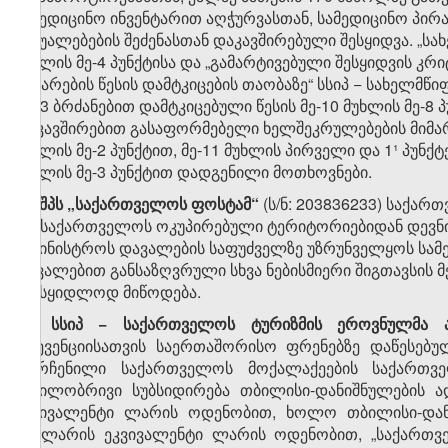
სამედიცინო ინვენტარით აღჭურვასთან, სამედიცინო პირა
საშუალებების შეძენასთან დაკავშირებული შესყიდვა. „სა
მუხლის მე-4 პუნქტისა და „გამარტივებული შესყიდვის კრ
ჩატარების წესის დამტკიცების თაობაზე“ სსიპ − სახელმწ
№13 ბრძანებით დამტკიცებული წესის მე-10 მუხლის მე-8 
დაკავშირებით გასაფორმებელი ხელშეკრულებების მიმართ
მუხლის მე-2 პუნქტით, მე-11 მუხლის პირველი და 1¹ პუნქტ
მუხლის მე-3 პუნქტით დადგენილი მოთხოვნები.
​5
8
. შპს „საქართველოს ფოსტამ“
(ს/ნ: 203836233) საქარ
და საქართველოს ოკუპირებული ტერიტორიებიდან დევნი
სამინისტროს დავალების საფუძველზე უზრუნველყოს სამედ
დავალებით განსაზღვრული სხვა ნებისმიერი შიგთავსის 
უსასყიდლოდ მიწოდება.
​6
8
. სსიპ − საქართველოს ტურიზმის ეროვნულმა ად
პრევენციისათვის საერთაშორისო ფრენებზე დაწესებუ
დარჩენილი საქართველოს მოქალაქეების საქართველ
ნაწილობრივი სუბსიდირება თბილისი-დანიშნულების ა
ეკვივალენტი ლარის ოდენობით, ხოლო თბილისი-დანიშ
დოლარის ეკვივალენტი ლარის ოდენობით, „საქართვე