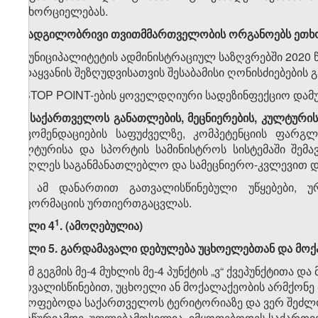
განხორციელებას.
​1
9
.
ადგილობრივი თვითმმართველობის ორგანოებს ეთხ
ა) მუნიციპალიტეტის ადმინისტრაციულ საზღვრებში 2020 
გადაყვანის შეზღუდვისათვის შესაბამისი ღონისძიებების
ბ) STOP POINT-ების ყოველდღიური სადეზინფექციო დამუ
10. საქართველოს განათლების, მეცნიერების, კულტურის
რეკომენდაციების საფუძველზე, კომპეტენციის ფარგლ
კულტურისა და სპორტის სამინისტროს სისტემაში შე
უმაღლეს საგანმანათლებლო და სამეცნიერო-კვლევით დაწ
11.
ამ დანართით გათვალისწინებული უწყებები, უ
ინფორმაციის ურთიერთგაცვლას.
​1
მუხლი 4
. (ამოღებულია)
მუხლი 5. გარდამავალი დებულება უცხოელებთან და მოქ
1. ამ გეგმის მე-4 მუხლის მე-4 პუნქტის „ვ“ ქვეპუნქტითა და მ
გათვალისწინებით, უცხოელი ან მოქალაქეობის არმქონე
იმყოფებოდა საქართველოს ტერიტორიაზე და ვერ შეძლო
ამოწურვამდე, უფლებამოსილია, იმყოფებოდეს საქართვე