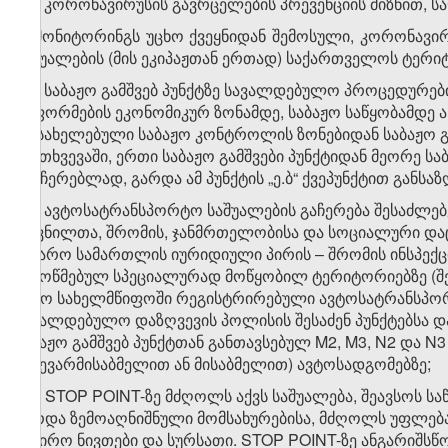
დ
) კორონავირუსის გავრცელების პრევენციის მიზნით, ს
ე) მონიტორინგს უცხო ქვეყნიდან შემოსული, კორონავ
საშუალების (მის ეკიპაჟთან ერთად) საქართველოს ტერი
ე.ა) საბაჟო გამშვებ პუნქტზე სავალდებულო პროცედურე
გაფორმების ეკონომიკურ ზონამდე, საბაჟო საწყობამდე 
დასახელებული საბაჟო კონტროლის ზონებიდან საბაჟო 
შემთხვევაში, ერთი საბაჟო გამშვები პუნქტიდან მეორე ს
გაუჩერებლად, გარდა ამ პუნქტის „ე.ბ“ ქვეპუნქტით განს
ე.ბ) ავტოსატრანსპორტო საშუალების გაჩერება შესაძ
დევნილთა, შრომის, ჯანმრთელობისა და სოციალური დ
საჯარო სამართლის იურიდიული პირის – შრომის ინსპექცი
შემოწმებულ სპეციალურად მოწყობილ ტერიტორიებზე (შ
უცხო სახელმწიფოში რეგისტრირებული ავტოსატრანსპო
სავალდებულო დაზღვევის პოლისის შესაძენ პუნქტებსა 
საბაჟო გამშვებ პუნქტთან განთავსებულ M2, M3, N2 და 
ნახევარმისაბმელით ან მისაბმელით) ავტოსადგომებზე;
ე.გ) STOP POINT-ზე მძღოლს აქვს საშუალება, შეავსოს ს
გარდა ზემოაღნიშნული მომსახურებისა, მძღოლს უფლება 
საჭირო ნივთები და სურსათი. STOP POINT-ზე ანგარიშს