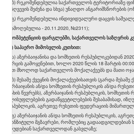
​1
დ
.ბ) რეკომენდებულია საქართველოს ტერიტორიაზე ფინან
დაზღვევის შეძენა და სხვა) უნაღდო ანგარიშსწორების (ო
​1
დ
.გ) რეკომენდებულია ინდივიდუალური დაცვის საშუალებე
ე)
(ამოღებულია - 20.11.2020, №2311);
ვ
)
კომპეტენციის
ფარგლებში
,
საქართველოს
საზღვრის
კ
ვ
.
ა
)
საჰაერო
მიმოსვლის
კუთხით
:
ვ.ა.ა) აზერბაიჯანისა და სომხეთის რესპუბლიკებიდან 2
სივრცის გამოყენებით, ხოლო 2020 წლის 18 მარტის 00:
აქვთ მხოლოდ საქართველოს მოქალაქეებს და მათი ოჯახ
ვ.ა.ბ) მესამე ქვეყნის მოქალაქეებისათვის (გარდა მესამ
აზერბაიჯანის ან/და სომხეთის რესპუბლიკის ან/და რუს
ოჯახის წევრებს), აზერბაიჯანის რესპუბლიკის, სომხეთი
ხელისუფლებების გადაწყვეტილებების შესაბამისად, იზღ
რესპუბლიკის, აგრეთვე რუსეთის ფედერაციის მიმართულ
ვ.ა.გ) აზერბაიჯანის ან/და სომხეთის რესპუბლიკის, აგრ
ტრანზიტული მგზავრები, რომლებიც გადაადგილდებიან ს
იზღუდებიან საქართველოდან გასვლაზე;