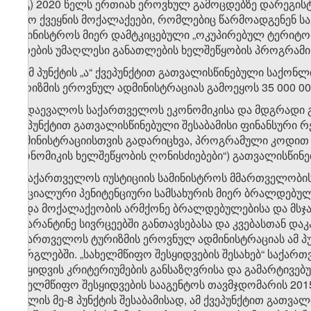
​2
ბ
.გ) 2020 წელს ერთიან ეროვნულ გამოცდებზე დარეგის
უცხო ქვეყნის მოქალაქეები, რომლებიც წარმოადგენენ ს
სამინისტროს მიერ დამტკიცებული „ოკუპირებულ ტერიტორ
პირების უმაღლესი განათლების ხელშეწყობის პროგრამი
გ) ამ პუნქტის „ა“ ქვეპუნქტით გათვალისწინებული საქონლ
ტურიზმის ეროვნულ ადმინისტრაციას გამოეყოს 35 000 0
დ) დაევალოს საქართველოს ეკონომიკისა და მდგრადი გა
ქვეპუნქტით გათვალისწინებული შესაბამისი ფინანსური 
ადმინისტრაციისთვის გადარიცხვა, პროგრამული კოდით 
ეკონომიკის ხელშეწყობის ღონისძიებები“) გათვალისწინე
ე) საქართველოს იუსტიციის სამინისტროს მმართველობის
სპეციალური პენიტენციური სამსახურის მიერ ბრალდებულე
ან/და მოქალაქეობის არმქონე ბრალდებულებისა და მს
საკარანტინე სივრცეებში განთავსებასა და კვებასთან და
საქართველოს ტურიზმის ეროვნულ ადმინისტრაციას ამ პუ
ფარგლებში. „სახელმწიფო შესყიდვების შესახებ“ საქართვ
შესყიდვის კრიტერიუმების განსაზღვრისა და გამარტივებულ
სახელმწიფო შესყიდვების სააგენტოს თავმჯდომარის 2015
მუხლის მე-8 პუნქტის შესაბამისად, ამ ქვეპუნქტით გათ