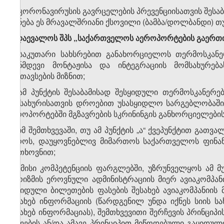
დ) კორონავირუსის გავრცელების პრევენციისათვის შესაბ
(იქნება ეს მრავალშრიანი ქსოვილი (ბამბა/დოლბანდი) თუ
8. დაევალოს შპს „საქართველოს აეროპორტების გაერთიან
ა) საკუთარი სახსრებით განახორციელოს თერმოსკანე
თანმდევი მონტაჟისა და ინტეგრაციის მომსახურე
განთავსების მიზნით;
ბ) ამ პუნქტის შესაბამისად შესყიდული თერმოსკანერ
სამსახურისათვის დროებით უსასყიდლო სარგებლობაში
აეროპორტებში მგზავრების სკრინინგის განხორციელების
გ) იმ შემთხვევაში, თუ ამ პუნქტის „ა“ ქვეპუნქტით გათ
ევროს, დაუყოვნებლივ მიმართოს საქართველოს ფინან
მოთხოვნით;
დ) მისი კომპეტენციის ფარგლებში, უზრუნველყოს ამ მ
ტურიზმის ეროვნული ადმინისტრაციის მიერ ავიაკომპა
გაყიდული ბილეთების ფასების შესახებ ავიაკომპანიი
შესახებ ინფორმაციის (წარდგენილ უნდა იქნეს სიის ს
შესახებ ინფორმაციას), შემთხვევითი შერჩევის პრინც
ასლების ან/და ამავე პრინციპით მიწოდებული გაყიდულ