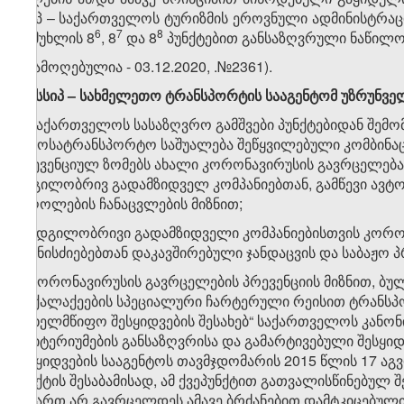
სსიპ – საქართველოს ტურიზმის ეროვნული ადმინისტრა
​6
​7
​8
ამ მუხლის 8
, 8
და 8
პუნქტებით განსაზღვრული ნაწილო
ე) (ამოღებულია - 03.12.2020, .№2361).
​1
8
. სსიპ – სახმელეთო ტრანსპორტის სააგენტომ უზრუნვე
ა) საქართველოს სასაზღვრო გამშვები პუნქტებიდან შემ
ავტოსატრანსპორტო საშუალება შეწყვილებული კომბინაც
პრევენციულ ზომებს ახალი კორონავირუსის გავრცელება
ადგილობრივ გადამზიდველ კომპანიებთან, გამწევი ავ
მძღოლების ჩანაცვლების მიზნით;
ბ) ადგილობრივი გადამზიდველი კომპანიებისთვის კორო
ღონისძიებებთან დაკავშირებული ჯანდაცვის და საბაჟო პ
გ) კორონავირუსის გავრცელების პრევენციის მიზნით, 
მოქალაქეების სპეციალური ჩარტერული რეისით ტრანსპო
„სახელმწიფო შესყიდვების შესახებ“ საქართველოს კანონი
კრიტერიუმების განსაზღვრისა და გამარტივებული შესყიდვ
შესყიდვების სააგენტოს თავმჯდომარის 2015 წლის 17 აგვ
პუნქტის შესაბამისად, ამ ქვეპუნქტით გათვალისწინებუ
მიმართ არ გავრცელდეს ამავე ბრძანებით დამტკიცებული წ