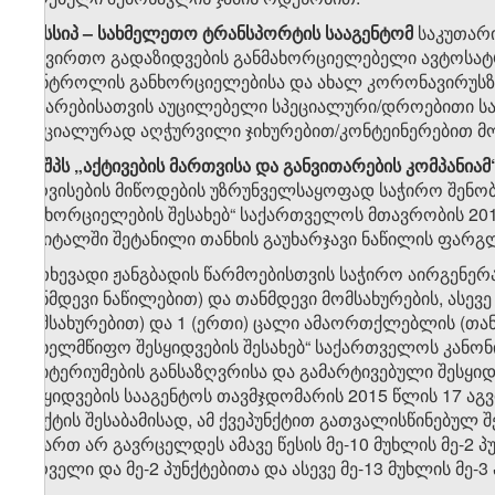
​9
8
. სსიპ – სახმელეთო ტრანსპორტის სააგენტომ
საკუთარი
სატვირთო გადაზიდვების განმახორციელებელი ავტოსა
კონტროლის განხორციელებისა და ახალ კორონავირუსზე
ჩატარებისათვის აუცილებელი სპეციალური/დროებითი სამ
სპეციალურად აღჭურვილი ჯიხურებით/კონტეინერებით მო
​9
8
.
შპს
„
აქტივების
მართვისა
და
განვითარების
კომპანიამ
სერვისების მიწოდების უზრუნველსაყოფად საჭირო შენობ
განხორციელების შესახებ“ საქართველოს მთავრობის 20
კაპიტალში შეტანილი თანხის გაუხარჯავი ნაწილის ფარგ
ა) თხევადი ჟანგბადის წარმოებისთვის საჭირო აირგენე
თანმდევი ნაწილებით) და თანმდევი მომსახურების, ასევე
მომსახურებით) და 1 (ერთი) ცალი ამაორთქლებლის (თან
„სახელმწიფო შესყიდვების შესახებ“ საქართველოს კანონი
კრიტერიუმების განსაზღვრისა და გამარტივებული შესყიდვ
შესყიდვების სააგენტოს თავმჯდომარის 2015 წლის 17 აგვ
პუნქტის შესაბამისად, ამ ქვეპუნქტით გათვალისწინებუ
მიმართ არ გავრცელდეს ამავე წესის მე-10 მუხლის მე-2 პ
პირველი და მე-2 პუნქტებითა და ასევე მე-13 მუხლის მე