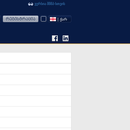
ვერსია შშმპ-სთვის
რეგისტრაცია
| ᲥᲐᲠ