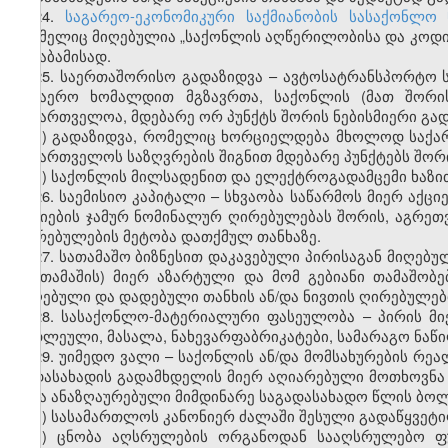
24.
საგარეო-ეკონომიკური საქმიანობის სასაქონლო
რომელიც მიღებულია „საქონლის აღწერილობისა და კოდირე
შესაბამისად.
25. საერთაშორისო გადაზიდვა – ავტოსატრანსპორტო ს
საჰაერო ხომალდით მგზავრთა, საქონლის (მათ შორის
საქართველოა, მდებარე ორ პუნქტს შორის ნებისმიერი გად
ა) გადაზიდვა, რომელიც ხორციელდება მხოლოდ საქა
საქართველოს საზღვრების შიგნით მდებარე პუნქტებს შორ
ბ) საქონლის მილსადენით და ელექტროგადამცემი ხაზი
26
.
საემისიო კაპიტალი – სხვაობა საწარმოს მიერ აქცი
აქციების ჯამურ ნომინალურ ღირებულებას შორის, აგრეთ
ღირებულების მეტობა დათქმულ თანხაზე.
27. სათამაშო ბიზნესით დაკავებული პირისაგან მიღებუ
(მოთამაშის) მიერ აზარტული და მო
მ
გებიანი თამაშობე
მიღებული და დადებული თანხის ან/და ნივთის ღირებულებ
28. სასაქონლო-მატერიალური ფასეულობა – პირის მი
ნედლეული, მასალა, ნახევარფაბრიკატები, სამარაგო ნაწილ
29. უიმედო ვალი – საქონლის ან/და მომსახურების რე
გადასახადის გადამხდელის მიერ აღიარებული მოთხოვნა 
იქნა ანაზღაურებული მიმდინარე საგადასახადო წლის ბოლ
ა) სასამართლოს კანონიერ ძალაში შესული გადაწყვეტი
ბ) ცნობა აღსრულების ორგანოდან სააღსრულებო ფ