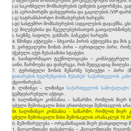
დ.ა) საკონსულო მომსახურების (ვიზების გაფორმება, ვა
დ.ბ) აეროპორტში დახვედრისა და გაცილების (VIP-დარბა
დ.გ) სატრანსპორტო მომსახურების ხარჯებს;
დ.დ) სასტუმრო მომსახურების (ადგილების დაჯავშნა, ცხ
დ.ე) მიღებებისა და წვეულებებისათვის გათვალისწინებ
ყავა, საუზმე, სადილი, ვახშამი, ბანკეტი) ხარჯებს.
34. წმინდა აქტივები – სხვაობა პირის აქტივებსა და მი
35. ვირტუალური ზონის პირი – იურიდიული პირი, რო
მინიჭებული აქვს შესაბამისი სტატუსი.
36. საინფორმაციო ტექნოლოგიები – კომპიუტერული ს
დიზაინი, წარმოება და დანერგვა, რის შედეგადაც მიიღე
37. ტურისტული ზონის მეწარმე სუბიექტი – პირი (
განვითარების ხელშეწყობის შესახებ
“
საქართველოს კან
ფუნქციონირებას.
38. ლიზინგი − ლიზინგი
საქართველოს სამოქალაქო 
დაქვემდებარებული აქტივი
.
39. სალიზინგო კომპანია − საწარმო, რომლის მიერ 
მიღებული შემოსავალი მისი ერთობლივი შემოსავლის არა
[
39. სალიზინგო კომპანია − საწარმო, რომლის მიერ
მიღებული შემოსავალი მისი შემოსავლის არანაკლებ 70 პ
40. შემოწირულება – ორგანიზაციის მიერ უსასყიდლოდ 
41. მაღალმთიანი დასახლება – „მაღალმთიანი რეგიონ