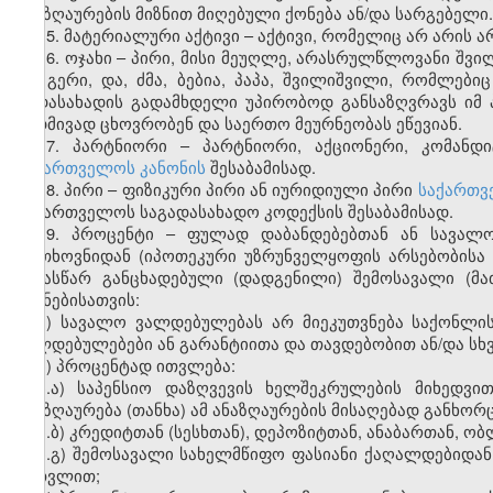
ანაზღაურების მიზნით მიღებული ქონება ან/და სარგებელი.
15. მატერიალური აქტივი – აქტივი, რომელიც არ არის 
16. ოჯახი – პირი, მისი მეუღლე, არასრულწლოვანი შვი
და გერი, და, ძმა, ბებია, პაპა, შვილიშვილი, რომლები
გადასახადის გადამხდელი უპირობოდ განსაზღვრავს იმ 
მუდმივად ცხოვრობენ და საერთო მეურნეობას ეწევიან.
17. პარტნიორი – პარტნიორი, აქციონერი, კომანდ
საქართველოს კანონის
შესაბამისად.
18. პირი – ფიზიკური პირი ან იურიდიული პირი
საქართვ
საქართველოს საგადასახადო კოდექსის შესაბამისად.
19. პროცენტი – ფულად დაბანდებებთან ან სავალო
მოთხოვნიდან (იპოთეკური უზრუნველყოფის არსებობისა 
წინასწარ განცხადებული (დადგენილი) შემოსავალი (მა
მიზნებისათვის:
ა) სავალო ვალდებულებას არ მიეკუთვნება საქონლი
ვალდებულებები ან გარანტიითა და თავდებობით ან/და სხ
ბ) პროცენტად
ითვლება
:
ბ.ა) საპენსიო დაზღვევის ხელშეკრულების მიხედვ
ანაზღაურება (თანხა) ამ ანაზღაურების მისაღებად განხო
ბ.ბ) კრედიტთან (სესხთან), დეპოზიტთან, ანაბართან, 
ბ.გ) შემოსავალი სახელმწიფო ფასიანი ქაღალდებიდან
ჩათვლით;