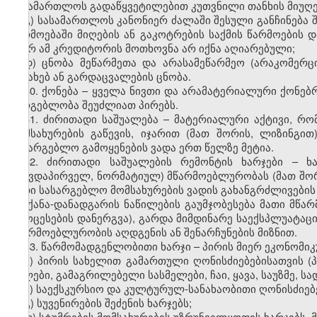
სასამართლოს გადაწყვეტილებით კუთვნილი თანხის მიუღე
გ) სასამართლოს კანონიერ ძალაში შესული განჩინება შ
წარმოებაში მიღების ან გაკოტრების საქმის წარმოების დ
მიერ ამ კრედიტორის მოთხოვნა არ იქნა აღიარებული;
დ) ცნობა მეწარმეთა და არასამეწარმეო (არაკომერც
შესახებ ან გარდაცვალების ცნობა.
30. ქონება – ყველა ნივთი და არამატერიალური ქონებ
სარგებლობა შეუძლიათ პირებს.
31. ძირითადი საშუალება – მატერიალური აქტივი, რო
მომსახურების გაწევის, იჯარით (მათ შორის, ლიზინგი
სასარგებლო გამოყენების ვადა ერთ წელზე მეტია.
32. ძირითადი საშუალების რემონტის ხარჯები – ხ
(თავდაპირველ, ნორმატიულ) მწარმოებლურობას (მათ შორი
მათი სასარგებლო მომსახურების ვადის გახანგრძლივები
მანქანა-დანადგარის ნაწილების გაუმჯობესება მათი მ
პროცესების დანერგვა), გარდა მიმდინარე საექსპლუატაც
მწარმოებლურობის აღდგენის ან შენარჩუნების მიზნით.
33. წარმომადგენლობითი ხარჯი – პირის მიერ ეკონომიკ
ა) პირის სახელით გამართული ღონისძიებებისათვის (პ
წყლები, გამაგრილებელი სასმელები, ჩაი, ყავა, საუზმე, სად
ბ) საექსკურსიო და კულტურულ-სანახაობითი ღონისძიებე
გ) სუვენირების შეძენის ხარჯებს;
დ) სტუმრების მომსახურების უზრუნველყოფის ხარჯებს, 