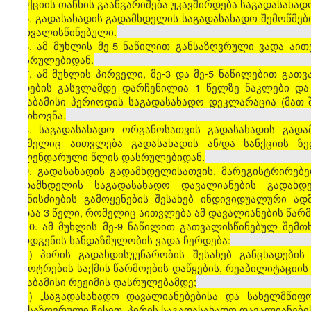
სანქციის თანხის გაანგარიშება უკავშირდება საგადასახა
5. გადასახადის გადამხდელის საგადასახადო შემოწმები
გათვალისწინებული.
6. ამ მუხლის მე-5 ნაწილით განსაზღვრული ვადა აი
დასრულებიდან.
7. ამ მუხლის პირველი, მე-3 და მე-5 ნაწილებით გა
ვადების გასვლამდე დარჩენილია 1 წელზე ნაკლები და
შესაბამისი პერიოდის საგადასახადო დეკლარაცია (მათ
მოთხოვნა.
8. საგადასახადო ორგანოსათვის გადასახადის გად
რომელიც აითვლება გადასახადის ან/და სანქციის ზ
კალენდარული წლის დასრულებიდან.
9. გადასახადის გადამხდელისათვის, მარეგისტრირებ
გადამხდელის საგადასახადო დავალიანების გადახდ
ღონისძიების გამოყენების შესახებ ინდივიდუალური ა
ვადაა 3 წელი, რომელიც აითვლება ამ დავალიანების წა
10. ამ მუხლის მე-9 ნაწილით გათვალისწინებულ შემ
წარდგენის ხანდაზმულობის ვადა ჩერდება:
ა) პირის გადახდისუუნარობის შესახებ განცხადები
გაკოტრების საქმის წარმოების დაწყების, რეაბილიტაციის
შესაბამისი რეჟიმის დასრულებამდე;
ბ) „საგადასახადო დავალიანებებისა და სახელმწიფ
განსაზღვრული წესით, პირის საგადასახადო დავალიანები