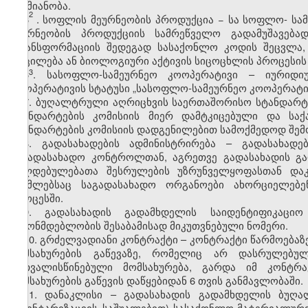
საქმიანობა.
2
6
. სოფლის მეურნეობის პროდუქცია − სა
სოფლო
-
სამ
მეურნეობის პროდუქციის სამრეწველო გადამუშავება
ტრანსფორმაციის შედეგად სასაქონლო კოდის შეცვლა,
მოცილება ან ბიოლოგიური აქტივის სიცოცხლის პროცესის 
​3
6
. სასოფლო-სამეურნეო კოოპერატივი – იურიდი
კოოპერატივის სტატუსი „სასოფლო-სამეურნეო კოოპერატივ
7. ბუღალტრული აღრიცხვის საერთაშორისო სტანდარტე
სტანდარტების კომისიის მიერ დამტკიცებული და ს
სტანდარტების კომისიის დადგენილებით სამოქმედოდ შემ
8. გადასახადების ადმინისტრირება – გადასახადე
საგადასახადო კონტროლთან, აგრეთვე გადასახადის გ
ვალდებულებათა შესრულების უზრუნველყოფასთან დაკ
რომლებსაც საგადასახადო ორგანოები ახორციელებე
პროცესში.
9. გადასახადის გადამხდელის საიდენტიფიკაცი
კანონმდებლობის შესაბამისად მიკუთვნებული ნომერი.
10. გრძელვადიანი კონტრაქტი – კონტრაქტი წარმოებაზე
მომსახურების გაწევაზე, რომელიც არ დასრულებ
გათვალისწინებული მომსახურება, გარდა იმ კონტრ
მომსახურების გაწევის დაწყებიდან 6 თვის განმავლობაში.
11. დანაკლისი – გადასახადის გადამხდელის ბუღა
ინვენტარიზაციის საშუალებით) სასაქონლო-მატერიალური