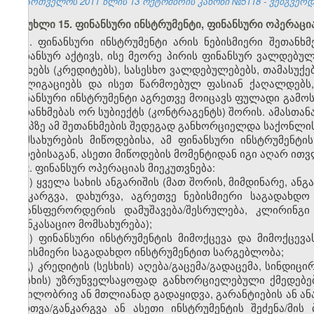
საქართველოს 2011 წლის 13 ოქტომბრის კანონი №5118 - ვებგვერდი,
მუხლი 15. ფინანსური ინსტრუმენტი, ფინანსური ოპერაცი
1. ფინანსური ინსტრუმენტი არის ნებისმიერი შეთან
ფინანსურ აქტივს, ისე მეორე პირის ფინანსურ ვალდებულ
სესხებს (კრედიტებს), სასესხო ვალდებულებებს, თამასუქე
ობლიგაციებს და ისეთ წარმოებულ ფასიან ქაღალდებს,
ფინანსური ინსტრუმენტი აგრეთვე მოიცავს ფულადი გამო
შეთანხმებას ორ სუბიექტს (კონტრაგენტს) შორის. ამასთან
ეტაპზე ამ შეთანხმების შედეგად განხორციელდა საქონლის
მომსახურების მიწოდებისა, ამ ფინანსური ინსტრუმენტი
პირებისაგან, ასეთი მიწოდების მომენტიდან იგი აღარ ით
2. ფინანსურ ოპერაციას მიეკუთვნება:
ა) ყველა სახის ანგარიშის (მათ შორის, მიმდინარე, ან
განკარგვა, დახურვა, აგრეთვე ნებისმიერი საგადახდ
ტრანსფერორდერის დამუშავება/შესრულება, კლირინგ
საინკასაციო მომსახურება);
ბ) ფინანსური ინსტრუმენტის მიმოქცევა და მიმოქცე
ნებისმიერი საგადახდო ინსტრუმენტით სარგებლობა;
გ) კრედიტის (სესხის) აღება/გაცემა/გადაცემა, სინდიც
(სესხის) უზრუნველსაყოფად განხორციელებული ქმედებები
ნაწილობრივ ან მთლიანად გადაყიდვა, გარანტიების ან ან
მართვა/განკარგვა ან ასეთი ინსტრუმენტის შეძენა/მის