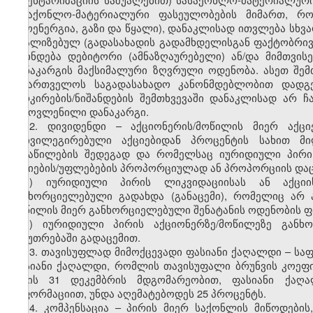
სასაქონლო-მატერიალური ფასეულობების მიმართ, რ
თბოენერგია, გაზი და წყალი), დანაკლისად ითვლება სხვა
რეალიზებულ (გადასახადის გადამხდელისგან ფაქტობრი
დგინდება დებიტორი (ამნაზღაურებელი) ან/და მიმთვი
დანაკარგის მაქსიმალური ზღვრული ოდენობა. ასეთ შემ
საქართველოს საგადასახადო კანონმდებლობით დადგე
მარკირების/ნიშანდების შემთხვევაში დანაკლისად არ 
გამოვლენილი დანაკარგი.
12. დივიდენდი – აქციონერის/მოწილის მიერ აქცი
პრივილეგირებული აქციებიდან პროცენტის სახით მი
განაწილების შედეგად და რომელსაც იურიდიული პირი 
აქციების/უფლებების პროპორციულად ან პროპორციის დაცვი
ა) იურიდიული პირის ლიკვიდაციისას ან აქცი
განხორციელებული გადახდა (განაცემი), რომელიც არ ა
მოწილის მიერ განხორციელებული შენატანის ოდენობის 
ბ) იურიდიული პირის აქციონერზე/მოწილეზე განხ
საკუთრებაში გადაცემით.
13. თავისუფლად მიმოქცევადი ფასიანი ქაღალდი – სა
ფასიანი ქაღალდი, რომლის თავისუფალი ბრუნვის კოეფიც
წლის 31 დეკემბრის მდგომარეობით, ფასიანი ქაღა
ინფორმაციით, უნდა აღემატებოდეს 25 პროცენტს.
14. კომპენსაცია – პირის მიერ საქონლის მიწოდების,