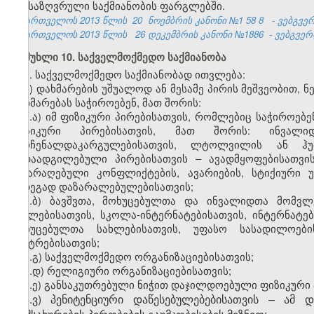
განსაზღვრული საქმიანობის ფარგლებში.
საქართველოს 2013 წლის
20
ნოემბრის კანონი №1
58
8
- ვებგვე
საქართველოს 2013 წლის
26 დეკემბრის კანონი №1886
- ვებგვერდ
მუხლი 10. საქველმოქმედო საქმიანობა
1. საქველმოქმედო საქმიანობად ითვლება:
ა) დახმარების უშუალოდ ან მესამე პირის მეშვეობით, 
დახმარებას საჭიროებენ, მათ შორის:
ა.ა) იმ ფიზიკური პირებისათვის, რომლებიც საჭიროებ
ფიზიკური პირებისათვის, მათ შორის: ინვალიდე
მარჩენალდაკარგულებისათვის, ლტოლვილის ან ჰუ
გადაადგილებული პირებისათვის – ავადმყოფებისათვის
შეიარაღებული კონფლიქტების, ავარიების, სტიქიური უ
შედეგად დაზარალებულებისათვის;
ა.ბ) ბავშვთა, მოხუცებულთა და ინვალიდთა მომვლ
სახლებისათვის, სკოლა-ინტერნატებისათვის, ინტერნატე
მოხუცებულთა სახლებისათვის, უფასო სასადილოების
ცენტრებისათვის;
ა.გ) საქველმოქმედო ორგანიზაციებისათვის;
ა.დ) რელიგიური ორგანიზაციებისათვის;
ა.ე) განსაკუთრებული ნიჭით დაჯილდოებული ფიზიკური პ
ა.ვ) პენიტენციური დაწესებულებებისათვის – ამ