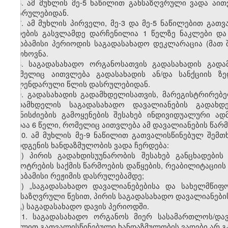
6. ამ მუხლის მე-5 ნაწილით განსაზღვრული ვადა აი
დასრულებიდან.
7. ამ მუხლის პირველი, მე-3 და მე-5 ნაწილებით გა
ვადების გასვლამდე დარჩენილია 1 წელზე ნაკლები და
შესაბამისი პერიოდის საგადასახადო დეკლარაცია (მათ
მოთხოვნა.
8. საგადასახადო ორგანოსათვის გადასახადის გად
რომელიც აითვლება გადასახადის ან/და სანქციის ზ
კალენდარული წლის დასრულებიდან.
9. გადასახადის გადამხდელისათვის, მარეგისტრირებ
გადამხდელის საგადასახადო დავალიანების გადახდ
ღონისძიების გამოყენების შესახებ ინდივიდუალური ა
ვადაა 6 წელი, რომელიც აითვლება ამ დავალიანების წა
10. ამ მუხლის მე-9 ნაწილით გათვალისწინებულ შემ
წარდგენის ხანდაზმულობის ვადა ჩერდება:
ა) პირის გადახდისუუნარობის შესახებ განცხადები
გაკოტრების საქმის წარმოების დაწყების, რეაბილიტაციის
შესაბამისი რეჟიმის დასრულებამდე;
ბ)
„საგადასახადო დავალიანებებისა და სახელმწიფო
განსაზღვრული წესით, პირის საგადასახადო დავალიანები
გ) საგადასახადო დავის პერიოდში.
11.
საგადასახადო
ორგანოს
მიერ
სასამართლოს
/
და
მუხლით
გათვალისწინებული
ხანდაზმულობის
ვადები
არ
გ