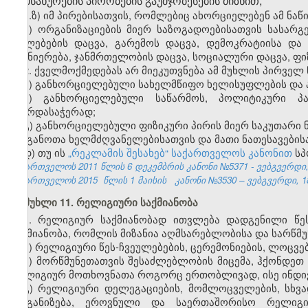
მომსახურების პირობების გაუმჯობესების მიზნით;
ა.ზ) იმ პირებისათვის, რომლებიც ახორციელებენ ამ ნაწ
ბ) ორგანიზაციების მიერ საზოგადოებისათვის სასარგ
უფლებების დაცვა, გარემოს დაცვა, დემოკრატიისა და
მეცნიერება, ჯანმრთელობის დაცვა, სოციალური დაცვა, ფ
2. ქველმოქმედებას არ მიეკუთვნება ამ მუხლის პირველ
ა) განხორციელებული სახელმწიფო ხელისუფლების და
ბ) განხორციელებული საწარმოს, პოლიტიკური პა
მხარდასაჭერად;
გ) განხორციელებული ფიზიკური პირის მიერ საკუთარი 
ორგანოთა ხელმძღვანელებისათვის და მათი ნათესავების
დ) თუ ის
„რეკლამის შესახებ“ საქართველოს კანონით
სპ
საქართველოს 2011 წლის 6 დეკემბრის კანონი №5371 - ვებგვერდი, 
საქართველოს 2015
წლის 1 მაისის
კანონი №3530 – ვებგვერდი, 18
მუხლი 11. რელიგიური საქმიანობა
1. რელიგიურ საქმიანობად ითვლება დადგენილი წე
საქმიანობა, რომლის მიზანია აღმსარებლობისა და სარწმუ
ა) რელიგიური წეს-ჩვეულებების, ცერემონიების, ლოცვე
ბ) მორწმუნეთათვის შესაძლებლობის მიცემა, ჰქონდეთ
რელიგიურ მოთხოვნათა როგორც ერთობლივად, ისე ინდ
გ) რელიგიური დელეგაციების, მომლოცველების, სხვა
ორგანიზება, ეროვნული და საერთაშორისო რელიგიუ