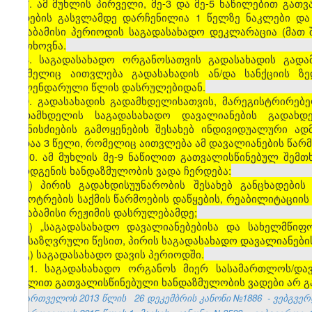
7. ამ მუხლის პირველი, მე-3 და მე-5 ნაწილებით გა
ვადების გასვლამდე დარჩენილია 1 წელზე ნაკლები და
შესაბამისი პერიოდის საგადასახადო დეკლარაცია (მათ
მოთხოვნა.
8. საგადასახადო ორგანოსათვის გადასახადის გად
რომელიც აითვლება გადასახადის ან/და სანქციის ზ
კალენდარული წლის დასრულებიდან.
9. გადასახადის გადამხდელისათვის, მარეგისტრირებ
გადამხდელის საგადასახადო დავალიანების გადახდ
ღონისძიების გამოყენების შესახებ ინდივიდუალური ა
ვადაა 3 წელი, რომელიც აითვლება ამ დავალიანების წა
10. ამ მუხლის მე-9 ნაწილით გათვალისწინებულ შემ
წარდგენის ხანდაზმულობის ვადა ჩერდება:
ა) პირის გადახდისუუნარობის შესახებ განცხადები
გაკოტრების საქმის წარმოების დაწყების, რეაბილიტაციის
შესაბამისი რეჟიმის დასრულებამდე;
ბ) „საგადასახადო დავალიანებებისა და სახელმწიფ
განსაზღვრული წესით, პირის საგადასახადო დავალიანები
გ) საგადასახადო დავის პერიოდში.
11. საგადასახადო ორგანოს მიერ სასამართლოს/და
მუხლით გათვალისწინებული ხანდაზმულობის ვადები არ გ
საქართველოს 2013 წლის
26 დეკემბრის კანონი №1886
- ვებგვერდ