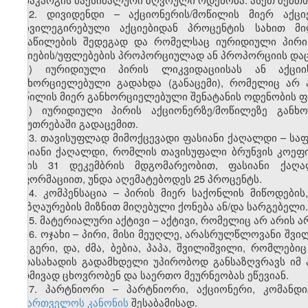
12. დივიდენდი – აქციონერის/მოწილის მიერ აქცი
პრივილეგირებული აქციებიდან პროცენტის სახით მი
განაწილების შედეგად და რომელსაც იურიდიული პირი 
აქციების/უფლებების პროპორციულად ან პროპორციის დაცვი
ა) იურიდიული პირის ლიკვიდაციისას ან აქცი
განხორციელებული გადახდა (განაცემი), რომელიც არ ა
მოწილის მიერ განხორციელებული შენატანის ოდენობის 
ბ) იურიდიული პირის აქციონერზე/მოწილეზე განხ
საკუთრებაში გადაცემით.
13. თავისუფლად მიმოქცევადი ფასიანი ქაღალდი – სა
ფასიანი ქაღალდი, რომლის თავისუფალი ბრუნვის კოეფიც
წლის 31 დეკემბრის მდგომარეობით, ფასიანი ქაღა
ინფორმაციით, უნდა აღემატებოდეს 25 პროცენტს.
14. კომპენსაცია – პირის მიერ საქონლის მიწოდების,
ანაზღაურების მიზნით მიღებული ქონება ან/და სარგებელი.
15. მატერიალური აქტივი – აქტივი, რომელიც არ არის 
16. ოჯახი – პირი, მისი მეუღლე, არასრულწლოვანი შვი
და გერი, და, ძმა, ბებია, პაპა, შვილიშვილი, რომლები
გადასახადის გადამხდელი უპირობოდ განსაზღვრავს იმ 
მუდმივად ცხოვრობენ და საერთო მეურნეობას ეწევიან.
17. პარტნიორი – პარტნიორი, აქციონერი, კომანდ
საქართველოს კანონის
შესაბამისად.