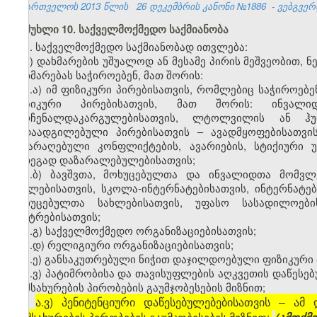
საქართველოს 2013 წლის
26 დეკემბრის კანონი №1886
- ვებგვერდ
მუხლი 10. საქველმოქმედო საქმიანობა
1. საქველმოქმედო საქმიანობად ითვლება:
ა) დახმარების უშუალოდ ან მესამე პირის მეშვეობით, 
დახმარებას საჭიროებენ, მათ შორის:
ა.ა) იმ ფიზიკური პირებისათვის, რომლებიც საჭიროებ
ფიზიკური პირებისათვის, მათ შორის: ინვალიდე
მარჩენალდაკარგულებისათვის, ლტოლვილის ან ჰუ
გადაადგილებული პირებისათვის – ავადმყოფებისათვის
შეიარაღებული კონფლიქტების, ავარიების, სტიქიური უ
შედეგად დაზარალებულებისათვის;
ა.ბ) ბავშვთა, მოხუცებულთა და ინვალიდთა მომვლ
სახლებისათვის, სკოლა-ინტერნატებისათვის, ინტერნატე
მოხუცებულთა სახლებისათვის, უფასო სასადილოების
ცენტრებისათვის;
ა.გ) საქველმოქმედო ორგანიზაციებისათვის;
ა.დ) რელიგიური ორგანიზაციებისათვის;
ა.ე) განსაკუთრებული ნიჭით დაჯილდოებული ფიზიკური პ
ა.ვ) პატიმრობისა და თავისუფლების აღკვეთის დაწესე
მომსახურების პირობების გაუმჯობესების მიზნით;
ა.ვ) პენიტენციური დაწესებულებებისათვის – ა
[