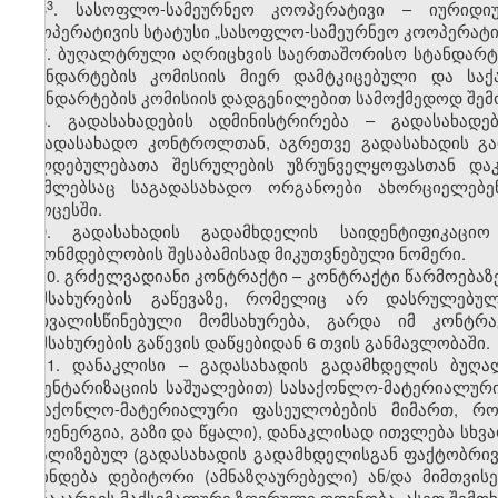
​3
6
. სასოფლო-სამეურნეო კოოპერატივი – იურიდი
კოოპერატივის სტატუსი „სასოფლო-სამეურნეო კოოპერატივ
7. ბუღალტრული აღრიცხვის საერთაშორისო სტანდარტე
სტანდარტების კომისიის მიერ დამტკიცებული და ს
სტანდარტების კომისიის დადგენილებით სამოქმედოდ შემ
8. გადასახადების ადმინისტრირება – გადასახადე
საგადასახადო კონტროლთან, აგრეთვე გადასახადის გ
ვალდებულებათა შესრულების უზრუნველყოფასთან დაკ
რომლებსაც საგადასახადო ორგანოები ახორციელებე
პროცესში.
9. გადასახადის გადამხდელის საიდენტიფიკაცი
კანონმდებლობის შესაბამისად მიკუთვნებული ნომერი.
10. გრძელვადიანი კონტრაქტი – კონტრაქტი წარმოებაზე
მომსახურების გაწევაზე, რომელიც არ დასრულებ
გათვალისწინებული მომსახურება, გარდა იმ კონტრ
მომსახურების გაწევის დაწყებიდან 6 თვის განმავლობაში.
11. დანაკლისი – გადასახადის გადამხდელის ბუღა
ინვენტარიზაციის საშუალებით) სასაქონლო-მატერიალური
სასაქონლო-მატერიალური ფასეულობების მიმართ, რ
თბოენერგია, გაზი და წყალი), დანაკლისად ითვლება სხვა
რეალიზებულ (გადასახადის გადამხდელისგან ფაქტობრი
დგინდება დებიტორი (ამნაზღაურებელი) ან/და მიმთვი
დანაკარგის მაქსიმალური ზღვრული ოდენობა. ასეთ შემთხ