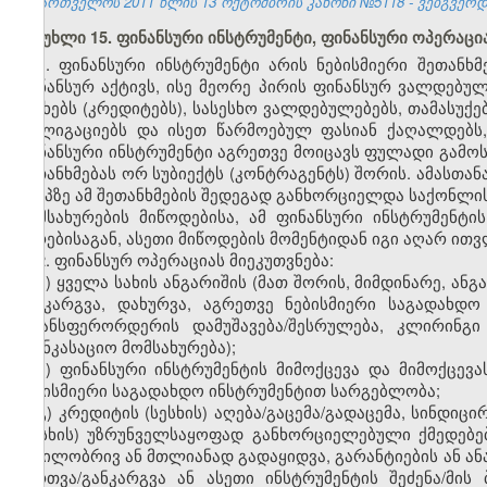
საქართველოს 2011 წლის 13 ოქტომბრის კანონი №5118 - ვებგვერდი,
მუხლი 15. ფინანსური ინსტრუმენტი, ფინანსური ოპერაცი
1. ფინანსური ინსტრუმენტი არის ნებისმიერი შეთან
ფინანსურ აქტივს, ისე მეორე პირის ფინანსურ ვალდებულ
სესხებს (კრედიტებს), სასესხო ვალდებულებებს, თამასუქე
ობლიგაციებს და ისეთ წარმოებულ ფასიან ქაღალდებს,
ფინანსური ინსტრუმენტი აგრეთვე მოიცავს ფულადი გამო
შეთანხმებას ორ სუბიექტს (კონტრაგენტს) შორის. ამასთან
ეტაპზე ამ შეთანხმების შედეგად განხორციელდა საქონლის
მომსახურების მიწოდებისა, ამ ფინანსური ინსტრუმენტი
პირებისაგან, ასეთი მიწოდების მომენტიდან იგი აღარ ით
2. ფინანსურ ოპერაციას მიეკუთვნება:
ა) ყველა სახის ანგარიშის (მათ შორის, მიმდინარე, ან
განკარგვა, დახურვა, აგრეთვე ნებისმიერი საგადახდ
ტრანსფერორდერის დამუშავება/შესრულება, კლირინგ
საინკასაციო მომსახურება);
ბ) ფინანსური ინსტრუმენტის მიმოქცევა და მიმოქცე
ნებისმიერი საგადახდო ინსტრუმენტით სარგებლობა;
გ) კრედიტის (სესხის) აღება/გაცემა/გადაცემა, სინდიც
(სესხის) უზრუნველსაყოფად განხორციელებული ქმედებები
ნაწილობრივ ან მთლიანად გადაყიდვა, გარანტიების ან ან
მართვა/განკარგვა ან ასეთი ინსტრუმენტის შეძენა/მის