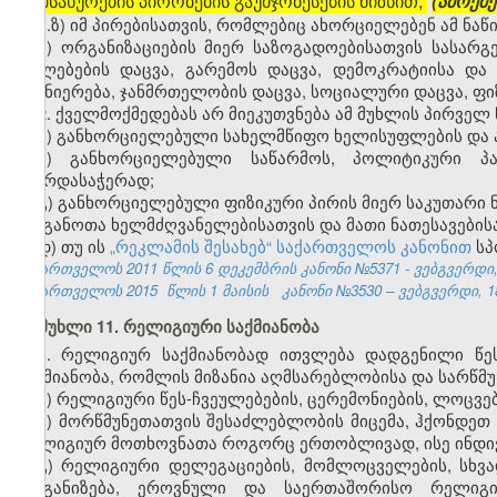
მომსახურების პირობების გაუმჯობესების მიზნით;
(ამოქმ
ა.ზ) იმ პირებისათვის, რომლებიც ახორციელებენ ამ ნაწ
ბ) ორგანიზაციების მიერ საზოგადოებისათვის სასარგ
უფლებების დაცვა, გარემოს დაცვა, დემოკრატიისა და
მეცნიერება, ჯანმრთელობის დაცვა, სოციალური დაცვა, ფ
2. ქველმოქმედებას არ მიეკუთვნება ამ მუხლის პირველ
ა) განხორციელებული სახელმწიფო ხელისუფლების და
ბ) განხორციელებული საწარმოს, პოლიტიკური პა
მხარდასაჭერად;
გ) განხორციელებული ფიზიკური პირის მიერ საკუთარი 
ორგანოთა ხელმძღვანელებისათვის და მათი ნათესავების
დ) თუ ის
„რეკლამის შესახებ“ საქართველოს კანონით
სპ
საქართველოს 2011 წლის 6 დეკემბრის კანონი №5371 - ვებგვერდი, 
საქართველოს 2015
წლის 1 მაისის
კანონი №3530 – ვებგვერდი, 18
მუხლი 11. რელიგიური საქმიანობა
1. რელიგიურ საქმიანობად ითვლება დადგენილი წე
საქმიანობა, რომლის მიზანია აღმსარებლობისა და სარწმუ
ა) რელიგიური წეს-ჩვეულებების, ცერემონიების, ლოცვე
ბ) მორწმუნეთათვის შესაძლებლობის მიცემა, ჰქონდეთ
რელიგიურ მოთხოვნათა როგორც ერთობლივად, ისე ინდ
გ) რელიგიური დელეგაციების, მომლოცველების, სხვა
ორგანიზება, ეროვნული და საერთაშორისო რელიგიუ