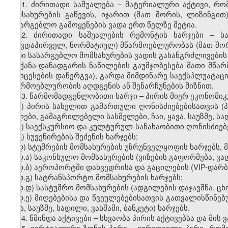
31. ძირითადი საშუალება – მატერიალური აქტივი, რო
მომსახურების გაწევის, იჯარით (მათ შორის, ლიზინგი
სასარგებლო გამოყენების ვადა ერთ წელზე მეტია.
32. ძირითადი საშუალების რემონტის ხარჯები – ხ
(თავდაპირველ, ნორმატიულ) მწარმოებლურობას (მათ შორი
მათი სასარგებლო მომსახურების ვადის გახანგრძლივები
მანქანა-დანადგარის ნაწილების გაუმჯობესება მათი მ
პროცესების დანერგვა), გარდა მიმდინარე საექსპლუატაც
მწარმოებლურობის აღდგენის ან შენარჩუნების მიზნით.
33. წარმომადგენლობითი ხარჯი – პირის მიერ ეკონომიკ
ა) პირის სახელით გამართული ღონისძიებებისათვის (პ
წყლები, გამაგრილებელი სასმელები, ჩაი, ყავა, საუზმე, სად
ბ) საექსკურსიო და კულტურულ-სანახაობითი ღონისძიებე
გ) სუვენირების შეძენის ხარჯებს;
დ) სტუმრების მომსახურების უზრუნველყოფის ხარჯებს, 
დ.ა) საკონსულო მომსახურების (ვიზების გაფორმება, ვა
დ.ბ) აეროპორტში დახვედრისა და გაცილების (VIP-დარბა
დ.გ) სატრანსპორტო მომსახურების ხარჯებს;
დ.დ) სასტუმრო მომსახურების (ადგილების დაჯავშნა, ცხ
დ.ე) მიღებებისა და წვეულებებისათვის გათვალისწინებ
ყავა, საუზმე, სადილი, ვახშამი, ბანკეტი) ხარჯებს.
34. წმინდა აქტივები – სხვაობა პირის აქტივებსა და მი
35. ვირტუალური ზონის პირი – იურიდიული პირი, რო