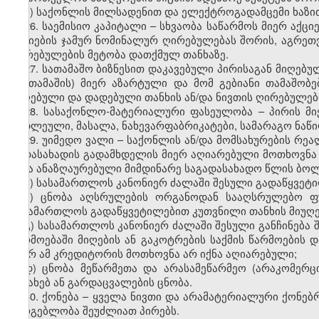
ბ) საქონლის მილსადენით და ელექტროგადამცემი ხაზი
26
.
საემისიო კაპიტალი – სხვაობა საწარმოს მიერ აქცი
აქციების ჯამურ ნომინალურ ღირებულებას შორის, აგრეთ
ღირებულების მეტობა დათქმულ თანხაზე.
27. სათამაშო ბიზნესით დაკავებული პირისაგან მიღებუ
(მოთამაშის) მიერ აზარტული და მო
მ
გებიანი თამაშობე
მიღებული და დადებული თანხის ან/და ნივთის ღირებულებ
28. სასაქონლო-მატერიალური ფასეულობა – პირის მი
ნედლეული, მასალა, ნახევარფაბრიკატები, სამარაგო ნაწილ
29. უიმედო ვალი – საქონლის ან/და მომსახურების რე
გადასახადის გადამხდელის მიერ აღიარებული მოთხოვნა 
იქნა ანაზღაურებული მიმდინარე საგადასახადო წლის ბოლ
ა) სასამართლოს კანონიერ ძალაში შესული გადაწყვეტი
ბ) ცნობა აღსრულების ორგანოდან სააღსრულებო ფ
სასამართლოს გადაწყვეტილებით კუთვნილი თანხის მიუღე
გ) სასამართლოს კანონიერ ძალაში შესული განჩინება შ
წარმოებაში მიღების ან გაკოტრების საქმის წარმოების დ
მიერ ამ კრედიტორის მოთხოვნა არ იქნა აღიარებული;
დ) ცნობა მეწარმეთა და არასამეწარმეო (არაკომერც
შესახებ ან გარდაცვალების ცნობა.
30. ქონება – ყველა ნივთი და არამატერიალური ქონებ
სარგებლობა შეუძლიათ პირებს.