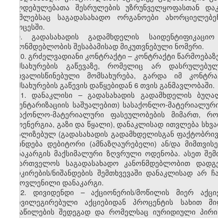
ვალდებულებათა შესრულების უზრუნველყოფასთან დაკ
რომლებსაც საგადასახადო ორგანოები ახორციელებე
პროცესში.
9. გადასახადის გადამხდელის საიდენტიფიკაცი
კანონმდებლობის შესაბამისად მიკუთვნებული ნომერი.
10. გრძელვადიანი კონტრაქტი – კონტრაქტი წარმოებაზე
მომსახურების გაწევაზე, რომელიც არ დასრულებ
გათვალისწინებული მომსახურება, გარდა იმ კონტრ
მომსახურების გაწევის დაწყებიდან 6 თვის განმავლობაში.
11. დანაკლისი – გადასახადის გადამხდელის ბუღა
ინვენტარიზაციის საშუალებით) სასაქონლო-მატერიალური
სასაქონლო-მატერიალური ფასეულობების მიმართ, რ
თბოენერგია, გაზი და წყალი), დანაკლისად ითვლება სხვა
რეალიზებულ (გადასახადის გადამხდელისგან ფაქტობრი
დგინდება დებიტორი (ამნაზღაურებელი) ან/და მიმთვი
დანაკარგის მაქსიმალური ზღვრული ოდენობა. ასეთ შემ
საქართველოს საგადასახადო კანონმდებლობით დადგე
მარკირების/ნიშანდების შემთხვევაში დანაკლისად არ 
გამოვლენილი დანაკარგი.
12. დივიდენდი – აქციონერის/მოწილის მიერ აქცი
პრივილეგირებული აქციებიდან პროცენტის სახით მი
განაწილების შედეგად და რომელსაც იურიდიული პირი 