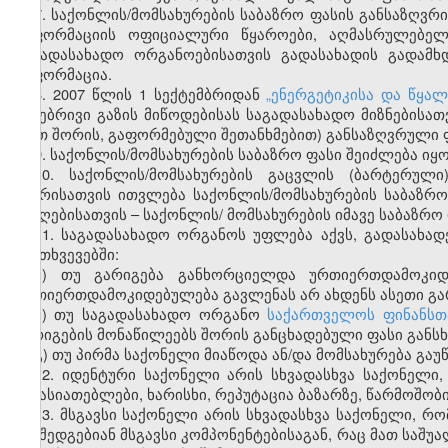
7. საქონლის/მომსახურების საბაზრო ფასის განსაზღვრი
ინფორმაციის ოფიციალური წყაროები, აღმასრულებელი
საგადასახადო ორგანოებისათვის გადასახადის გადამ
ინფორმაცია.
8. 2007 წლის 1 სექტემბრიდან
„ენერგეტიკისა და წყა
ბუნებრივი გაზის მიწოდებისას საგადასახადო მიზნებისა
(მათ შორის, გაფორმებული შეთანხმებით) განსაზღვრული 
9. საქონლის/მომსახურების საბაზრო ფასი შეიძლება იყ
10. საქონლის/მომსახურების გაცვლის (ბარტერულ
მხარისათვის ითვლება საქონლის/მომსახურების საბაზ
მიმღებისათვის – საქონლის/ მომსახურების იმავე საბაზრო
11. საგადასახადო ორგანოს უფლება აქვს, გადასახად
შემთხვევებში:
ა) თუ გარიგება განხორციელდა ურთიერთდამოკიდ
ურთიერთდამოკიდებულება გავლენას არ ახდენს ასეთი გარ
ბ) თუ საგადასახადო ორგანო
საქართველოს ფინანსთ
გარიგების მონაწილეებს შორის განცხადებული ფასი განსხ
გ) თუ პირმა საქონელი მიაწოდა ან/და მომსახურება გაუ
12. იდენტური საქონელი არის სხვადასხვა საქონელი
მახასიათებლები, ხარისხი, რეპუტაცია ბაზარზე, წარმოშობი
13. მსგავსი საქონელი არის სხვადასხვა საქონელი, რო
და შედგებიან მსგავსი კომპონენტებისაგან, რაც მათ საშუ