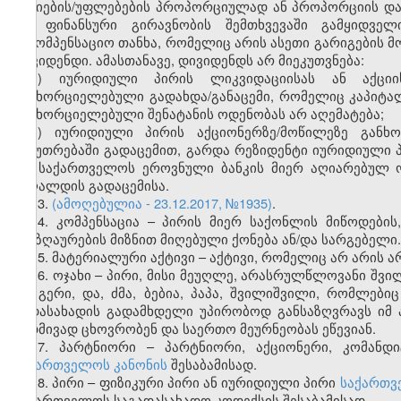
აქციების/უფლებების პროპორციულად ან პროპორციის დაცვ
და ფინანსური გირავნობის შემთხვევაში გამყიდველი
საკომპენსაციო თანხა, რომელიც არის ასეთი გარიგების
დივიდენდი. ამასთანავე, დივიდენდს არ მიეკუთვნება:
ა) იურიდიული პირის ლიკვიდაციისას ან აქცი
განხორციელებული გადახდა/განაცემი, რომელიც კაპიტალ
განხორციელებული შენატანის ოდენობას არ აღემატება;
ბ) იურიდიული პირის აქციონერზე/მოწილეზე განხ
საკუთრებაში გადაცემით, გარდა რეზიდენტი იურიდიული 
და საქართველოს ეროვნული ბანკის მიერ აღიარებულ 
ქაღალდის გადაცემისა.
13.
(ამოღებულია - 23.12.2017, №1935)
.
14. კომპენსაცია – პირის მიერ საქონლის მიწოდების,
ანაზღაურების მიზნით მიღებული ქონება ან/და სარგებელი.
15. მატერიალური აქტივი – აქტივი, რომელიც არ არის 
16. ოჯახი – პირი, მისი მეუღლე, არასრულწლოვანი შვი
და გერი, და, ძმა, ბებია, პაპა, შვილიშვილი, რომლები
გადასახადის გადამხდელი უპირობოდ განსაზღვრავს იმ 
მუდმივად ცხოვრობენ და საერთო მეურნეობას ეწევიან.
17. პარტნიორი – პარტნიორი, აქციონერი, კომანდ
საქართველოს კანონის
შესაბამისად.
18. პირი – ფიზიკური პირი ან იურიდიული პირი
საქართვ
საქართველოს საგადასახადო კოდექსის შესაბამისად.