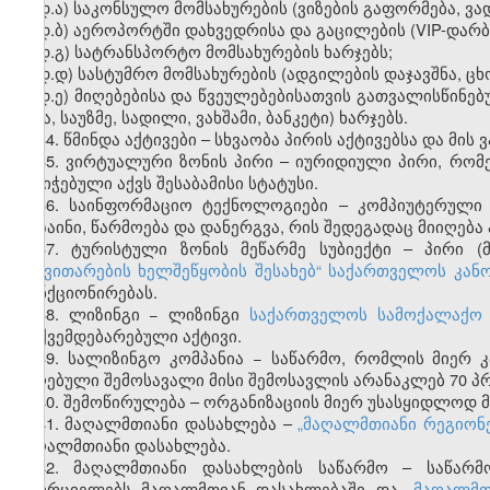
დ.ა) საკონსულო მომსახურების (ვიზების გაფორმება, ვა
დ.ბ) აეროპორტში დახვედრისა და გაცილების (VIP-დარბა
დ.გ) სატრანსპორტო მომსახურების ხარჯებს;
დ.დ) სასტუმრო მომსახურების (ადგილების დაჯავშნა, ცხ
დ.ე) მიღებებისა და წვეულებებისათვის გათვალისწინებ
ყავა, საუზმე, სადილი, ვახშამი, ბანკეტი) ხარჯებს.
34. წმინდა აქტივები – სხვაობა პირის აქტივებსა და მი
35. ვირტუალური ზონის პირი – იურიდიული პირი, რო
მინიჭებული აქვს შესაბამისი სტატუსი.
36. საინფორმაციო ტექნოლოგიები – კომპიუტერული ს
დიზაინი, წარმოება და დანერგვა, რის შედეგადაც მიიღე
37. ტურისტული ზონის მეწარმე სუბიექტი – პირი (
განვითარების ხელშეწყობის შესახებ“
საქართველოს კანო
ფუნქციონირებას.
38. ლიზინგი − ლიზინგი
საქართველოს სამოქალაქო 
დაქვემდებარებული აქტივი.
39. სალიზინგო კომპანია − საწარმო, რომლის მიერ
მიღებული შემოსავალი მისი შემოსავლის არანაკლებ 70 პ
40. შემოწირულება – ორგანიზაციის მიერ უსასყიდლოდ 
41. მაღალმთიანი დასახლება –
„მაღალმთიანი რეგიონე
მაღალმთიანი დასახლება.
42. მაღალმთიანი დასახლების საწარმო – საწარმო
ახორციელებს მაღალმთიან დასახლებაში და
„მაღალმთ