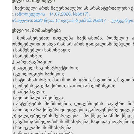
მუხლი 13. საქონელი
1. საქონელი არის მატერიალური ან არამატერიალური ქო
2.
(ამოღებულია - 14.07.2020, №6817)
.
საქართველოს 2020 წლის 14 ივლისის კანონი №6817 – ვებგვერდი, 2
მუხლი 14. მომსახურება
1. მომსახურებად ითვლება საქმიანობა, რომელიც 
კანონმდებლობით სხვა რამ არ არის გათვალისწინებული, მ
ა) სამშენებლო-სამონტაჟო;
ბ) სარემონტო;
გ) სარესტავრაციო;
დ) საცდელ-საკონსტრუქტორო;
ე) გეოლოგიურ-საძიებო;
ვ) სატრანსპორტო, მათ შორის, გაზის, ნავთობის, ნავ
ზ) ქონების გაცემა ქირით, იჯარით ან ლიზინგით;
თ) საშუამავლო;
ი) პერსონალის შერჩევა;
კ) პატენტების, მოწმობების, ლიცენზიების, სავაჭრო ნ
სხვა პირადი არაქონებრივი უფლების გამოყენებაზე უფლებ
ლ) ვალდებულების შესრულება – მოქმედება ან მოქმედებ
მ) კავშირგაბმულობის მომსახურება, საყოფაცხოვრებო 
ნ) სარეკლამო მომსახურება;
ო) ინოვაციური მომსახურება;