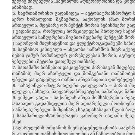
რომელიც მიღებულია „საქონლის აღწერილობისა და კოდირე
შესაბამისად.
25. საერთაშორისო გადაზიდვა – ავტოსატრანსპორტო ს
საჰაერო ხომალდით მგზავრთა, საქონლის (მათ შორის
საქართველოა, მდებარე ორ პუნქტს შორის ნებისმიერი გად
ა) გადაზიდვა, რომელიც ხორციელდება მხოლოდ საქა
საქართველოს საზღვრების შიგნით მდებარე პუნქტებს შორ
ბ) საქონლის მილსადენით და ელექტროგადამცემი ხაზი
26. საემისიო კაპიტალი – სხვაობა საწარმოს მიერ აქც
აქციების ჯამურ ნომინალურ ღირებულებას შორის, აგრეთ
ღირებულების მეტობა დათქმულ თანხაზე.
27. სათამაშო ბიზნესით დაკავებული პირისაგან მიღებუ
(მოთამაშის) მიერ აზარტული და მომგებიანი თამაშობებ
მიღებული და დადებული თანხის ან/და ნივთის ღირებულებ
28. სასაქონლო-მატერიალური ფასეულობა – პირის მი
ნედლეული, მასალა, ნახევარფაბრიკატები, სამარაგო ნაწილ
29. უიმედო ვალი – საქონლის ან/და მომსახურების რე
გადასახადის გადამხდელის მიერ აღიარებული მოთხოვნა 
იქნა ანაზღაურებული მიმდინარე საგადასახადო წლის ბოლ
ა) სასამართლოს/არბიტრაჟის კანონიერ ძალაში შეს
შესახებ;
ბ) აღსრულების ორგანოს მიერ გაცემული ცნობა სააღ
მიერ კუთვნილი თანხის მიუღებლობის ან ნაწილობრივ მიღ