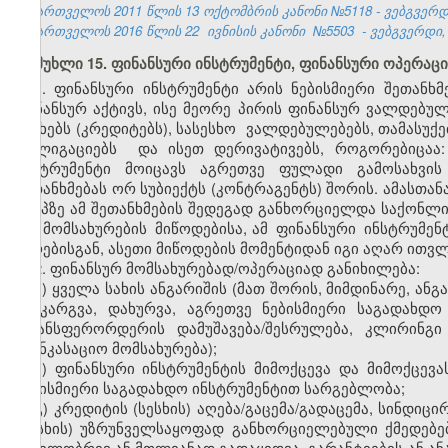
საქართველოს 2011 წლის 13 ოქტომბრის კანონი №5118 - ვებგვერდი,
საქართველოს 2016 წლის 22
ივნისის კანონი
№5503
- ვებგვერდი
მუხლი 15. ფინანსური ინსტრუმენტი, ფინანსური ოპერაცი
1. ფინანსური ინსტრუმენტი არის ნებისმიერი შეთან
ფინანსურ აქტივს, ისე მეორე პირის ფინანსურ ვალდებულ
სესხებს (კრედიტებს), სასესხო ვალდებულებებს, თამასუქე
ობლიგაციებს და ისეთ დერივატივებს, როგორებიცაა:
ინსტრუმენტი მოიცავს აგრეთვე ფულადი გამოსახვის
შეთანხმებას ორ სუბიექტს (კონტრაგენტს) შორის. ამასთან
ეტაპზე ამ შეთანხმების შედეგად განხორციელდა საქონლი
და მომსახურების მიწოდებისა, ამ ფინანსური ინსტრუმენ
პირებისგან, ასეთი მიწოდების მომენტიდან იგი აღარ ითვ
2. ფინანსურ მომსახურებად/ოპერაციად განიხილება:
ა) ყველა სახის ანგარიშის (მათ შორის, მიმდინარე, ან
განკარგვა, დახურვა, აგრეთვე ნებისმიერი საგადახდ
ტრანსფერორდერის დამუშავება/შესრულება, კლირინგ
საინკასაციო მომსახურება);
ბ) ფინანსური ინსტრუმენტის მიმოქცევა და მიმოქცე
ნებისმიერი საგადახდო ინსტრუმენტით სარგებლობა;
გ) კრედიტის (სესხის) აღება/გაცემა/გადაცემა, სინდიც
(სესხის) უზრუნველსაყოფად განხორციელებული ქმედებები
ნაწილობრივ ან მთლიანად გადაყიდვა, გარანტიების ან ან