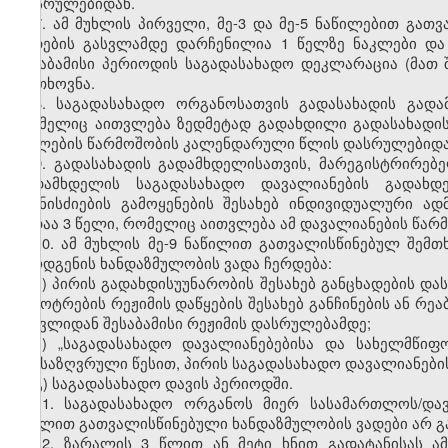
დასრულებიდან.
7. ამ მუხლის პირველი, მე-3 და მე-5 ნაწილებით გა
ვადების გასვლამდე დარჩენილია 1 წელზე ნაკლები და
შესაბამისი პერიოდის საგადასახადო დეკლარაცია (მათ
მოთხოვნა.
8. საგადასახადო ორგანოსათვის გადასახადის გად
რომელიც აითვლება ზედმეტად გადახდილი გადასახადის ან
უფლების წარმოშობის კალენდარული წლის დასრულებიდა
9. გადასახადის გადამხდელისათვის, მარეგისტრირებ
გადამხდელის საგადასახადო დავალიანების გადახდ
ღონისძიების გამოყენების შესახებ ინდივიდუალური ა
ვადაა 3 წელი, რომელიც აითვლება ამ დავალიანების წა
10. ამ მუხლის მე-9 ნაწილით გათვალისწინებულ შემ
წარდგენის ხანდაზმულობის ვადა ჩერდება:
ა) პირის გადახდისუუნარობის შესახებ განცხადების დ
გაკოტრების რეჟიმის დაწყების შესახებ განჩინების ან რე
შესვლიდან შესაბამისი რეჟიმის დასრულებამდე;
ბ) „საგადასახადო დავალიანებებისა და სახელმწიფ
განსაზღვრული წესით, პირის საგადასახადო დავალიანები
გ) საგადასახადო დავის პერიოდში.
11. საგადასახადო ორგანოს მიერ სასამართლოს/და
მუხლით გათვალისწინებული ხანდაზმულობის ვადები არ გა
12. ზარალის 3 წლით ან მეტი ხნით გადატანისას ა