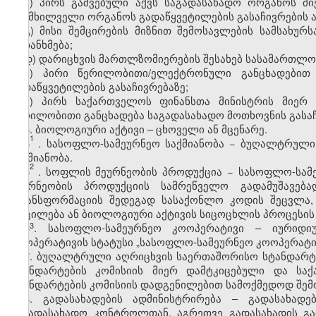
ბ) პირს გაშვებული აქვს საგადასახადო ორგანოს მ
განმხილველი ორგანოს გადაწყვეტილების გასაჩივრების 
გ) მისი შემცირების მიზნით შემოსავლების სამსახუ
შეთანხმება;
დ) დარიცხვის მართლზომიერების შესახებ სასამართლო
ე) პირი წერილობითი/ელექტრონული განცხადებით
გადაწყვეტილების გასაჩივრებაზე;
ვ) პირს საქართველოს ფინანსთა მინისტრის მიერ
წერილობითი განცხადება საგადასახადო მოთხოვნის გასაჩი
6. ბიოლოგიური აქტივი – ცხოველი ან მცენარე.
1
6
. სასოფლო-სამეურნეო საქმიანობა − ბუღალტრული
საქმიანობა.
2
6
. სოფლის მეურნეობის პროდუქცია − სასოფლო-სამე
მეურნეობის პროდუქციის სამრეწველო გადამუშავე
ტრანსფორმაციის შედეგად სასაქონლო კოდის შეცვლა,
მოცილება ან ბიოლოგიური აქტივის სიცოცხლის პროცესის 
​3
6
. სასოფლო-სამეურნეო კოოპერატივი – იურიდი
კოოპერატივის სტატუსი „სასოფლო-სამეურნეო კოოპერატივ
7. ბუღალტრული აღრიცხვის საერთაშორისო სტანდარტე
სტანდარტების კომისიის მიერ დამტკიცებული და ს
სტანდარტების კომისიის დადგენილებით სამოქმედოდ შემ
8. გადასახადების ადმინისტრირება – გადასახადე
საგადასახადო კონტროლთან, აგრეთვე გადასახადის გ