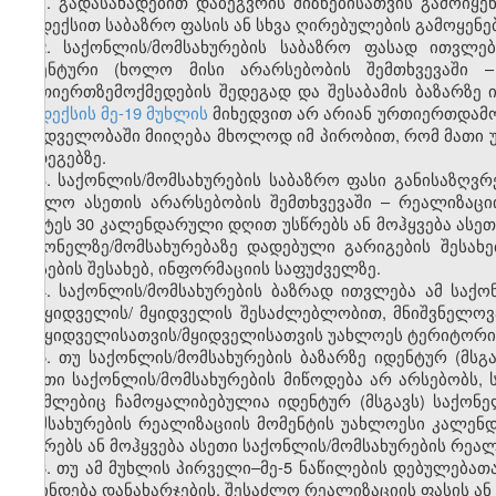
1. გადასახადებით დაბეგვრის მიზნებისათვის გამოიყე
კოდექსით საბაზრო ფასის ან სხვა ღირებულების გამოყენე
2. საქონლის/მომსახურების საბაზრო ფასად ითვლე
იდენტური (ხოლო მისი არარსებობის შემთხვევაში – 
ურთიერთზემოქმედების შედეგად და შესაბამის ბაზარზე
კოდექსის მე-19 მუხლის
მიხედვით არ არიან ურთიერთდამო
მხედველობაში მიიღება მხოლოდ იმ პირობით, რომ მათი 
შედეგებზე.
3. საქონლის/მომსახურების საბაზრო ფასი განისაზღვრ
(ხოლო ასეთის არარსებობის შემთხვევაში – რეალიზაც
უმეტეს 30 კალენდარული დღით უსწრებს ან მოჰყვება ასეთ
საქონელზე/მომსახურებაზე დადებული გარიგების შესახ
ფასების შესახებ, ინფორმაციის საფუძველზე.
4. საქონლის/მომსახურების ბაზრად ითვლება ამ საქო
გამყიდველის/ მყიდველის შესაძლებლობით, მნიშვნელოვა
გამყიდველისათვის/მყიდველისათვის უახლოეს ტერიტორია
5. თუ საქონლის/მომსახურების ბაზარზე იდენტურ (მსგ
ასეთი საქონლის/მომსახურების მიწოდება არ არსებობს, 
რომლებიც ჩამოყალიბებულია იდენტურ (მსგავს) საქონე
მომსახურების რეალიზაციის მომენტის უახლოესი კალე
უსწრებს ან მოჰყვება ასეთი საქონლის/მომსახურების რეალ
6. თუ ამ მუხლის პირველი–მე-5 ნაწილების დებულებათ
დგინდება დანახარჯების, შესაძლო რეალიზაციის ფასის ან