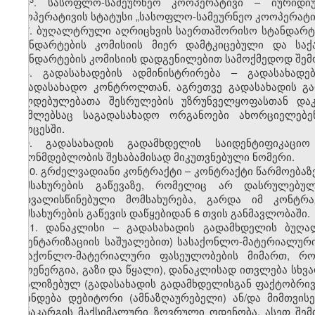
6
. სასოფლო-სამეურნეო კოოპერატივი – იურიდი
კოოპერატივის სტატუსი „სასოფლო-სამეურნეო კოოპერატივ
7. ბუღალტრული აღრიცხვის საერთაშორისო სტანდარტე
სტანდარტების კომისიის მიერ დამტკიცებული და ს
სტანდარტების კომისიის დადგენილებით სამოქმედოდ შემ
8. გადასახადების ადმინისტრირება – გადასახადე
საგადასახადო კონტროლთან, აგრეთვე გადასახადის გ
ვალდებულებათა შესრულების უზრუნველყოფასთან დაკ
რომლებსაც საგადასახადო ორგანოები ახორციელებე
პროცესში.
9. გადასახადის გადამხდელის საიდენტიფიკაცი
კანონმდებლობის შესაბამისად მიკუთვნებული ნომერი.
10. გრძელვადიანი კონტრაქტი – კონტრაქტი წარმოებაზე
მომსახურების გაწევაზე, რომელიც არ დასრულებ
გათვალისწინებული მომსახურება, გარდა იმ კონტრ
მომსახურების გაწევის დაწყებიდან 6 თვის განმავლობაში.
11. დანაკლისი – გადასახადის გადამხდელის ბუღა
ინვენტარიზაციის საშუალებით) სასაქონლო-მატერიალური
სასაქონლო-მატერიალური ფასეულობების მიმართ, რ
თბოენერგია, გაზი და წყალი), დანაკლისად ითვლება სხვა
რეალიზებულ (გადასახადის გადამხდელისგან ფაქტობრი
დგინდება დებიტორი (ამნაზღაურებელი) ან/და მიმთვი
დანაკარგის მაქსიმალური ზღვრული ოდენობა. ასეთ შემ