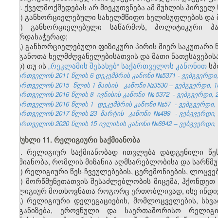
2. ქველმოქმედებას არ მიეკუთვნება ამ მუხლის პირველ
ა) განხორციელებული სახელმწიფო ხელისუფლების და 
ბ) განხორციელებული საწარმოს, პოლიტიკური პა
მხარდასაჭერად;
გ) განხორციელებული ფიზიკური პირის მიერ საკუთარი 
ორგანოთა ხელმძღვანელებისათვის და მათი ნათესავების
დ) თუ ის
„რეკლამის შესახებ“ საქართველოს კანონით
სპ
საქართველოს 2011 წლის 6 დეკემბრის კანონი №5371 - ვებგვერდი, 
საქართველოს 2015
წლის 1 მაისის
კანონი №3530 – ვებგვერდი, 18
საქართველოს 2016 წლის 8
ივნისის კანონი
№
5372
- ვებგვერდი, 2
საქართველოს 2016 წლის 1
დეკემბრის კანონი №57
- ვებგვერდი, 
საქართველოს 2017 წლის 23
მარტის
კანონი
№499
- ვებგვერდი, 
საქართველოს 2020 წლის 15 ივლისის კანონი №6942 – ვებგვერდი, 2
მუხლი 11. რელიგიური საქმიანობა
1. რელიგიურ საქმიანობად ითვლება დადგენილი წე
საქმიანობა, რომლის მიზანია აღმსარებლობისა და სარწმუ
ა) რელიგიური წეს-ჩვეულებების, ცერემონიების, ლოცვე
ბ) მორწმუნეთათვის შესაძლებლობის მიცემა, ჰქონდეთ
რელიგიურ მოთხოვნათა როგორც ერთობლივად, ისე ინდ
გ) რელიგიური დელეგაციების, მომლოცველების, სხვა
ორგანიზება, ეროვნული და საერთაშორისო რელიგიუ