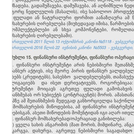
დამზადება, გადამუშავება, დამუშავება, ან აღნიშნული ნ
როგორც ნედლეულის (მასალის), ისე საბოლოო პროდუქტი
და ფულადი ან ნატურალური ფორმით აანაზღაურა ამ ნ
მომსახურების ღირებულება (მიუხედავად იმისა, წარმოები
მაკომპლექტებლები ან სხვა კომპონენტები, რომელთ
მომსახურების ღირებულებაში).
საქართველოს 2011 წლის 13 ოქტომბრის კანონი №5118 - ვებგვერდი,
საქართველოს 2016 წლის 22
ივნისის კანონი
№5503
- ვებგვერდი
მუხლი 15. ფინანსური ინსტრუმენტი, ფინანსური ოპერაცი
1. ფინანსური ინსტრუმენტი არის ნებისმიერი შეთან
ფინანსურ აქტივს, ისე მეორე პირის ფინანსურ ვალდებულ
სესხებს (კრედიტებს), სასესხო ვალდებულებებს, თამასუქე
ობლიგაციებს და ისეთ დერივატივებს, როგორებიცაა:
ინსტრუმენტი მოიცავს აგრეთვე ფულადი გამოსახვის
შეთანხმებას ორ სუბიექტს (კონტრაგენტს) შორის. ამასთან
ეტაპზე ამ შეთანხმების შედეგად განხორციელდა საქონლი
და მომსახურების მიწოდებისა, ამ ფინანსური ინსტრუმენ
პირებისგან, ასეთი მიწოდების მომენტიდან იგი აღარ ითვ
2. ფინანსურ მომსახურებად/ოპერაციად განიხილება:
ა) ყველა სახის ანგარიშის (მათ შორის, მიმდინარე, ან
განკარგვა, დახურვა, აგრეთვე ნებისმიერი საგადახდ