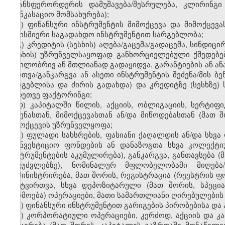
ტრანსფერორდერის დამუშავება/შესრულება, კლირინგ
საინკასაციო მომსახურება);
ბ) ფინანსური ინსტრუმენტის მიმოქცევა და მიმოქცე
ნებისმიერი საგადახდო ინსტრუმენტით სარგებლობა;
გ) კრედიტის (სესხის) აღება/გაცემა/გადაცემა, სინდიც
(სესხის) უზრუნველსაყოფად განხორციელებული ქმედებები
ნაწილობრივ ან მთლიანად გადაყიდვა, გარანტიების ან ან
მართვა/განკარგვა ან ასეთი ინსტრუმენტის შეძენა/მის ბ
სარგებლისა და ძირის გადახდა) და კრედიტზე (სესხზე)
აგრეთვე ფაქტორინგი;
დ) კაპიტალში წილის, აქციის, ობლიგაციის, სერტიფი
შეძენასთან, მიმოქცევასთან ან/და მიწოდებასთან (მათ 
მიმოქცევის უზრუნველყოფა;
ე) ფულადი სახსრების, ფასიანი ქაღალდის ან/და სხვა 
საინვესტიციო ფონდების ან დანაზოგთა სხვა კოლექტი
ინსტრუმენტების აკუმულირება), განკარგვა, განთავსება 
საფუძვლებზე), ნომინალურ მფლობელობაში მიღება/გ
ადმინისტრირება, მათ შორის, რეგისტრაცია (რეესტრის ფ
განტვირთვა, სხვა დეპოზიტარული (მათ შორის, სპეცი
წარმოება) ოპერაციები, მათი სამართლიანი ღირებულების 
ვ) ფინანსური ინსტრუმენტით გარიგების პირობებისა და 
ზ) კორპორატიული ოპერაციები, კერძოდ, აქციის და კ
შემცირება (მათ შორის, კაპიტალის გაზრდაში მონაწილეობ