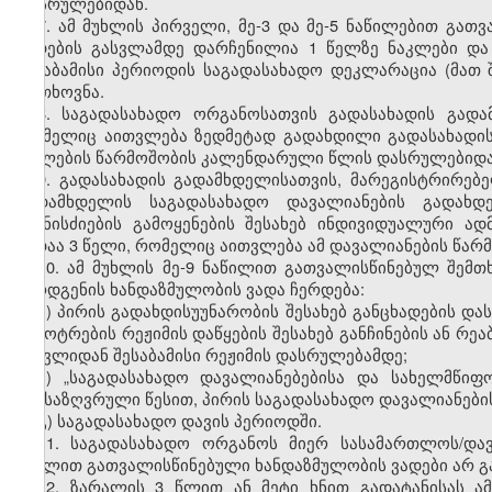
დასრულებიდან.
7. ამ მუხლის პირველი, მე-3 და მე-5 ნაწილებით გა
ვადების გასვლამდე დარჩენილია 1 წელზე ნაკლები და
შესაბამისი პერიოდის საგადასახადო დეკლარაცია (მათ
მოთხოვნა.
8. საგადასახადო ორგანოსათვის გადასახადის გად
რომელიც აითვლება ზედმეტად გადახდილი გადასახადის ან
უფლების წარმოშობის კალენდარული წლის დასრულებიდა
9. გადასახადის გადამხდელისათვის, მარეგისტრირებ
გადამხდელის საგადასახადო დავალიანების გადახდ
ღონისძიების გამოყენების შესახებ ინდივიდუალური ა
ვადაა 3 წელი, რომელიც აითვლება ამ დავალიანების წა
10. ამ მუხლის მე-9 ნაწილით გათვალისწინებულ შემ
წარდგენის ხანდაზმულობის ვადა ჩერდება:
ა) პირის გადახდისუუნარობის შესახებ განცხადების დ
გაკოტრების რეჟიმის დაწყების შესახებ განჩინების ან რე
შესვლიდან შესაბამისი რეჟიმის დასრულებამდე;
ბ) „საგადასახადო დავალიანებებისა და სახელმწიფ
განსაზღვრული წესით, პირის საგადასახადო დავალიანები
გ) საგადასახადო დავის პერიოდში.
11. საგადასახადო ორგანოს მიერ სასამართლოს/და
მუხლით გათვალისწინებული ხანდაზმულობის ვადები არ გა
12. ზარალის 3 წლით ან მეტი ხნით გადატანისას ა