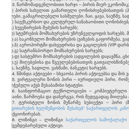
33. წარმომადგენლობითი ხარჯი – პირის მიერ ეკონომიკ
ა) პირის სახელით გამართული ღონისძიებებისათვის (პ
წყლები, გამაგრილებელი სასმელები, ჩაი, ყავა, საუზმე, სად
ბ) საექსკურსიო და კულტურულ-სანახაობითი ღონისძიებე
გ) სუვენირების შეძენის ხარჯებს;
დ) სტუმრების მომსახურების უზრუნველყოფის ხარჯებს, 
დ.ა) საკონსულო მომსახურების (ვიზების გაფორმება, ვა
დ.ბ) აეროპორტში დახვედრისა და გაცილების (VIP-დარბა
დ.გ) სატრანსპორტო მომსახურების ხარჯებს;
დ.დ) სასტუმრო მომსახურების (ადგილების დაჯავშნა, ცხ
დ.ე) მიღებებისა და წვეულებებისათვის გათვალისწინებ
ყავა, საუზმე, სადილი, ვახშამი, ბანკეტი) ხარჯებს.
34. წმინდა აქტივები – სხვაობა პირის აქტივებსა და მი
35. ვირტუალური ზონის პირი – იურიდიული პირი, რო
მინიჭებული აქვს შესაბამისი სტატუსი.
36. საინფორმაციო ტექნოლოგიები – კომპიუტერული ს
დიზაინი, წარმოება და დანერგვა, რის შედეგადაც მიიღე
37. ტურისტული ზონის მეწარმე სუბიექტი – პირი (
განვითარების ხელშეწყობის შესახებ“
საქართველოს კანო
ფუნქციონირებას.
38. ლიზინგი − ლიზინგი
საქართველოს სამოქალაქო 
დაქვემდებარებული აქტივი.