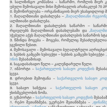
39. სალიზინგო კომპანია − საწარმო, რომლის მიერ
მიღებული შემოსავალი მისი შემოსავლის არანაკლებ 70 პ
40. შემოწირულება – ორგანიზაციის მიერ უსასყიდლოდ 
41. მაღალმთიანი დასახლება –
„მაღალმთიანი რეგიონე
მაღალმთიანი დასახლება.
42. მაღალმთიანი დასახლების საწარმო – საწარმო
ახორციელებს მაღალმთიან დასახლებაში და
„მაღალმთ
მინიჭებული აქვს მაღალმთიანი დასახლების საწარმოს სტა
43. წმინდა მოგება − მოგება, რომელიც შესაძლებელ
დადგენილი წესით.
44. შემოსავალი − შემოსავალი ბუღალტრული აღრიცხვი
45.
სესხის
გამცემი
სუბიექტი
–
სესხის
გამცემი
სუბიექტი
„
კანონის
შესაბამისად
.
46. საგადასახადო წელი – კალენდარული წელი.
47.
იმპორტი
−
საქართველოს
საბაჟო
კოდექსის
შესაბ
მოქცევა
.
48. დროებით შემოტანა −
საქართველოს საბაჟო კოდ
მოქცევა.
49. საბაჟო სანქცია −
საქართველოს საბაჟო კო
პასუხისმგებლობის ზომა.
50. ექსპორტი −
საქართველოს საბაჟო კოდექსის
შესაბა
51. რეპო შეთანხმება, უკურეპო შეთანხმება −
„ფინანს
საქართველოს კანონით
განსაზღვრული გარიგება, თუ ეს 