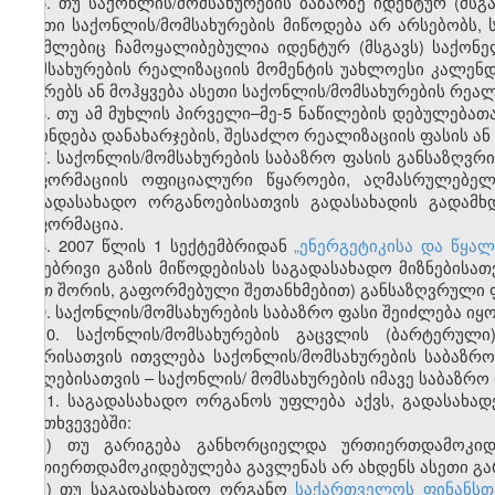
5. თუ საქონლის/მომსახურების ბაზარზე იდენტურ (მსგ
ასეთი საქონლის/მომსახურების მიწოდება არ არსებობს, 
რომლებიც ჩამოყალიბებულია იდენტურ (მსგავს) საქონე
მომსახურების რეალიზაციის მომენტის უახლოესი კალე
უსწრებს ან მოჰყვება ასეთი საქონლის/მომსახურების რეალ
6. თუ ამ მუხლის პირველი–მე-5 ნაწილების დებულებათ
დგინდება დანახარჯების, შესაძლო რეალიზაციის ფასის ან
7. საქონლის/მომსახურების საბაზრო ფასის განსაზღვრი
ინფორმაციის ოფიციალური წყაროები, აღმასრულებელი
საგადასახადო ორგანოებისათვის გადასახადის გადამ
ინფორმაცია.
8. 2007 წლის 1 სექტემბრიდან
„ენერგეტიკისა და წყა
ბუნებრივი გაზის მიწოდებისას საგადასახადო მიზნებისა
(მათ შორის, გაფორმებული შეთანხმებით) განსაზღვრული 
9. საქონლის/მომსახურების საბაზრო ფასი შეიძლება იყ
10. საქონლის/მომსახურების გაცვლის (ბარტერულ
მხარისათვის ითვლება საქონლის/მომსახურების საბაზ
მიმღებისათვის – საქონლის/ მომსახურების იმავე საბაზრო
11. საგადასახადო ორგანოს უფლება აქვს, გადასახად
შემთხვევებში:
ა) თუ გარიგება განხორციელდა ურთიერთდამოკიდ
ურთიერთდამოკიდებულება გავლენას არ ახდენს ასეთი გარ
ბ) თუ საგადასახადო ორგანო
საქართველოს ფინანსთ