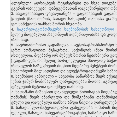
ბუღალტრული აღრიცხვის რეგისტრები და სხვა დოკუმე
დაბეგვრის ობიექტები, დაბეგვრასთან დაკავშირებული ობ
23. საგადასახადო დავალიანება – გადასახადის გადა
სანქციების (მათ შორის, საბაჟო სანქციის) თანხასა და 
საბაჟო სანქციის) თანხას შორის სხვაობა.
24.
საგარეო-ეკონომიკური საქმიანობის სასაქონლო
რომელიც მიღებულია „საქონლის აღწერილობისა და კოდირე
შესაბამისად.
25. საერთაშორისო გადაზიდვა – ავტოსატრანსპორტო ს
საჰაერო ხომალდით მგზავრთა, საქონლის (მათ შორის
საქართველოა, მდებარე ორ პუნქტს შორის ნებისმიერი გად
ა) გადაზიდვა, რომელიც ხორციელდება მხოლოდ საქა
საქართველოს საზღვრების შიგნით მდებარე პუნქტებს შორ
ბ) საქონლის მილსადენით და ელექტროგადამცემი ხაზი
26. საემისიო კაპიტალი – სხვაობა საწარმოს მიერ აქც
აქციების ჯამურ ნომინალურ ღირებულებას შორის, აგრეთ
ღირებულების მეტობა დათქმულ თანხაზე.
27. სათამაშო ბიზნესით დაკავებული პირისაგან მიღებუ
(მოთამაშის) მიერ აზარტული და მომგებიანი თამაშობებ
მიღებული და დადებული თანხის ან/და ნივთის ღირებულებ
28. სასაქონლო-მატერიალური ფასეულობა – პირის მი
ნედლეული, მასალა, ნახევარფაბრიკატები, სამარაგო ნაწილ