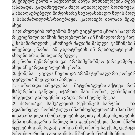
29. უიმედო ვალი – საქონლის ან/და მომსახურების რე
გადასახადის გადამხდელის მიერ აღიარებული მოთხოვნა 
იქნა ანაზღაურებული მიმდინარე საგადასახადო წლის ბოლ
ა) სასამართლოს/არბიტრაჟის კანონიერ ძალაში შეს
შესახებ;
ბ) აღსრულების ორგანოს მიერ გაცემული ცნობა სააღ
მიერ კუთვნილი თანხის მიუღებლობის ან ნაწილობრივ მიღ
გ) სასამართლოს კანონიერ ძალაში შესული განჩინება შ
დასაშვებად ცნობის ან გაკოტრების ან რეაბილიტაციის
მოთხოვნა არ იქნა აღიარებული;
დ) ცნობა მეწარმეთა და არასამეწარმეო (არაკომერც
შესახებ ან გარდაცვალების ცნობა.
30. ქონება – ყველა ნივთი და არამატერიალური ქონებ
სარგებლობა შეუძლიათ პირებს.
31. ძირითადი საშუალება – მატერიალური აქტივი, რო
მომსახურების გაწევის, იჯარით (მათ შორის, ლიზინგი
სასარგებლო გამოყენების ვადა ერთ წელზე მეტია.
32. ძირითადი საშუალების რემონტის ხარჯები – ხ
(თავდაპირველ, ნორმატიულ) მწარმოებლურობას (მათ შორი
მათი სასარგებლო მომსახურების ვადის გახანგრძლივები
მანქანა-დანადგარის ნაწილების გაუმჯობესება მათი მ
პროცესების დანერგვა), გარდა მიმდინარე საექსპლუატაც
მწარმოებლურობის აღდგენის ან შენარჩუნების მიზნით.