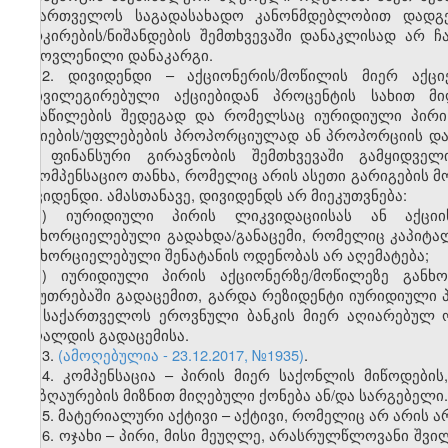
საქართველოს საგადასახადო კანონმდებლობით დადგე
მარკირების/ნიშანდების შემთხვევაში დანაკლისად არ 
გამოვლენილი დანაკარგი.
12. დივიდენდი – აქციონერის/მოწილის მიერ აქცი
პრივილეგირებული აქციებიდან პროცენტის სახით მი
განაწილების შედეგად და რომელსაც იურიდიული პირი 
აქციების/უფლებების პროპორციულად ან პროპორციის დაცვ
და ფინანსური გირავნობის შემთხვევაში გამყიდველი
საკომპენსაციო თანხა, რომელიც არის ასეთი გარიგების
დივიდენდი. ამასთანავე, დივიდენდს არ მიეკუთვნება:
ა) იურიდიული პირის ლიკვიდაციისას ან აქცი
განხორციელებული გადახდა/განაცემი, რომელიც კაპიტალ
განხორციელებული შენატანის ოდენობას არ აღემატება;
ბ) იურიდიული პირის აქციონერზე/მოწილეზე განხ
საკუთრებაში გადაცემით, გარდა რეზიდენტი იურიდიული 
და საქართველოს ეროვნული ბანკის მიერ აღიარებულ 
ქაღალდის გადაცემისა.
13.
(ამოღებულია - 23.12.2017, №1935)
.
14. კომპენსაცია – პირის მიერ საქონლის მიწოდების,
ანაზღაურების მიზნით მიღებული ქონება ან/და სარგებელი.
15. მატერიალური აქტივი – აქტივი, რომელიც არ არის 
16. ოჯახი – პირი, მისი მეუღლე, არასრულწლოვანი შვი