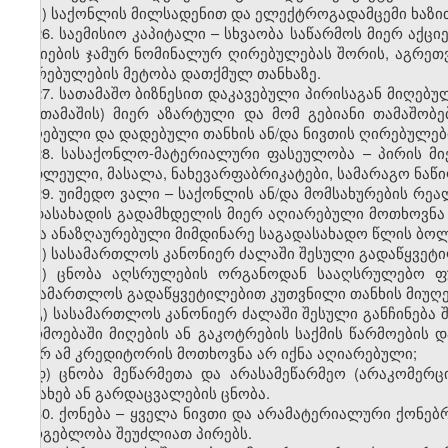
ბ) საქონლის მილსადენით და ელექტროგადამცემი ხაზი
26
.
საემისიო კაპიტალი – სხვაობა საწარმოს მიერ აქცი
აქციების ჯამურ ნომინალურ ღირებულებას შორის, აგრეთ
ღირებულების მეტობა დათქმულ თანხაზე.
27. სათამაშო ბიზნესით დაკავებული პირისაგან მიღებუ
(მოთამაშის) მიერ აზარტული და მო
მ
გებიანი თამაშობე
მიღებული და დადებული თანხის ან/და ნივთის ღირებულებ
28. სასაქონლო-მატერიალური ფასეულობა – პირის მი
ნედლეული, მასალა, ნახევარფაბრიკატები, სამარაგო ნაწილ
29. უიმედო ვალი – საქონლის ან/და მომსახურების რე
გადასახადის გადამხდელის მიერ აღიარებული მოთხოვნა 
იქნა ანაზღაურებული მიმდინარე საგადასახადო წლის ბოლ
ა) სასამართლოს კანონიერ ძალაში შესული გადაწყვეტი
ბ) ცნობა აღსრულების ორგანოდან სააღსრულებო ფ
სასამართლოს გადაწყვეტილებით კუთვნილი თანხის მიუღე
გ) სასამართლოს კანონიერ ძალაში შესული განჩინება შ
წარმოებაში მიღების ან გაკოტრების საქმის წარმოების დ
მიერ ამ კრედიტორის მოთხოვნა არ იქნა აღიარებული;
დ) ცნობა მეწარმეთა და არასამეწარმეო (არაკომერც
შესახებ ან გარდაცვალების ცნობა.
30. ქონება – ყველა ნივთი და არამატერიალური ქონებ
სარგებლობა შეუძლიათ პირებს.