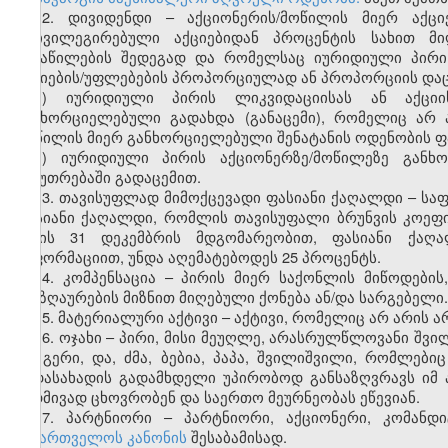
12. დივიდენდი – აქციონერის/მოწილის მიერ აქცი
პრივილეგირებული აქციებიდან პროცენტის სახით მი
განაწილების შედეგად და რომელსაც იურიდიული პირი 
აქციების/უფლებების პროპორციულად ან პროპორციის დაცვი
ა) იურიდიული პირის ლიკვიდაციისას ან აქცი
განხორციელებული გადახდა (განაცემი), რომელიც არ ა
მოწილის მიერ განხორციელებული შენატანის ოდენობის 
ბ) იურიდიული პირის აქციონერზე/მოწილეზე განხ
საკუთრებაში გადაცემით.
13. თავისუფლად მიმოქცევადი ფასიანი ქაღალდი – სა
ფასიანი ქაღალდი, რომლის თავისუფალი ბრუნვის კოეფიც
წლის 31 დეკემბრის მდგომარეობით, ფასიანი ქაღა
ინფორმაციით, უნდა აღემატებოდეს 25 პროცენტს.
14. კომპენსაცია – პირის მიერ საქონლის მიწოდების,
ანაზღაურების მიზნით მიღებული ქონება ან/და სარგებელი.
15. მატერიალური აქტივი – აქტივი, რომელიც არ არის 
16. ოჯახი – პირი, მისი მეუღლე, არასრულწლოვანი შვი
და გერი, და, ძმა, ბებია, პაპა, შვილიშვილი, რომლები
გადასახადის გადამხდელი უპირობოდ განსაზღვრავს იმ 
მუდმივად ცხოვრობენ და საერთო მეურნეობას ეწევიან.
17. პარტნიორი – პარტნიორი, აქციონერი, კომანდ
საქართველოს კანონის
შესაბამისად.