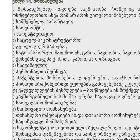
მუხლი 14. მომსახურება
1. მომსახურებად ითვლება საქმიანობა, რომელიც 
კანონმდებლობით სხვა რამ არ არის გათვალისწინებული, მ
ა) სამშენებლო-სამონტაჟო;
ბ) სარემონტო;
გ) სარესტავრაციო;
დ) საცდელ-საკონსტრუქტორო;
ე) გეოლოგიურ-საძიებო;
ვ) სატრანსპორტო, მათ შორის, გაზის, ნავთობის, ნავ
ზ) ქონების გაცემა ქირით, იჯარით ან ლიზინგით;
თ) საშუამავლო;
ი) პერსონალის შერჩევა;
კ) პატენტების, მოწმობების, ლიცენზიების, სავაჭრო ნ
სხვა პირადი არაქონებრივი უფლების გამოყენებაზე უფლებ
ლ) ვალდებულების შესრულება – მოქმედება ან მოქმედებ
მ) კავშირგაბმულობის მომსახურება, საყოფაცხოვრებო 
ნ) სარეკლამო მომსახურება;
ო) საინოვაციო მომსახურება;
პ) ფინანსური ოპერაციები ან/და ფინანსური მომსახურება
ჟ) სადაზღვევო მომსახურება;
რ) საკონსულტაციო, იურიდიული, ბუღალტრული, აუდიტო
ს) მონაცემთა დამუშავებისა და საინფორმაციო უზრუნვ
ტ) საქონლის სარეალიზაციოდ მომზადების მომსახურე