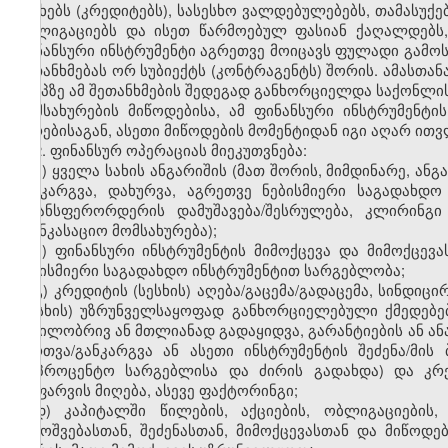
სესხებს (კრედიტებს), სასესხო ვალდებულებებს, თამასუქე
ობლიგაციებს და ისეთ წარმოებულ ფასიან ქაღალდებს,
ფინანსური ინსტრუმენტი აგრეთვე მოიცავს ფულადი გამო
შეთანხმებას ორ სუბიექტს (კონტრაგენტს) შორის. ამასთან
ეტაპზე ამ შეთანხმების შედეგად განხორციელდა საქონლის
მომსახურების მიწოდებისა, ამ ფინანსური ინსტრუმენტი
პირებისაგან, ასეთი მიწოდების მომენტიდან იგი აღარ ით
2. ფინანსურ ოპერაციას მიეკუთვნება:
ა) ყველა სახის ანგარიშის (მათ შორის, მიმდინარე, ან
განკარგვა, დახურვა, აგრეთვე ნებისმიერი საგადახდ
ტრანსფერორდერის დამუშავება/შესრულება, კლირინგ
საინკასაციო მომსახურება);
ბ) ფინანსური ინსტრუმენტის მიმოქცევა და მიმოქცე
ნებისმიერი საგადახდო ინსტრუმენტით სარგებლობა;
გ) კრედიტის (სესხის) აღება/გაცემა/გადაცემა, სინდიც
(სესხის) უზრუნველსაყოფად განხორციელებული ქმედებები
ნაწილობრივ ან მთლიანად გადაყიდვა, გარანტიების ან ან
მართვა/განკარგვა ან ასეთი ინსტრუმენტის შეძენა/მის
(საპროცენტო სარგებლისა და ძირის გადახდა) და კრე
დაფარვის მიღება, ასევე ფაქტორინგი;
დ) კაპიტალში წილების, აქციების, ობლიგაციების,
გამოშვებასთან, შეძენასთან, მიმოქცევასთან და მიწოდე