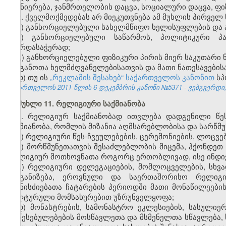
მეცნიერება, ჯანმრთელობის დაცვა, სოციალური დაცვა, ფ
2. ქველმოქმედებას არ მიეკუთვნება ამ მუხლის პირველ
ა) განხორციელებული სახელმწიფო ხელისუფლების და
ბ) განხორციელებული საწარმოს, პოლიტიკური პა
მხარდასაჭერად;
გ) განხორციელებული ფიზიკური პირის მიერ საკუთარი 
ორგანოთა ხელმძღვანელებისათვის და მათი ნათესავების
დ) თუ ის
„რეკლამის შესახებ“ საქართველოს კანონით
სპ
საქართველოს 2011 წლის 6 დეკემბრის კანონი №5371 - ვებგვერდი, 
მუხლი 11. რელიგიური საქმიანობა
1. რელიგიურ საქმიანობად ითვლება დადგენილი წე
საქმიანობა, რომლის მიზანია აღმსარებლობისა და სარწმუ
ა) რელიგიური წეს-ჩვეულებების, ცერემონიების, ლოცვე
ბ) მორწმუნეთათვის შესაძლებლობის მიცემა, ჰქონდეთ
რელიგიურ მოთხოვნათა როგორც ერთობლივად, ისე ინდ
გ) რელიგიური დელეგაციების, მომლოცველების, სხვა
ორგანიზება, ეროვნული და საერთაშორისო რელიგიუ
ღონისძიებათა ჩატარების პერიოდში მათი მონაწილეების
კულტურული მომსახურებით უზრუნველყოფა;
დ) მონასტრების, სამონასტრო ეკლესიების, სასულიე
დაწესებულებების მოსწავლეთა და მსმენელთა სწავლება, 