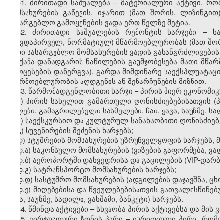
31. ძირითადი საშუალება – მატერიალური აქტივი, რო
მომსახურების გაწევის, იჯარით (მათ შორის, ლიზინგი
სასარგებლო გამოყენების ვადა ერთ წელზე მეტია.
32. ძირითადი საშუალების რემონტის ხარჯები – ხ
(თავდაპირველ, ნორმატიულ) მწარმოებლურობას (მათ შორი
მათი სასარგებლო მომსახურების ვადის გახანგრძლივები
მანქანა-დანადგარის ნაწილების გაუმჯობესება მათი მ
პროცესების დანერგვა), გარდა მიმდინარე საექსპლუატაც
მწარმოებლურობის აღდგენის ან შენარჩუნების მიზნით.
33. წარმომადგენლობითი ხარჯი – პირის მიერ ეკონომიკ
ა) პირის სახელით გამართული ღონისძიებებისათვის (პ
წყლები, გამაგრილებელი სასმელები, ჩაი, ყავა, საუზმე, სად
ბ) საექსკურსიო და კულტურულ-სანახაობითი ღონისძიებე
გ) სუვენირების შეძენის ხარჯებს;
დ) სტუმრების მომსახურების უზრუნველყოფის ხარჯებს, 
დ.ა) საკონსულო მომსახურების (ვიზების გაფორმება, ვა
დ.ბ) აეროპორტში დახვედრისა და გაცილების (VIP-დარბა
დ.გ) სატრანსპორტო მომსახურების ხარჯებს;
დ.დ) სასტუმრო მომსახურების (ადგილების დაჯავშნა, ცხ
დ.ე) მიღებებისა და წვეულებებისათვის გათვალისწინებ
ყავა, საუზმე, სადილი, ვახშამი, ბანკეტი) ხარჯებს.
34. წმინდა აქტივები – სხვაობა პირის აქტივებსა და მი
35. ვირტუალური ზონის პირი – იურიდიული პირი, რო