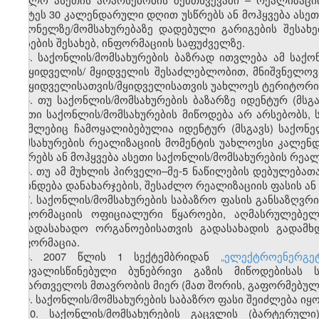
უმეტეს 30 კალენდარული დღით უსწრებს ან მოჰყვება ასეთ
საქონელზე/მომსახურებაზე დადებული გარიგების შესახ
ფასების შესახებ, ინფორმაციის საფუძველზე.
4. საქონლის/მომსახურების ბაზრად ითვლება ამ საქო
გამყიდველის/ მყიდველის შესაძლებლობით, მნიშვნელოვა
გამყიდველისათვის/მყიდველისათვის უახლოეს ტერიტორია
5. თუ საქონლის/მომსახურების ბაზარზე იდენტურ (მსგ
ასეთი საქონლის/მომსახურების მიწოდება არ არსებობს, 
რომლებიც ჩამოყალიბებულია იდენტურ (მსგავს) საქონე
მომსახურების რეალიზაციის მომენტის უახლოესი კალე
უსწრებს ან მოჰყვება ასეთი საქონლის/მომსახურების რეალ
6. თუ ამ მუხლის პირველი–მე-5 ნაწილების დებულებათ
დგინდება დანახარჯების, შესაძლო რეალიზაციის ფასის ან
7. საქონლის/მომსახურების საბაზრო ფასის განსაზღვრი
ინფორმაციის ოფიციალური წყაროები, აღმასრულებელი
საგადასახადო ორგანოებისათვის გადასახადის გადამ
ინფორმაცია.
8. 2007 წლის 1 სექტემბრიდან
„ელექტროენერგე
გათვალისწინებული ბუნებრივი გაზის მიწოდებისას 
საქართველოს მთავრობის მიერ (მათ შორის, გაფორმებული
9. საქონლის/მომსახურების საბაზრო ფასი შეიძლება იყ
10. საქონლის/მომსახურების გაცვლის (ბარტერულ