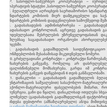
​3
6
. სასოფლო-სამეურნეო კოოპერატივი – იურიდი
კოოპერატივის სტატუსი „სასოფლო-სამეურნეო კოოპერატივ
7. ბუღალტრული აღრიცხვის საერთაშორისო სტანდარტე
სტანდარტების კომისიის მიერ დამტკიცებული და ს
სტანდარტების კომისიის დადგენილებით სამოქმედოდ შემ
8. გადასახადების ადმინისტრირება – გადასახადე
საგადასახადო კონტროლთან, აგრეთვე გადასახადის გ
ვალდებულებათა შესრულების უზრუნველყოფასთან დაკ
რომლებსაც საგადასახადო ორგანოები ახორციელებე
პროცესში.
9. გადასახადის გადამხდელის საიდენტიფიკაცი
კანონმდებლობის შესაბამისად მიკუთვნებული ნომერი.
10. გრძელვადიანი კონტრაქტი – კონტრაქტი წარმოებაზე
მომსახურების გაწევაზე, რომელიც არ დასრულებ
გათვალისწინებული მომსახურება, გარდა იმ კონტრ
მომსახურების გაწევის დაწყებიდან 6 თვის განმავლობაში.
11. დანაკლისი – გადასახადის გადამხდელის ბუღა
ინვენტარიზაციის საშუალებით) სასაქონლო-მატერიალური
სასაქონლო-მატერიალური ფასეულობების მიმართ, რ
თბოენერგია, გაზი და წყალი), დანაკლისად ითვლება სხვა
რეალიზებულ (გადასახადის გადამხდელისგან ფაქტობრი
დგინდება დებიტორი (ამნაზღაურებელი) ან/და მიმთვის
დანაკარგის მაქსიმალური ზღვრული ოდენობა.
ასეთ შემთხ