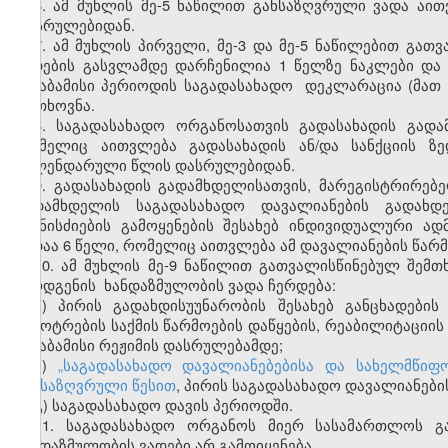
6. ამ მუხლის მე-5 ნაწილით განსაზღვრული ვადა აი
დასრულებიდან.
7. ამ მუხლის პირველი, მე-3 და მე-5 ნაწილებით გა
ვადების გასვლამდე დარჩენილია 1 წელზე ნაკლები და
შესაბამისი პერიოდის საგადასახადო დეკლარაცია (მათ
მოთხოვნა.
8. საგადასახადო ორგანოსათვის გადასახადის გად
რომელიც აითვლება გადასახადის ან/და სანქციის ზ
კალენდარული წლის დასრულებიდან.
9. გადასახადის გადამხდელისათვის, მარეგისტრირებ
გადამხდელის საგადასახადო დავალიანების გადახდ
ღონისძიების გამოყენების შესახებ ინდივიდუალური ა
ვადაა 6 წელი, რომელიც აითვლება ამ დავალიანების წა
10. ამ მუხლის მე-9 ნაწილით გათვალისწინებულ შემ
წარდგენის ხანდაზმულობის ვადა ჩერდება:
ა) პირის გადახდისუუნარობის შესახებ განცხადები
გაკოტრების საქმის წარმოების დაწყების, რეაბილიტაციის
შესაბამისი რეჟიმის დასრულებამდე;
ბ)
„საგადასახადო დავალიანებებისა და სახელმწიფო
განსაზღვრული წესით
, პირის საგადასახადო დავალიანები
გ) საგადასახადო დავის პერიოდში.
11. საგადასახადო ორგანოს მიერ სასამართლოს გ
ხანდაზმულობის ვადები არ გამოიყენება.