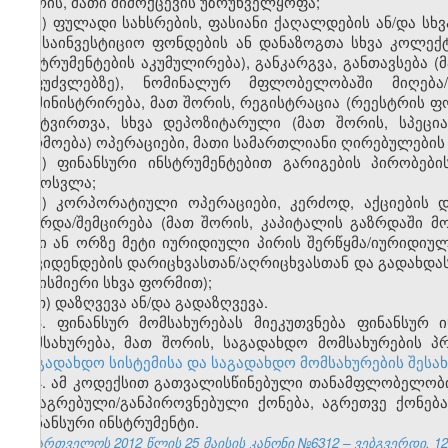
შორის, მათი მიმოქცევის უზრუნველყოფა;
ე) ფულადი სახსრების, ფასიანი ქაღალდების ან/და სხვ
და საინვესტიციო ფონდების ან დანაზოგთა სხვა კოლექ
ინსტრუმენტების აკუმულირება), განკარგვა, განთავსება 
საფუძვლებზე), ნომინალურ მფლობელობაში მიღება/გ
ადმინისტრირება, მათ შორის, რეგისტრაცია (რეესტრის ფ
განტვირთვა, სხვა დეპოზიტარული (მათ შორის, სპეცი
წარმოება) ოპერაციები, მათი სამართლიანი ღირებულების
ვ) ფინანსური ინსტრუმენტებით გარიგების პირობები
გამოსვლა;
ზ) კორპორატიული ოპერაციები, კერძოდ, აქციების 
გაზრდა/შემცირება (მათ შორის, კაპიტალის გაზრდაში მონ
ორი ან ორზე მეტი იურიდიული პირის შერწყმა/იურიდიუ
დივიდენდების დარიცხვასთან/აღრიცხვასთან და გადახდა
ნებისმიერი სხვა ფორმით);
თ) დაზღვევა ან/და გადაზღვევა.
3. ფინანსურ მომსახურებას მიეკუთვნება ფინანსურ 
მომსახურება, მათ შორის, საგადახდო მომსახურების 
„საგადახდო სისტემისა და საგადახდო მომსახურების შესა
4. ამ კოდექსით გათვალისწინებული თანამფლობელობის
მიმაგრებული/განპიროვნებული ქონება, აგრეთვე ქონებ
ფინანსური ინსტრუმენტი.
საქართველოს 2012 წლის 25 მაისის კანონი №6312 – ვებგვერდი, 12