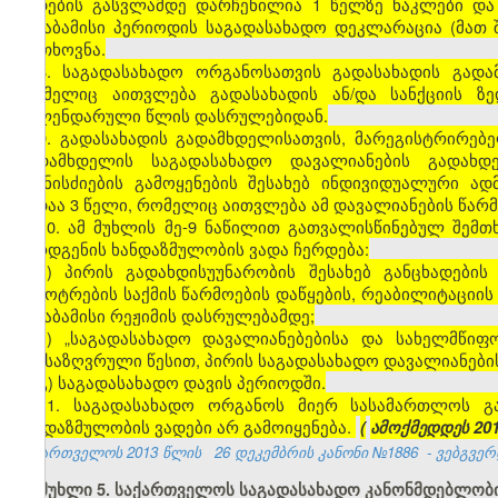
ვადების გასვლამდე დარჩენილია 1 წელზე ნაკლები და
შესაბამისი პერიოდის საგადასახადო დეკლარაცია (მათ
მოთხოვნა.
8. საგადასახადო ორგანოსათვის გადასახადის გად
რომელიც აითვლება გადასახადის ან/და სანქციის ზ
კალენდარული წლის დასრულებიდან.
9. გადასახადის გადამხდელისათვის, მარეგისტრირებ
გადამხდელის საგადასახადო დავალიანების გადახდ
ღონისძიების გამოყენების შესახებ ინდივიდუალური ა
ვადაა 3 წელი, რომელიც აითვლება ამ დავალიანების წა
10. ამ მუხლის მე-9 ნაწილით გათვალისწინებულ შემ
წარდგენის ხანდაზმულობის ვადა ჩერდება:
ა) პირის გადახდისუუნარობის შესახებ განცხადები
გაკოტრების საქმის წარმოების დაწყების, რეაბილიტაციის
შესაბამისი რეჟიმის დასრულებამდე;
ბ) „საგადასახადო დავალიანებებისა და სახელმწიფ
განსაზღვრული წესით, პირის საგადასახადო დავალიანები
გ) საგადასახადო დავის პერიოდში.
11. საგადასახადო ორგანოს მიერ სასამართლოს გ
ხანდაზმულობის ვადები არ გამოიყენება.
(
ამოქმედდეს 20
საქართველოს 2013 წლის
26 დეკემბრის კანონი №1886
- ვებგვერდ
მუხლი 5. საქართველოს საგადასახადო კანონმდებლობი