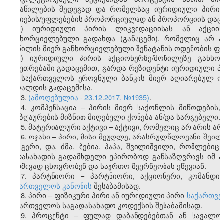
განაწილების შედეგად და რომელსაც იურიდიული პირი 
აქციების/უფლებების პროპორციულად ან პროპორციის დაცვი
ა) იურიდიული პირის ლიკვიდაციისას ან აქცი
განხორციელებული გადახდა (განაცემი), რომელიც არ ა
მოწილის მიერ განხორციელებული შენატანის ოდენობის 
ბ) იურიდიული პირის აქციონერზე/მოწილეზე განხ
საკუთრებაში გადაცემით, გარდა რეზიდენტი იურიდიული 
და საქართველოს ეროვნული ბანკის მიერ აღიარებულ 
ქაღალდის გადაცემისა.
13.
(ამოღებულია - 23.12.2017, №1935)
.
14. კომპენსაცია – პირის მიერ საქონლის მიწოდების,
ანაზღაურების მიზნით მიღებული ქონება ან/და სარგებელი.
15. მატერიალური აქტივი – აქტივი, რომელიც არ არის 
16. ოჯახი – პირი, მისი მეუღლე, არასრულწლოვანი შვი
და გერი, და, ძმა, ბებია, პაპა, შვილიშვილი, რომლები
გადასახადის გადამხდელი უპირობოდ განსაზღვრავს იმ 
მუდმივად ცხოვრობენ და საერთო მეურნეობას ეწევიან.
17. პარტნიორი – პარტნიორი, აქციონერი, კომანდ
საქართველოს კანონის
შესაბამისად.
18. პირი – ფიზიკური პირი ან იურიდიული პირი
საქართვ
საქართველოს საგადასახადო კოდექსის შესაბამისად.
19. პროცენტი – ფულად დაბანდებებთან ან სავალო