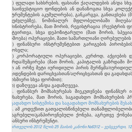
ე) ფულადი სახსრების, ფასიანი ქაღალდების ან/და სხვ
და საინვესტიციო ფონდების ან დანაზოგთა სხვა კოლექ
ინსტრუმენტების აკუმულირება), განკარგვა, განთავსება 
საფუძვლებზე), ნომინალურ მფლობელობაში მიღება/გ
ადმინისტრირება, მათ შორის, რეგისტრაცია (რეესტრის ფ
განტვირთვა, სხვა დეპოზიტარული (მათ შორის, სპეცი
წარმოება) ოპერაციები, მათი სამართლიანი ღირებულების
ვ) ფინანსური ინსტრუმენტებით გარიგების პირობები
გამოსვლა;
ზ) კორპორატიული ოპერაციები, კერძოდ, აქციების 
გაზრდა/შემცირება (მათ შორის, კაპიტალის გაზრდაში მონ
ორი ან ორზე მეტი იურიდიული პირის შერწყმა/იურიდიუ
დივიდენდების დარიცხვასთან/აღრიცხვასთან და გადახდა
ნებისმიერი სხვა ფორმით);
თ) დაზღვევა ან/და გადაზღვევა.
3. ფინანსურ მომსახურებას მიეკუთვნება ფინანსურ 
მომსახურება, მათ შორის, საგადახდო მომსახურების 
„საგადახდო სისტემისა და საგადახდო მომსახურების შესა
4. ამ კოდექსით გათვალისწინებული თანამფლობელობის
მიმაგრებული/განპიროვნებული ქონება, აგრეთვე ქონებ
ფინანსური ინსტრუმენტი.
საქართველოს 2012 წლის 25 მაისის კანონი №6312 – ვებგვერდი, 12