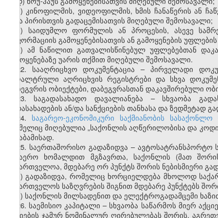
დ) ნოუ-ჰაუს გამოყენებისათვის მიღებული შემოსავალი;
ე) კინოფილმის, ვიდეოფილმის, ხმის ჩანაწერის ან ჩაწ
სხვა პირისთვის გადაცემისათვის მიღებული შემოსავალი;
ვ) საიდუმლო ფორმულის ან პროცესის, ასევე სამრ
ინფორმაციის გამოყენებისათვის ან გამოყენების უფლების
ზ) ამ ნაწილით გათვალისწინებულ უფლებებთან დაკა
გამოყენებაზე უარის თქმით მიღებული შემოსავალი.
22. სააღრიცხვო დოკუმენტაცია – პირველადი დოკუ
ბუღალტრული აღრიცხვის რეგისტრები და სხვა დოკუმე
დაბეგვრის ობიექტები, დაბეგვრასთან დაკავშირებული ობ
23. საგადასახადო დავალიანება – სხვაობა გად
გადასახადების ან/და სანქციების თანხასა და ზედმეტად გ
24.
საგარეო-ეკონომიკური საქმიანობის სასაქონლო
რომელიც მიღებულია „საქონლის აღწერილობისა და კოდირე
შესაბამისად.
25. საერთაშორისო გადაზიდვა – ავტოსატრანსპორტო ს
საჰაერო ხომალდით მგზავრთა, საქონლის (მათ შორის
საქართველოა, მდებარე ორ პუნქტს შორის ნებისმიერი გად
ა) გადაზიდვა, რომელიც ხორციელდება მხოლოდ საქა
საქართველოს საზღვრების შიგნით მდებარე პუნქტებს შორ
ბ) საქონლის მილსადენით და ელექტროგადამცემი ხაზი
26
.
საემისიო კაპიტალი – სხვაობა საწარმოს მიერ აქცი
აქციების ჯამურ ნომინალურ ღირებულებას შორის, აგრეთ