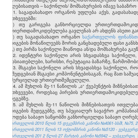
მიმღებისათვის – საქონლის/ მომსახურების იმავე საბაზრო
11. საგადასახადო ორგანოს უფლება აქვს, გადასახად
შემთხვევებში:
ა) თუ გარიგება განხორციელდა ურთიერთდამოკიდ
ურთიერთდამოკიდებულება გავლენას არ ახდენს ასეთი გარ
ბ) თუ საგადასახადო ორგანო
საქართველოს ფინანსთ
გარიგების მონაწილეებს შორის განცხადებული ფასი განსხ
გ) თუ პირმა საქონელი მიაწოდა ან/და მომსახურება გაუ
12. იდენტური საქონელი არის სხვადასხვა საქონელი
მახასიათებლები, ხარისხი, რეპუტაცია ბაზარზე, წარმოშობი
13. მსგავსი საქონელი არის სხვადასხვა საქონელი, რო
და შედგებიან მსგავსი კომპონენტებისაგან, რაც მათ საშუ
კომერციულად ურთიერთშემცვლელი.
14. ამ მუხლის მე-11 ნაწილის „ა“ ქვეპუნქტის მიზნებ
შემთხვევები, როდესაც პირების ურთიერთდამოკიდებულე
შედეგებზე.
15. ამ მუხლის მე-11 ნაწილის მიზნებისათვის ითვლ
გარიგების შედეგებზე, თუ სპეციალურ სავაჭრო კომპან
მიწოდება საბაჟო საწყობში განხორციელდა საბაჟო ღირე
საქართველოს 2010 წლის 15 დეკემბრის კანონი №4061-სსმI, №75, 27.
საქართველოს 2011 წლის 13 ოქტომბრის კანონი №5120 - ვებგვერდი,
საქართველოს 201
2
წლის 27
მარტის
კანონი №5942 – ვებგვერდი, 1