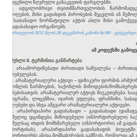
დადგენილი ზღვრული განაკვეთის ფარგლებში.
2. ადგილობრივი თვითმმართველობის წარმომად
შემოღების, მისი გადახდის პირობების შეცვლის ან შემო
და სათანადო ნორმატიული აქტის ასლი მისი გამოქვეყნ
საგადასახადო ორგანოებს.
საქართველოს 2012 წლის 28 დეკემბრის კანონი №189 - ვებგვერდი, 
ამ კოდექსში გამოყ
მუხლი 8. ტერმინთა განმარტება
1. არაამორტიზებადი ძირითადი საშუალება – ძირითა
ღირებულებას.
2. არამატერიალური აქტივი – ფიზიკური ფორმის არმქო
საქონლის წარმოების, საქონლის მიწოდების/მომსახურები
მიზნებისათვის. არამატერიალურ აქტივს მიეკუთვნება: სა
პროგრამა, ლიცენზია, იჯარის უფლება, ფრანჩიზი, საბ
უფლებები და სხვა ამგვარი არამატერიალური აქტივები.
3. არაპირდაპირი გადასახადი – გადასახადი (დამატე
რომელიც დგინდება მიწოდებული (იმპორტირებული) საქ
რომელსაც იხდის მომხმარებელი (იმპორტიორი) ამ გადას
(იმპორტისას). არაპირდაპირი გადასახადის ბიუჯეტ
(იმპორტიორს) ან/და მომსახურების გამწევს, რომელიც ამ