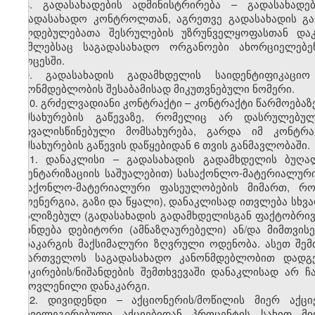
8. გადასახადების ადმინისტრირება – გადასახადე
საგადასახადო კონტროლთან, აგრეთვე გადასახადის გ
ვალდებულებათა შესრულების უზრუნველყოფასთან დაკ
რომლებსაც საგადასახადო ორგანოები ახორციელებე
პროცესში.
9. გადასახადის გადამხდელის საიდენტიფიკაცი
კანონმდებლობის შესაბამისად მიკუთვნებული ნომერი.
10. გრძელვადიანი კონტრაქტი – კონტრაქტი წარმოებაზე
მომსახურების გაწევაზე, რომელიც არ დასრულებ
გათვალისწინებული მომსახურება, გარდა იმ კონტრ
მომსახურების გაწევის დაწყებიდან 6 თვის განმავლობაში.
11. დანაკლისი – გადასახადის გადამხდელის ბუღა
ინვენტარიზაციის საშუალებით) სასაქონლო-მატერიალური
სასაქონლო-მატერიალური ფასეულობების მიმართ, რ
თბოენერგია, გაზი და წყალი), დანაკლისად ითვლება სხვა
რეალიზებულ (გადასახადის გადამხდელისგან ფაქტობრი
დგინდება დებიტორი (ამნაზღაურებელი) ან/და მიმთვი
დანაკარგის მაქსიმალური ზღვრული ოდენობა. ასეთ შემ
საქართველოს საგადასახადო კანონმდებლობით დადგე
მარკირების/ნიშანდების შემთხვევაში დანაკლისად არ 
გამოვლენილი დანაკარგი.
12. დივიდენდი – აქციონერის/მოწილის მიერ აქცი
პრივილეგირებული აქციებიდან პროცენტის სახით მი