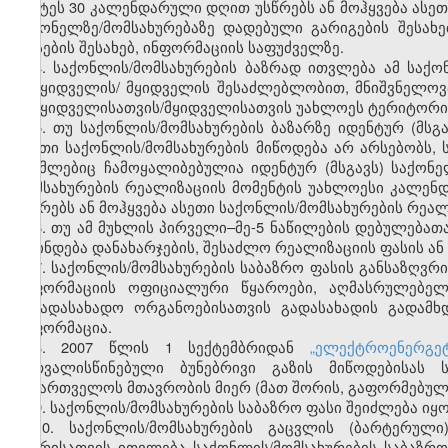
უმეტეს 30 კალენდარული დღით უსწრებს ან მოჰყვება ასეთ
საქონელზე/მომსახურებაზე დადებული გარიგების შესახ
ფასების შესახებ, ინფორმაციის საფუძველზე.
4. საქონლის/მომსახურების ბაზრად ითვლება ამ საქო
გამყიდველის/ მყიდველის შესაძლებლობით, მნიშვნელოვა
გამყიდველისათვის/მყიდველისათვის უახლოეს ტერიტორია
5. თუ საქონლის/მომსახურების ბაზარზე იდენტურ (მსგ
ასეთი საქონლის/მომსახურების მიწოდება არ არსებობს, 
რომლებიც ჩამოყალიბებულია იდენტურ (მსგავს) საქონე
მომსახურების რეალიზაციის მომენტის უახლოესი კალე
უსწრებს ან მოჰყვება ასეთი საქონლის/მომსახურების რეალ
6. თუ ამ მუხლის პირველი–მე-5 ნაწილების დებულებათ
დგინდება დანახარჯების, შესაძლო რეალიზაციის ფასის ან
7. საქონლის/მომსახურების საბაზრო ფასის განსაზღვრი
ინფორმაციის ოფიციალური წყაროები, აღმასრულებელი
საგადასახადო ორგანოებისათვის გადასახადის გადამ
ინფორმაცია.
8. 2007 წლის 1 სექტემბრიდან
„ელექტროენერგე
გათვალისწინებული ბუნებრივი გაზის მიწოდებისას 
საქართველოს მთავრობის მიერ (მათ შორის, გაფორმებული
9. საქონლის/მომსახურების საბაზრო ფასი შეიძლება იყ
10. საქონლის/მომსახურების გაცვლის (ბარტერულ
მხარისათვის ითვლება საქონლის/მომსახურების საბაზ