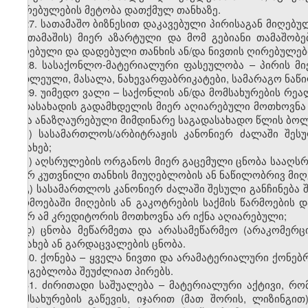
ღირებულების მეტობა დათქმულ თანხაზე.
27. სათამაშო ბიზნესით დაკავებული პირისაგან მიღებუ
(მოთამაშის) მიერ აზარტული და მო
მ
გებიანი თამაშობე
მიღებული და დადებული თანხის ან/და ნივთის ღირებულებ
28. სასაქონლო-მატერიალური ფასეულობა – პირის მი
ნედლეული, მასალა, ნახევარფაბრიკატები, სამარაგო ნაწილ
29. უიმედო ვალი – საქონლის ან/და მომსახურების რე
გადასახადის გადამხდელის მიერ აღიარებული მოთხოვნა 
იქნა ანაზღაურებული მიმდინარე საგადასახადო წლის ბოლ
ა) სასამართლოს/არბიტრაჟის კანონიერ ძალაში შეს
შესახებ;
ბ) აღსრულების ორგანოს მიერ გაცემული ცნობა სააღ
მიერ კუთვნილი თანხის მიუღებლობის ან ნაწილობრივ მიღ
გ) სასამართლოს კანონიერ ძალაში შესული განჩინება შ
წარმოებაში მიღების ან გაკოტრების საქმის წარმოების დ
მიერ ამ კრედიტორის მოთხოვნა არ იქნა აღიარებული;
დ) ცნობა მეწარმეთა და არასამეწარმეო (არაკომერც
შესახებ ან გარდაცვალების ცნობა.
30. ქონება – ყველა ნივთი და არამატერიალური ქონებ
სარგებლობა შეუძლიათ პირებს.
31. ძირითადი საშუალება – მატერიალური აქტივი, რო
მომსახურების გაწევის, იჯარით (მათ შორის, ლიზინგი