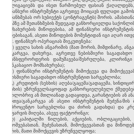
ობლიგაციებს და ისეთ წარმოებულ ფასიან ქაღალდებს,
ფინანსური ინსტრუმენტი აგრეთვე მოიცავს ფულადი გამო
შეთანხმებას ორ სუბიექტს (კონტრაგენტს) შორის. ამასთან
ეტაპზე ამ შეთანხმების შედეგად განხორციელდა საქონლის
მომსახურების მიწოდებისა, ამ ფინანსური ინსტრუმენტი
პირებისაგან, ასეთი მიწოდების მომენტიდან იგი აღარ ით
2. ფინანსურ ოპერაციას მიეკუთვნება:
ა) ყველა სახის ანგარიშის (მათ შორის, მიმდინარე, ან
განკარგვა, დახურვა, აგრეთვე ნებისმიერი საგადახდ
ტრანსფერორდერის დამუშავება/შესრულება, კლირინგ
საინკასაციო მომსახურება);
ბ) ფინანსური ინსტრუმენტის მიმოქცევა და მიმოქცე
ნებისმიერი საგადახდო ინსტრუმენტით სარგებლობა;
გ) კრედიტის (სესხის) აღება/გაცემა/გადაცემა, სინდიც
(სესხის) უზრუნველსაყოფად განხორციელებული ქმედებები
ნაწილობრივ ან მთლიანად გადაყიდვა, გარანტიების ან ან
მართვა/განკარგვა ან ასეთი ინსტრუმენტის შეძენა/მის
(საპროცენტო სარგებლისა და ძირის გადახდა) და კრე
დაფარვის მიღება, ასევე ფაქტორინგი;
დ) კაპიტალში წილების, აქციების, ობლიგაციების,
გამოშვებასთან, შეძენასთან, მიმოქცევასთან და მიწოდე
შორის, მათი მიმოქცევის უზრუნველყოფა;