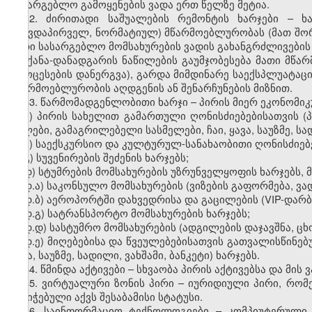
სასარგებლო გამოყენების ვადა ერთ წელზე მეტია.
32. ძირითადი საშუალების რემონტის ხარჯები – ხ
(თავდაპირველ, ნორმატიულ) მწარმოებლურობას (მათ შორი
მათი სასარგებლო მომსახურების ვადის გახანგრძლივები
მანქანა-დანადგარის ნაწილების გაუმჯობესება მათი მ
პროცესების დანერგვა), გარდა მიმდინარე საექსპლუატაც
მწარმოებლურობის აღდგენის ან შენარჩუნების მიზნით.
33. წარმომადგენლობითი ხარჯი – პირის მიერ ეკონომიკ
ა) პირის სახელით გამართული ღონისძიებებისათვის (პ
წყლები, გამაგრილებელი სასმელები, ჩაი, ყავა, საუზმე, სად
ბ) საექსკურსიო და კულტურულ-სანახაობითი ღონისძიებე
გ) სუვენირების შეძენის ხარჯებს;
დ) სტუმრების მომსახურების უზრუნველყოფის ხარჯებს, 
დ.ა) საკონსულო მომსახურების (ვიზების გაფორმება, ვა
დ.ბ) აეროპორტში დახვედრისა და გაცილების (VIP-დარბა
დ.გ) სატრანსპორტო მომსახურების ხარჯებს;
დ.დ) სასტუმრო მომსახურების (ადგილების დაჯავშნა, ცხ
დ.ე) მიღებებისა და წვეულებებისათვის გათვალისწინებ
ყავა, საუზმე, სადილი, ვახშამი, ბანკეტი) ხარჯებს.
34. წმინდა აქტივები – სხვაობა პირის აქტივებსა და მი
35. ვირტუალური ზონის პირი – იურიდიული პირი, რო
მინიჭებული აქვს შესაბამისი სტატუსი.
36. საინფორმაციო ტექნოლოგიები – კომპიუტერული ს