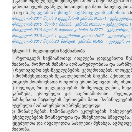
გ) განხორციელებული ფიზიკური პირის მიერ საკუთარი 
ორგანოთა ხელმძღვანელებისათვის და მათი ნათესავების
დ) თუ ის
„რეკლამის შესახებ“ საქართველოს კანონით
სპ
საქართველოს 2011 წლის 6 დეკემბრის კანონი №5371 - ვებგვერდი, 
საქართველოს 2015
წლის 1 მაისის
კანონი №3530 – ვებგვერდი, 18
საქართველოს 2016 წლის 8
ივნისის კანონი
№
5372
- ვებგვერდი, 2
საქართველოს 2016 წლის 1
დეკემბრის კანონი №57
- ვებგვერდი, 
საქართველოს 2017 წლის 23
მარტის
კანონი
№499
- ვებგვერდი, 
მუხლი 11. რელიგიური საქმიანობა
1. რელიგიურ საქმიანობად ითვლება დადგენილი წე
საქმიანობა, რომლის მიზანია აღმსარებლობისა და სარწმუ
ა) რელიგიური წეს-ჩვეულებების, ცერემონიების, ლოცვე
ბ) მორწმუნეთათვის შესაძლებლობის მიცემა, ჰქონდეთ
რელიგიურ მოთხოვნათა როგორც ერთობლივად, ისე ინდ
გ) რელიგიური დელეგაციების, მომლოცველების, სხვა
ორგანიზება, ეროვნული და საერთაშორისო რელიგიუ
ღონისძიებათა ჩატარების პერიოდში მათი მონაწილეების
კულტურული მომსახურებით უზრუნველყოფა;
დ) მონასტრების, სამონასტრო ეკლესიების, სასულიე
დაწესებულებების მოსწავლეთა და მსმენელთა სწავლება, 
მოხუცებულთა და ინვალიდთა სახლები) შენახვა, აგრეთვე
საქმიანობა.