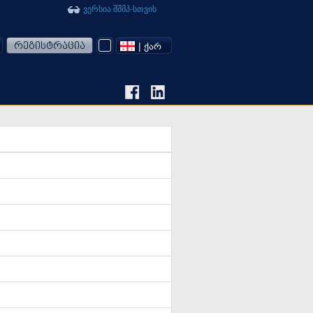
ვერსია შშმპ-სთვის
რეგისტრაცია
| ᲥᲐᲠ