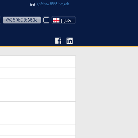
ვერსია შშმპ-სთვის
რეგისტრაცია
| ᲥᲐᲠ