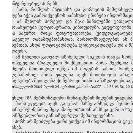
დაინტერესებულ პირებს.
4. პირს, რომლის პატივისა და ღირსების შემლახველ
უფლება აქვს გამოაქვეყნოს საპასუხო ცნობები ინფორმაციი
5. ამ მუხლის პირველ და მე-2 ნაწილებში გათვალ
გამოსახულება (ფოტოსურათი, კინოფილმი, ვიდეოფილმი და 
არის საჭირო, როცა ფოტოგადაღება (ვიდეოგადაღება 
დაკავებულ თანამდებობასთან, მართლმსაჯულების ან 
მიზნებთან, ანდა ფოტოგადაღება (ვიდეოგადაღება და ა.შ.
საზღაური.
6. ამ მუხლით გათვალისწინებული სიკეთის დაცვა ხო
გამოწვეულია ბრალეული მოქმედებით, პირს შეუძლია მო
შეიძლება მოთხოვილ იქნეს იმ მოგების სახით, რომე
უფლებამოსილ პირს უფლება აქვს მოითხოვოს არაქონ
ანაზღაურება შეიძლება ქონებრივი ზიანის ანაზღაურებისა
საქართველოს 2004 წლის 24 ივნისის კანონი №222 - სსმ I, №19, 15.07
​1
მუხლი 18
. პერსონალური მონაცემების მიღების უფლება
1. პირს უფლება აქვს, გაეცნოს მასზე არსებულ პერსო
ფინანსურ/ქონებრივ მდგომარეობასთან ან სხვა კერძო საკ
კანონმდებლობით განსაზღვრული შემთხვევებისა.
2. პირს არ შეიძლება უარი ეთქვას იმ ინფორმაციის გაც
შესახებ.
3. ნებისმიერი პირი ვალდებულია, წერილობითი თხოვნ